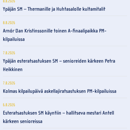
8.8.2026
Ypäjän SM – Thermanille ja Huhtasalolle kultamitalit
8.8.2026
Arnór Dan Kristinssonille toinen A-finaalipaikka PM-
kilpailuissa
7.8.2026
Ypäjän esteratsastuksen SM – senioreiden kärkeen Petra
Heikkinen
7.8.2026
Kolmas kilpailupäivä askellajiratsastuksen PM-kilpailuissa
6.8.2026
Esteratsastuksen SM käyntiin – hallitseva mestari Antell
kärkeen senioreissa