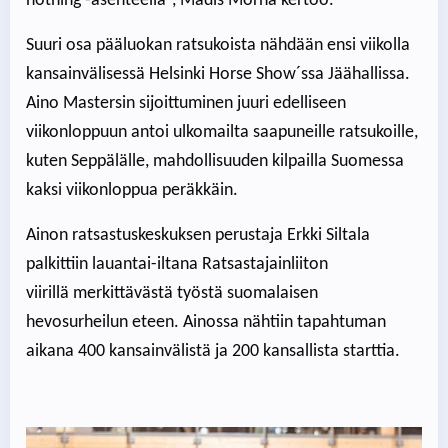
nothing -asenteella”, Madis Morna kertoo.
Suuri osa pääluokan ratsukoista nähdään ensi viikolla
kansainvälisessä Helsinki Horse Show´ssa Jäähallissa.
Aino Mastersin sijoittuminen juuri edelliseen
viikonloppuun antoi ulkomailta saapuneille ratsukoille,
kuten Seppälälle, mahdollisuuden kilpailla Suomessa
kaksi viikonloppua peräkkäin.
Ainon ratsastuskeskuksen perustaja Erkki Siltala
palkittiin lauantai-iltana Ratsastajainliiton
viirillä merkittävästä työstä suomalaisen
hevosurheilun eteen. Ainossa nähtiin tapahtuman
aikana 400 kansainvälistä ja 200 kansallista starttia.