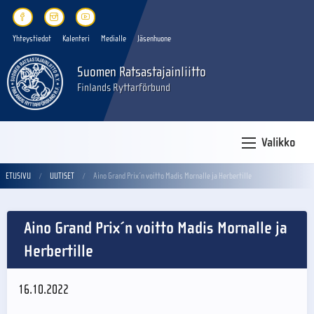
Yhteystiedot
Kalenteri
Medialle
Jäsenhuone
Suomen Ratsastajainliitto
Finlands Ryttarförbund
Valikko
ETUSIVU
UUTISET
Aino Grand Prix´n voitto Madis Mornalle ja Herbertille
Aino Grand Prix´n voitto Madis Mornalle ja
Herbertille
16.10.2022