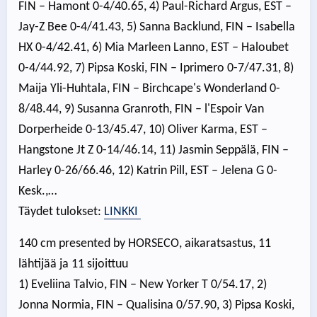
FIN – Hamont 0-4/40.65, 4) Paul-Richard Argus, EST –
Jay-Z Bee 0-4/41.43, 5) Sanna Backlund, FIN – Isabella
HX 0-4/42.41, 6) Mia Marleen Lanno, EST – Haloubet
0-4/44.92, 7) Pipsa Koski, FIN – Iprimero 0-7/47.31, 8)
Maija Yli-Huhtala, FIN – Birchcape's Wonderland 0-
8/48.44, 9) Susanna Granroth, FIN – l'Espoir Van
Dorperheide 0-13/45.47, 10) Oliver Karma, EST –
Hangstone Jt Z 0-14/46.14, 11) Jasmin Seppälä, FIN –
Harley 0-26/66.46, 12) Katrin Pill, EST – Jelena G 0-
Kesk.,…
Täydet tulokset:
LINKKI
140 cm presented by HORSECO, aikaratsastus, 11
lähtijää ja 11 sijoittuu
1) Eveliina Talvio, FIN – New Yorker T 0/54.17, 2)
Jonna Normia, FIN – Qualisina 0/57.90, 3) Pipsa Koski,