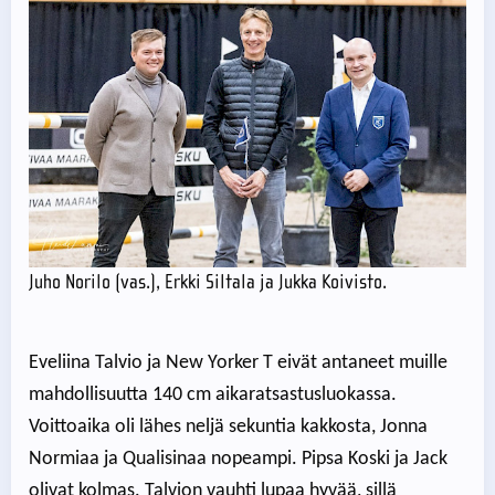
Juho Norilo (vas.), Erkki Siltala ja Jukka Koivisto.
Eveliina Talvio ja New Yorker T eivät antaneet muille
mahdollisuutta 140 cm aikaratsastusluokassa.
Voittoaika oli lähes neljä sekuntia kakkosta, Jonna
Normiaa ja Qualisinaa nopeampi. Pipsa Koski ja Jack
olivat kolmas. Talvion vauhti lupaa hyvää, sillä