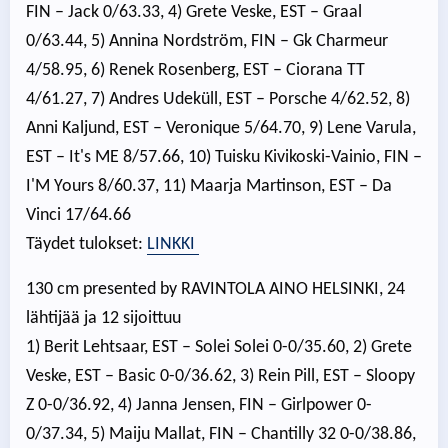
FIN – Jack 0/63.33, 4) Grete Veske, EST – Graal
0/63.44, 5) Annina Nordström, FIN – Gk Charmeur
4/58.95, 6) Renek Rosenberg, EST – Ciorana TT
4/61.27, 7) Andres Udeküll, EST – Porsche 4/62.52, 8)
Anni Kaljund, EST – Veronique 5/64.70, 9) Lene Varula,
EST – It's ME 8/57.66, 10) Tuisku Kivikoski-Vainio, FIN –
I'M Yours 8/60.37, 11) Maarja Martinson, EST – Da
Vinci 17/64.66
Täydet tulokset:
LINKKI
130 cm presented by RAVINTOLA AINO HELSINKI, 24
lähtijää ja 12 sijoittuu
1) Berit Lehtsaar, EST – Solei Solei 0-0/35.60, 2) Grete
Veske, EST – Basic 0-0/36.62, 3) Rein Pill, EST – Sloopy
Z 0-0/36.92, 4) Janna Jensen, FIN – Girlpower 0-
0/37.34, 5) Maiju Mallat, FIN – Chantilly 32 0-0/38.86,