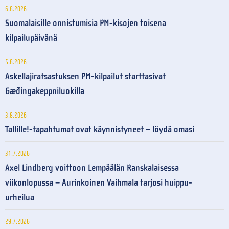
6.8.2026
Suomalaisille onnistumisia PM-kisojen toisena
kilpailupäivänä
5.8.2026
Askellajiratsastuksen PM-kilpailut starttasivat
Gæðingakeppniluokilla
3.8.2026
Tallille!-tapahtumat ovat käynnistyneet – löydä omasi
31.7.2026
Axel Lindberg voittoon Lempäälän Ranskalaisessa
viikonlopussa – Aurinkoinen Vaihmala tarjosi huippu-
urheilua
29.7.2026