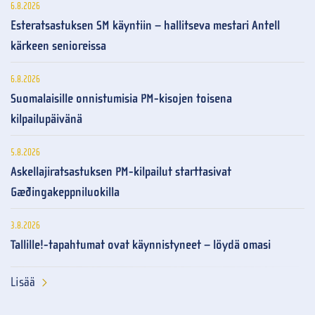
6.8.2026
Esteratsastuksen SM käyntiin – hallitseva mestari Antell
kärkeen senioreissa
6.8.2026
Suomalaisille onnistumisia PM-kisojen toisena
kilpailupäivänä
5.8.2026
Askellajiratsastuksen PM-kilpailut starttasivat
Gæðingakeppniluokilla
3.8.2026
Tallille!-tapahtumat ovat käynnistyneet – löydä omasi
Lisää