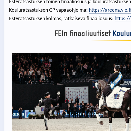
Esteratsastuksen toinen finaaliosuus ja kouluratsastukse
Kouluratsastuksen GP vapaaohjelma:
https://areena.yle.
Esteratsastuksen kolmas, ratkaiseva finaaliosuus:
https:/
FEIn finaaliuutiset
Koulu