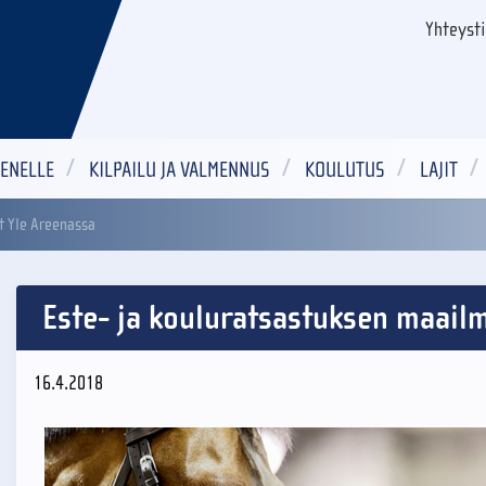
Yhteyst
ENELLE
KILPAILU JA VALMENNUS
KOULUTUS
LAJIT
t Yle Areenassa
Este- ja kouluratsastuksen maailm
16.4.2018