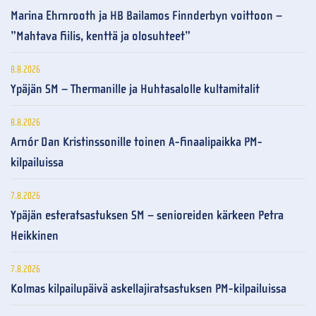
Marina Ehrnrooth ja HB Bailamos Finnderbyn voittoon –
”Mahtava fiilis, kenttä ja olosuhteet”
8.8.2026
Ypäjän SM – Thermanille ja Huhtasalolle kultamitalit
8.8.2026
Arnór Dan Kristinssonille toinen A-finaalipaikka PM-
kilpailuissa
7.8.2026
Ypäjän esteratsastuksen SM – senioreiden kärkeen Petra
Heikkinen
7.8.2026
Kolmas kilpailupäivä askellajiratsastuksen PM-kilpailuissa