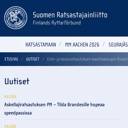
Suomen Ratsastajainliitto
Finlands Ryttarförbund
RATSASTAMAAN
MM AACHEN 2026
SEURAJÄS
ETUSIVU
UUTISET
Este- ja kouluratsastuksen maailmancupin finaali
Uutiset
9.8.2026
Askellajiratsastuksen PM – Tilda Brandesille hopeaa
speedpassissa
9.8.2026