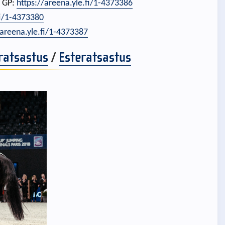
n GP:
https://areena.yle.fi/1-4373386
fi/1-4373380
/areena.yle.fi/1-4373387
ratsastus
/
Esteratsastus