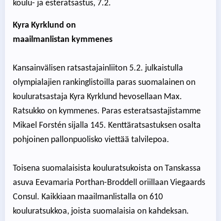
koulu- ja esteratsastus, 7.2.
Kyra Kyrklund on
maailmanlistan kymmenes
Kansainvälisen ratsastajainliiton 5.2. julkaistulla
olympialajien rankinglistoilla paras suomalainen on
kouluratsastaja Kyra Kyrklund hevosellaan Max.
Ratsukko on kymmenes. Paras esteratsastajistamme
Mikael Forstén sijalla 145. Kenttäratsastuksen osalta
pohjoinen pallonpuolisko viettää talvilepoa.
Toisena suomalaisista kouluratsukoista on Tanskassa
asuva Eevamaria Porthan-Broddell oriillaan Viegaards
Consul. Kaikkiaan maailmanlistalla on 610
kouluratsukkoa, joista suomalaisia on kahdeksan.