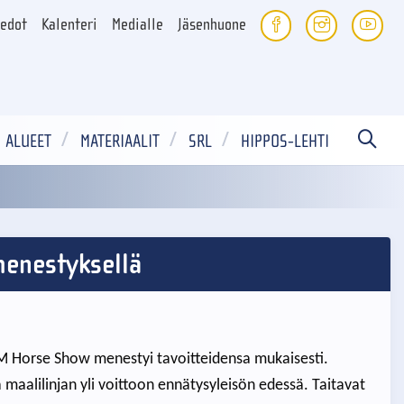
iedot
Kalenteri
Medialle
Jäsenhuone
ALUEET
MATERIAALIT
SRL
HIPPOS-LEHTI
 menestyksellä
IM Horse Show menestyi tavoitteidensa mukaisesti.
 maalilinjan yli voittoon ennätysyleisön edessä. Taitavat