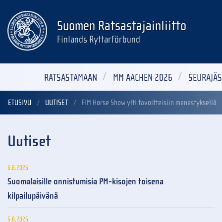
Suomen Ratsastajainliitto
Finlands Ryttarförbund
RATSASTAMAAN
MM AACHEN 2026
SEURAJÄS
ETUSIVU
UUTISET
FIM Horse Show ylti tavoitteisiin menestyksellä
Uutiset
6.8.2026
Suomalaisille onnistumisia PM-kisojen toisena
kilpailupäivänä
5.8.2026