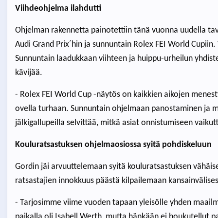
Viihdeohjelma ilahdutti
Ohjelman rakennetta painotettiin tänä vuonna uudella tava
Audi Grand Prix´hin ja sunnuntain Rolex FEI World Cupiin
Sunnuntain laadukkaan viihteen ja huippu-urheilun yhdist
kävijää.
- Rolex FEI World Cup -näytös on kaikkien aikojen menesty
ovella turhaan. Sunnuntain ohjelmaan panostaminen ja m
jälkigallupeilla selvittää, mitkä asiat onnistumiseen vaikutt
Kouluratsastuksen ohjelmaosiossa syitä pohdiskeluun
Gordin jäi arvuuttelemaan syitä kouluratsastuksen vähäi
ratsastajien innokkuus päästä kilpailemaan kansainvälisest
- Tarjosimme viime vuoden tapaan yleisölle yhden maail
paikalla oli Isabell Werth, mutta hänkään ei houkutellut 