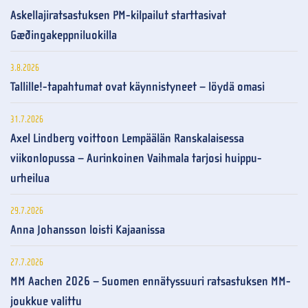
Askellajiratsastuksen PM-kilpailut starttasivat
Gæðingakeppniluokilla
3.8.2026
Tallille!-tapahtumat ovat käynnistyneet – löydä omasi
31.7.2026
Axel Lindberg voittoon Lempäälän Ranskalaisessa
viikonlopussa – Aurinkoinen Vaihmala tarjosi huippu-
urheilua
29.7.2026
Anna Johansson loisti Kajaanissa
27.7.2026
MM Aachen 2026 – Suomen ennätyssuuri ratsastuksen MM-
joukkue valittu