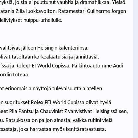
myksiä, joista ei puuttunut vauhtia ja dramatiikkaa. Yleisö
 Latania Z:lla luokkavoiton. Ratamestari Guilherme Jorgen
ellytykset huippu-urheilulle.
valitsivat jälleen Helsingin kalenteriinsa.
livat tasoltaan korkealaatuisia ja jännittäviä.
ix´ssä ja Rolex FEI World Cupissa. Palkintoautomme Audi
ordin toteaa.
ot erinomaisia näyttöjä tulevaisuutta ajatellen.
 suoritukset Rolex FEI World Cupissa olivat hyviä
eet Piia Pantsu ja Chauvinist Z vahvistivat Helsingissä sen,
Ratsukossa on paljon ainesta, vaikka rutiini vielä
tsastaja, joka harrastaa myös kenttäratsastusta.