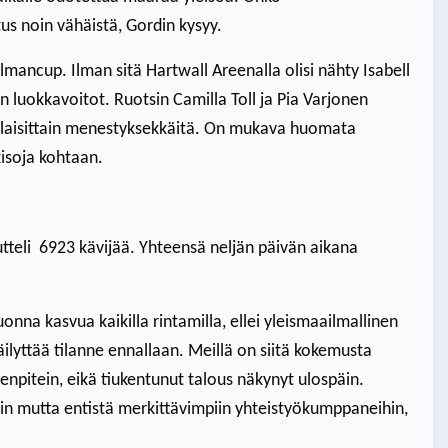
tus noin vähäistä, Gordin kysyy.
lmancup. Ilman sitä Hartwall Areenalla olisi nähty Isabell
in luokkavoitot. Ruotsin Camilla Toll ja Pia Varjonen
alaisittain menestyksekkäitä. On mukava huomata
isoja kohtaan.
teli 6923 kävijää. Yhteensä neljän päivän aikana
nna kasvua kaikilla rintamilla, ellei yleismaailmallinen
äilyttää tilanne ennallaan. Meillä on siitä kokemusta
npitein, eikä tiukentunut talous näkynyt ulospäin.
n mutta entistä merkittävimpiin yhteistyökumppaneihin,