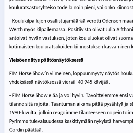
kouluratsastusyhteisö todella noin pieni, vai onko kiinnos
- Koulukilpailujen osallistujamäärää verotti Odensen maai
Werth myös kilpailemassa. Positiivista olivat Julia Alfthan
antoivat hyvän vastuksen, joten koululuokat olivat suom
kotimaisten kouluratsukoiden kiinnostuksen kasvaminen k
Yleisöennätys päätösnäytöksessä
FIM Horse Show´n viimeinen, loppuunmyyty näytös houkut
yhdeksässä näytöksessä vieraili 40 945 kävijää.
- FIM Horse Show elää ja voi hyvin. Tavoittelemme ensi vuo
tilanne sitä rajoita. Taantuman aikana pitää pysähtyä ja s
1990-luvulta, jolloin reagoimme tilanteeseen nopein toime
Pyrimme tulevaisuudessa keskittymään nykyistä harvempii
Gordin päättää.