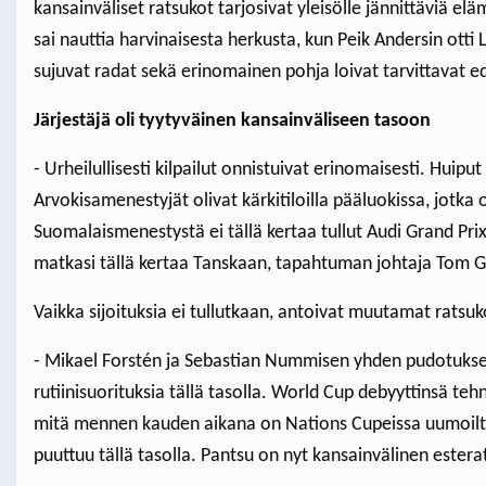
kansainväliset ratsukot tarjosivat yleisölle jännittäviä elä
sai nauttia harvinaisesta herkusta, kun Peik Andersin otti
sujuvat radat sekä erinomainen pohja loivat tarvittavat ed
Järjestäjä oli tyytyväinen kansainväliseen tasoon
- Urheilullisesti kilpailut onnistuivat erinomaisesti. Huiput 
Arvokisamenestyjät olivat kärkitiloilla pääluokissa, jotka o
Suomalaismenestystä ei tällä kertaa tullut Audi Grand Pr
matkasi tällä kertaa Tanskaan, tapahtuman johtaja Tom G
Vaikka sijoituksia ei tullutkaan, antoivat muutamat ratsuk
- Mikael Forstén ja Sebastian Nummisen yhden pudotuksen
rutiinisuorituksia tällä tasolla. World Cup debyyttinsä tehn
mitä mennen kauden aikana on Nations Cupeissa uumoiltu. 
puuttuu tällä tasolla. Pantsu on nyt kansainvälinen estera