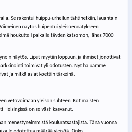
lla. Se rakentui huippu-urheilun tähtihetkiin, lauantain
. Viimeinen näytös huipentui yleisöennätykseen.
elmä houkutteli paikalle täyden katsomon, lähes 7000
nein näytös. Liput myytiin loppuun, ja ihmiset jonottivat
arkkinointi toimivat yli odotusten. Nyt haluamme
ivat ja mitkä asiat koettiin tärkeinä.
seen vetovoimaan yleisön suhteen. Kotimaisten
i Helsingissä on selvästi kasvanut.
man menestyneimmistä kouluratsastajista. Tänä vuonna
paikalle odotettua määrää yleisöä. Onko