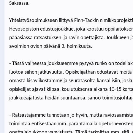
Saksassa.
Yhteistyösopimukseen liittyvä Finn-Tackin nimikkoprojekt
Hevosopiston edustusjoukkue, joka koostuu oppilaitoksen
pääasiassa ratsastuksen ja ravin opettajista. Joukkueen j
avoimien ovien päivänä 3. helmikuuta.
- Tässä vaiheessa joukkueemme pysyvä runko on todellak
luotoa siihen jatkuvuutta. Opiskelijathan edustavat meitä 
omasta kisaviikostamme ja seuratasolta kansallisiin, jos
opiskelijat ajavat kilpaa, koulutuksensa aikana 10-15 kert
joukkueajatusta heidän suuntaansa, sanoo toimitusjohtaj
- Ratsastajamme tunnetaan jo hyvin, mutta raviosaamist
toimintaa entisestään mm. parantamalla opetushevosten 
opettajajoukkoon vahvistusta. Tämä tarkoittaa mm. sitä, et