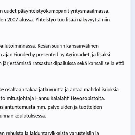
ton uudet pääyhteistyökumppanit yritysmaailmassa.
 2007 alussa. Yhteistyö tuo lisää näkyvyyttä niin
pailutoiminnassa. Kesän suurin kansainvälinen
jan Finnderby presented by Agrimarket, ja lisäksi
järjestämissä ratsastuskilpailuissa sekä kansallisella että
se osaltaan takaa jatkuvuutta ja antaa mahdollisuuksia
toimitusjohtaja Hannu Kalalahti Hevosopistolta.
asiantuntemusta mm. palveluiden ja tuotteiden
kunnan koulutuksessa.
rehuista ja laiduntarvikkeista varusteisiin ja