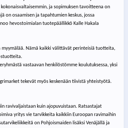
 kokonaisvaltaisemmin, ja sopimuksen tavoitteena on
äjä on osaamisen ja tapahtumien keskus, jossa
sanoo hevostoimialan tuotepäällikkö Kalle Hakala
 myymälää. Nämä kaikki välittävät perinteisiä tuotteita,
stuotteita.
ryhmästä vastaavan henkilöstömme koulutuksessa, yksi
Agrimarket tekevät myös keskenään tiivistä yhteistyötä.
n ravivaljaistaan kuin ajopuvuistaan. Ratsastajat
miva yritys vie tarvikkeita kaikkiin Euroopan ravimaihin
arvikeliikkeitä on Pohjoismaiden lisäksi Venäjällä ja