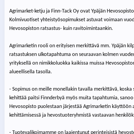
Agrimarket-ketju ja Finn-Tack Oy ovat Ypäjän Hevosopis
Kolmivuotiset yhteistyösopimukset astuvat voimaan vuoden
Hevosopiston ratsastus- kuin ravitoimintaankin.
Agrimarketin rooli on erityisen merkittävä mm. Ypäjän kil
ratsastuksen ulkotapahtuma on seuraavan kolmen vuoden a
yrityksellä on nimikkoluokka kaikissa muissa Hevosopiston 
alueellisella tasolla.
- Sopimus on meille monellakin tavalla merkittävä, koska 
kehittää paitsi Finnderbyä myös muita tapahtumia, sanoo 
Hevosopisto puolestaan järjestää Agrimarketin käyttöön 
kehittämisessä ja hevostuoteryhmistä vastaavan henkilö
- Tuotevalikoimamme on laajentunut perinteisistä hevosten 