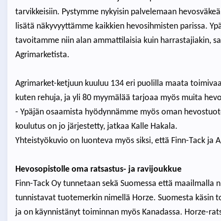
tarvikkeisiin. Pystymme nykyisin palvelemaan hevosväkeä
lisätä näkyvyyttämme kaikkien hevosihmisten parissa. Yp
tavoitamme niin alan ammattilaisia kuin harrastajiakin, 
Agrimarketista.
Agrimarket-ketjuun kuuluu 134 eri puolilla maata toimivaa
kuten rehuja, ja yli 80 myymälää tarjoaa myös muita hevo
- Ypäjän osaamista hyödynnämme myös oman hevostuote
koulutus on jo järjestetty, jatkaa Kalle Hakala.
Yhteistyökuvio on luonteva myös siksi, että Finn-Tack ja 
Hevosopistolle oma ratsastus- ja ravijoukkue
Finn-Tack Oy tunnetaan sekä Suomessa että maailmalla nii
tunnistavat tuotemerkin nimellä Horze. Suomesta käsin toi
ja on käynnistänyt toiminnan myös Kanadassa. Horze-ratsut