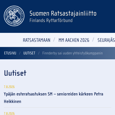
Suomen Ratsastajainliitto
Finlands Ryttarförbund
RATSASTAMAAN
MM AACHEN 2026
SEURAJÄS
ETUSIVU
UUTISET
Finnderby sai uuden yhteistyökumppanin
Uutiset
7.8.2026
Ypäjän esteratsastuksen SM – senioreiden kärkeen Petra
Heikkinen
7.8.2026