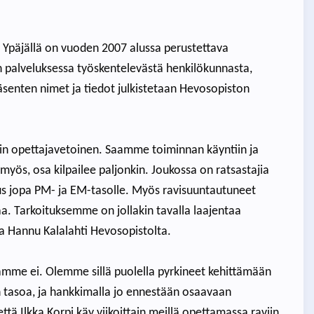
i Ypäjällä on vuoden 2007 alussa perustettava
 palveluksessa työskentelevästä henkilökunnasta,
äsenten nimet ja tiedot julkistetaan Hevosopiston
in opettajavetoinen. Saamme toiminnan käyntiin ja
myös, osa kilpailee paljonkin. Joukossa on ratsastajia
kus jopa PM- ja EM-tasolle. Myös ravisuuntautuneet
aa. Tarkoituksemme on jollakin tavalla laajentaa
a Hannu Kalalahti Hevosopistolta.
amme ei. Olemme sillä puolella pyrkineet kehittämään
tasoa, ja hankkimalla jo ennestään osaavaan
tä Ilkka Korpi käy viikoittain meillä opettamassa raviin