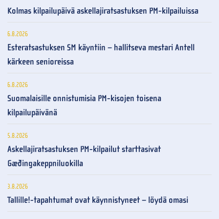
Kolmas kilpailupäivä askellajiratsastuksen PM-kilpailuissa
6.8.2026
Esteratsastuksen SM käyntiin – hallitseva mestari Antell
kärkeen senioreissa
6.8.2026
Suomalaisille onnistumisia PM-kisojen toisena
kilpailupäivänä
5.8.2026
Askellajiratsastuksen PM-kilpailut starttasivat
Gæðingakeppniluokilla
3.8.2026
Tallille!-tapahtumat ovat käynnistyneet – löydä omasi