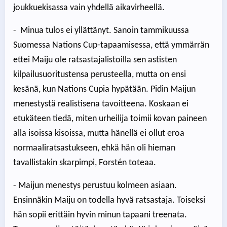
joukkuekisassa vain yhdellä aikavirheellä.
- Minua tulos ei yllättänyt. Sanoin tammikuussa
Suomessa Nations Cup-tapaamisessa, että ymmärrän
ettei Maiju ole ratsastajalistoilla sen astisten
kilpailusuoritustensa perusteella, mutta on ensi
kesänä, kun Nations Cupia hypätään. Pidin Maijun
menestystä realistisena tavoitteena. Koskaan ei
etukäteen tiedä, miten urheilija toimii kovan paineen
alla isoissa kisoissa, mutta hänellä ei ollut eroa
normaaliratsastukseen, ehkä hän oli hieman
tavallistakin skarpimpi, Forstén toteaa.
- Maijun menestys perustuu kolmeen asiaan.
Ensinnäkin Maiju on todella hyvä ratsastaja. Toiseksi
hän sopii erittäin hyvin minun tapaani treenata.