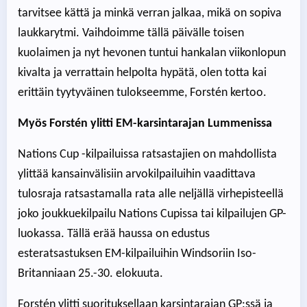
tarvitsee kättä ja minkä verran jalkaa, mikä on sopiva
laukkarytmi. Vaihdoimme tällä päivälle toisen
kuolaimen ja nyt hevonen tuntui hankalan viikonlopun
kivalta ja verrattain helpolta hypätä, olen totta kai
erittäin tyytyväinen tulokseemme, Forstén kertoo.
Myös Forstén ylitti EM-karsintarajan Lummenissa
Nations Cup -kilpailuissa ratsastajien on mahdollista
ylittää kansainvälisiin arvokilpailuihin vaadittava
tulosraja ratsastamalla rata alle neljällä virhepisteellä
joko joukkuekilpailu Nations Cupissa tai kilpailujen GP-
luokassa. Tällä erää haussa on edustus
esteratsastuksen EM-kilpailuihin Windsoriin Iso-
Britanniaan 25.-30. elokuuta.
Forstén ylitti suorituksellaan karsintarajan GP:ssä ja