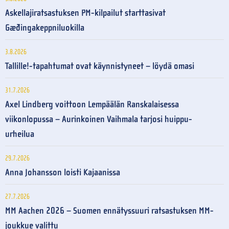
Askellajiratsastuksen PM-kilpailut starttasivat
Gæðingakeppniluokilla
3.8.2026
Tallille!-tapahtumat ovat käynnistyneet – löydä omasi
31.7.2026
Axel Lindberg voittoon Lempäälän Ranskalaisessa
viikonlopussa – Aurinkoinen Vaihmala tarjosi huippu-
urheilua
29.7.2026
Anna Johansson loisti Kajaanissa
27.7.2026
MM Aachen 2026 – Suomen ennätyssuuri ratsastuksen MM-
joukkue valittu