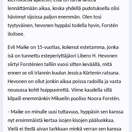
kierroksella ajattelin, että on turha lähteä
lennättämään aikaa, koska yhdellä pudotuksella olisi
hävinnyt sijoissa paljon enemmän. Olen tosi
tyytyväinen, hevonen hyppäsi todella hyvin, Forstén
iloitsee.
Evli Maike on 15-vuotias, kokenut estetamma, jonka
isä on tunnettu esteperiyttäjäori Libero H. Hevonen
siirtyi Forsténien talliin vuosi sitten keväällä, mitä
ennen se oli Irlannin kuulun Jessica Kürtenin ratsuna.
Hevonen on ollut jonkin aikaa poissa radoilla ja vasta
nousussa kohti huippuvirettä. Viime kaudella sillä
kilpaili enemmänkin Mikaelin puoliso Noora Forstén.
- Maike on minulle uusi tuttavuus, hyppäsin sen kanssa
nyt ensimmäistä kertaa isojen kisojen pääluokkaa.
Vielä ei tiedä aivan tarkkaan minkä verran sen kanssa