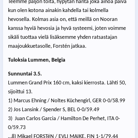
Teemme paljon töitä, hypytän häntä joka ainoa päivä
kun olen kotona ainakin kahdella tai kolmella
hevosella. Kolmas asia on, että meillä on Nooran
kanssa hyviä hevosia ja hyvä systeemi, joten voimme
sikäli tuottaa vielä lisäksemme yhden ratsastajan
maajoukkuetasolle, Forstén jatkaa.
Tuloksia Lummen, Belgia
Sunnuntai 3.5.
Lummen Grand Prix 160 cm, kaksi kierrosta. Lähti 50,
sijoittui 13.
1) Marcus Ehning / Noltes Küchengirl, GER 0-0/58.99
2) Jos Lansink / Spender S, BEL 0-0/59.49
3) Juan Carlos Garcia / Hamilton De Perhet, ITA 0-
0/59.73
…8) Mikael FORSTéN / EVLI MAIKE, FIN 1-1/79.44