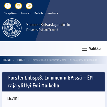
Yhteystiedot
Kalenteri
Medialle
Jäsenhuone
Suomen Ratsastajainliitto
Finlands Ryttarförbund
Valikko
ETUSIVU
UUTISET
Forstén&nbsp;8. Lummenin GP:ssä – EM-raja ylittyi Evli Maikella
Forstén&nbsp;8. Lummenin GP:ssä – EM-
raja ylittyi Evli Maikella
1.6.2010