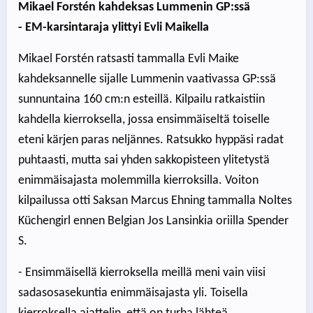
Mikael Forstén kahdeksas Lummenin GP:ssä
- EM-karsintaraja ylittyi Evli Maikella
Mikael Forstén ratsasti tammalla Evli Maike
kahdeksannelle sijalle Lummenin vaativassa GP:ssä
sunnuntaina 160 cm:n esteillä. Kilpailu ratkaistiin
kahdella kierroksella, jossa ensimmäiseltä toiselle
eteni kärjen paras neljännes. Ratsukko hyppäsi radat
puhtaasti, mutta sai yhden sakkopisteen ylitetystä
enimmäisajasta molemmilla kierroksilla. Voiton
kilpailussa otti Saksan Marcus Ehning tammalla Noltes
Küchengirl ennen Belgian Jos Lansinkia oriilla Spender
S.
- Ensimmäisellä kierroksella meillä meni vain viisi
sadasosasekuntia enimmäisajasta yli. Toisella