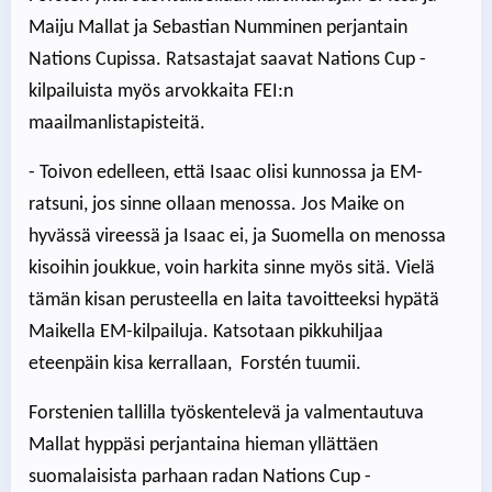
Maiju Mallat ja Sebastian Numminen perjantain
Nations Cupissa. Ratsastajat saavat Nations Cup -
kilpailuista myös arvokkaita FEI:n
maailmanlistapisteitä.
- Toivon edelleen, että Isaac olisi kunnossa ja EM-
ratsuni, jos sinne ollaan menossa. Jos Maike on
hyvässä vireessä ja Isaac ei, ja Suomella on menossa
kisoihin joukkue, voin harkita sinne myös sitä. Vielä
tämän kisan perusteella en laita tavoitteeksi hypätä
Maikella EM-kilpailuja. Katsotaan pikkuhiljaa
eteenpäin kisa kerrallaan, Forstén tuumii.
Forstenien tallilla työskentelevä ja valmentautuva
Mallat hyppäsi perjantaina hieman yllättäen
suomalaisista parhaan radan Nations Cup -