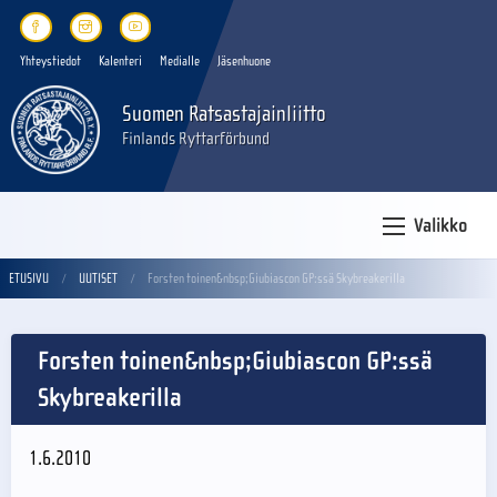
Yhteystiedot
Kalenteri
Medialle
Jäsenhuone
Suomen Ratsastajainliitto
Finlands Ryttarförbund
Valikko
ETUSIVU
UUTISET
Forsten toinen&nbsp;Giubiascon GP:ssä Skybreakerilla
Forsten toinen&nbsp;Giubiascon GP:ssä
Skybreakerilla
1.6.2010