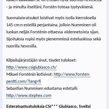
Kaiken kaikkiaan se oli erittäin hyvä suoritus hevoselta
- ja minulta itseltäni, Forstén toteaa tyytyväisenä.
Suomalaisratsukot loistivat myös isolla kierroksella
145 cm:n esteillä perjantaina, jolloin Numminen oli
luokan neljäs Forsténin ottaessa viidennetoista sijan.
Sijoituksia ropisi myös pienemmissä esteluokissa sekä
nuorilla hevosilla.
Kilpailujärjestäjän sivut, täydet tulokset:
http://www.csigiubiasco.ch/
Mikael Forsténin kotisivut:
http://www.forsten-
pentti.com/?lang=fi
Sebastian Nummisen edustama estetalli:
http://www.stephex.com
Esteratsastustuloksia CSI*** Giubiasco, Sveitsi