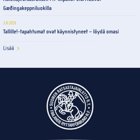
Gæðingakeppniluokilla
3.8.2026
Tallille!-tapahtumat ovat käynnistyneet – löydä omasi
Lisää