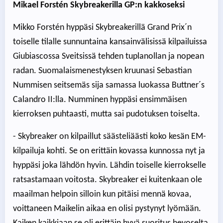
Mikael Forstén Skybreakerilla GP:n kakkoseksi
Mikko Forstén hyppäsi Skybreakerillä Grand Prix´n
toiselle tilalle sunnuntaina kansainvälisissä kilpailuissa
Giubiascossa Sveitsissä tehden tuplanollan ja nopean
radan. Suomalaismenestyksen kruunasi Sebastian
Nummisen seitsemäs sija samassa luokassa Buttner´s
Calandro II:lla. Numminen hyppäsi ensimmäisen
kierroksen puhtaasti, mutta sai pudotuksen toiselta.
- Skybreaker on kilpaillut säästeliäästi koko kesän EM-
kilpailuja kohti. Se on erittäin kovassa kunnossa nyt ja
hyppäsi joka lähdön hyvin. Lähdin toiselle kierrokselle
ratsastamaan voitosta. Skybreaker ei kuitenkaan ole
maailman helpoin silloin kun pitäisi mennä kovaa,
voittaneen Maikelin aikaa en olisi pystynyt lyömään.