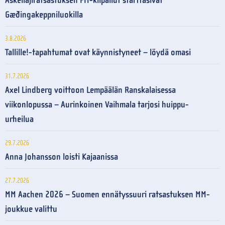
Askellajiratsastuksen PM-kilpailut starttasivat
Gæðingakeppniluokilla
3.8.2026
Tallille!-tapahtumat ovat käynnistyneet – löydä omasi
31.7.2026
Axel Lindberg voittoon Lempäälän Ranskalaisessa
viikonlopussa – Aurinkoinen Vaihmala tarjosi huippu-
urheilua
29.7.2026
Anna Johansson loisti Kajaanissa
27.7.2026
MM Aachen 2026 – Suomen ennätyssuuri ratsastuksen MM-
joukkue valittu