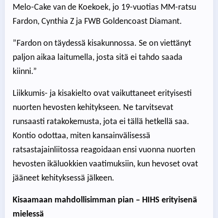
Melo-Cake van de Koekoek, jo 19-vuotias MM-ratsu
Fardon, Cynthia Z ja FWB Goldencoast Diamant.
”Fardon on täydessä kisakunnossa. Se on viettänyt
paljon aikaa laitumella, josta sitä ei tahdo saada
kiinni.”
Liikkumis- ja kisakielto ovat vaikuttaneet erityisesti
nuorten hevosten kehitykseen. Ne tarvitsevat
runsaasti ratakokemusta, jota ei tällä hetkellä saa.
Kontio odottaa, miten kansainvälisessä
ratsastajainliitossa reagoidaan ensi vuonna nuorten
hevosten ikäluokkien vaatimuksiin, kun hevoset ovat
jääneet kehityksessä jälkeen.
Kisaamaan mahdollisimman pian – HIHS erityisenä
mielessä