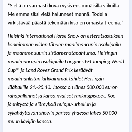
”Siellä on varmasti kova ryysis ensimmäisillä viikoilla.
Me emme siksi vielä halunneet mennä. Todella
virkistävää päästä tekemään kisojen omaista treeniä.”
Helsinki International Horse Show on esteratsastuksen
korkeimman viiden tähden maailmancupin osakilpailu
ja maamme suurin sisäareenatapahtuma. Helsingin
maailmancupin osakilpailu Longines FEI Jumping World
Cup™ ja Land Rover Grand Prix keräävät
maailmanlistan kirkkaimmat tähdet Helsingin
Jäähallille 21.-25.10. Jaossa on lähes 500.000 euron
rahapalkinnot ja kansainväliset rankingpisteet. Koe
jännitystä ja elämyksiä huippu-urheilun ja
sykähdyttävän show’n parissa yhdessä lähes 50 000
muun kävijän kanssa.