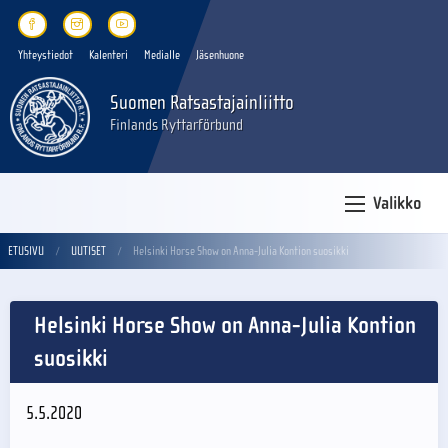
Yhteystiedot
Kalenteri
Medialle
Jäsenhuone
Suomen Ratsastajainliitto
Finlands Ryttarförbund
Valikko
ETUSIVU
UUTISET
Helsinki Horse Show on Anna-Julia Kontion suosikki
Helsinki Horse Show on Anna-Julia Kontion
suosikki
5.5.2020