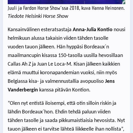
Juuli ja Fardon Horse Show´ssa 2018, kuva Hanna Heinonen.
Tiedote Helsinki Horse Show
Kansainvälinen esteratsastaja
Anna-Julia Kontio
nousi
helmikuun alussa takaisin viiden tähden tasolle
vuoden tauon jälkeen. Hän hyppäsi Bordeaux´n
maailmancupin kisassa 150-tasolla uusilla hevosillaan
Callas Ah Z ja Juan Le Loca-M. Kisan jälkeen kaikkien
elämä muuttui koronapandemian vuoksi, niin myös
Belgiassa kisa- ja valmennustallia avopuoliso
Jens
Vanderbergin
kanssa pitävän Kontion.
”Olen nyt entistä iloisempi, että otin silloin riskin ja
lähdin Bordeaux´hon. Ehdin tehdä paluun viiden
tähden tasolle ja saada pikkumaistiaisia hevosista. Nyt
tauon jälkeen ei tarvitse lähteä liikkeelle ihan nollista”,