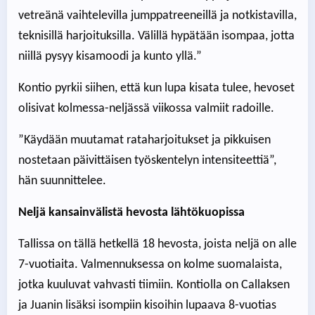
vetreänä vaihtelevilla jumppatreeneillä ja notkistavilla,
teknisillä harjoituksilla. Välillä hypätään isompaa, jotta
niillä pysyy kisamoodi ja kunto yllä.”
Kontio pyrkii siihen, että kun lupa kisata tulee, hevoset
olisivat kolmessa-neljässä viikossa valmiit radoille.
”Käydään muutamat rataharjoitukset ja pikkuisen
nostetaan päivittäisen työskentelyn intensiteettiä”,
hän suunnittelee.
Neljä kansainvälistä hevosta lähtökuopissa
Tallissa on tällä hetkellä 18 hevosta, joista neljä on alle
7-vuotiaita. Valmennuksessa on kolme suomalaista,
jotka kuuluvat vahvasti tiimiin. Kontiolla on Callaksen
ja Juanin lisäksi isompiin kisoihin lupaava 8-vuotias