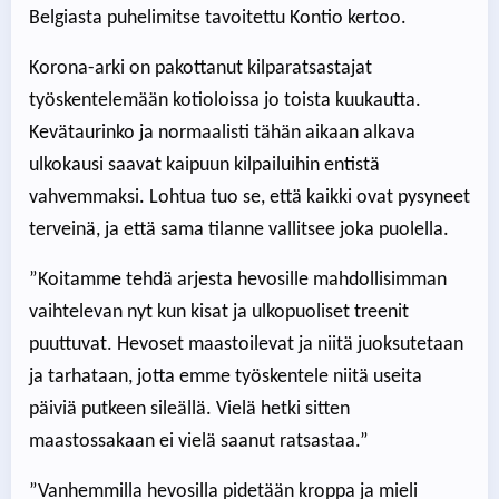
Belgiasta puhelimitse tavoitettu Kontio kertoo.
Korona-arki on pakottanut kilparatsastajat
työskentelemään kotioloissa jo toista kuukautta.
Kevätaurinko ja normaalisti tähän aikaan alkava
ulkokausi saavat kaipuun kilpailuihin entistä
vahvemmaksi. Lohtua tuo se, että kaikki ovat pysyneet
terveinä, ja että sama tilanne vallitsee joka puolella.
”Koitamme tehdä arjesta hevosille mahdollisimman
vaihtelevan nyt kun kisat ja ulkopuoliset treenit
puuttuvat. Hevoset maastoilevat ja niitä juoksutetaan
ja tarhataan, jotta emme työskentele niitä useita
päiviä putkeen sileällä. Vielä hetki sitten
maastossakaan ei vielä saanut ratsastaa.”
”Vanhemmilla hevosilla pidetään kroppa ja mieli