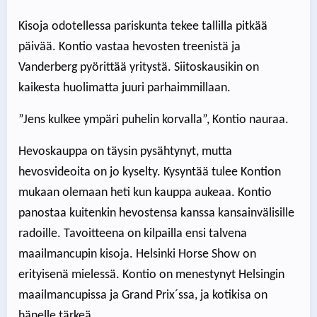
Kisoja odotellessa pariskunta tekee tallilla pitkää
päivää. Kontio vastaa hevosten treenistä ja
Vanderberg pyörittää yritystä. Siitoskausikin on
kaikesta huolimatta juuri parhaimmillaan.
”Jens kulkee ympäri puhelin korvalla”, Kontio nauraa.
Hevoskauppa on täysin pysähtynyt, mutta
hevosvideoita on jo kyselty. Kysyntää tulee Kontion
mukaan olemaan heti kun kauppa aukeaa. Kontio
panostaa kuitenkin hevostensa kanssa kansainvälisille
radoille. Tavoitteena on kilpailla ensi talvena
maailmancupin kisoja. Helsinki Horse Show on
erityisenä mielessä. Kontio on menestynyt Helsingin
maailmancupissa ja Grand Prix´ssa, ja kotikisa on
hänelle tärkeä.