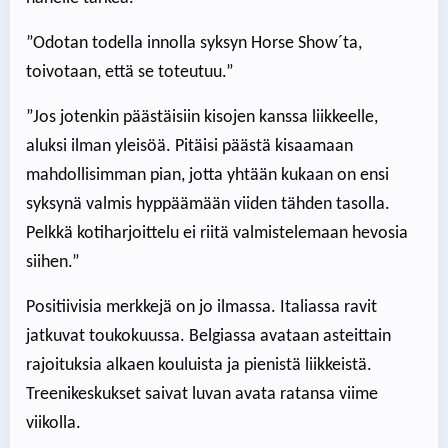
”Odotan todella innolla syksyn Horse Show´ta,
toivotaan, että se toteutuu.”
”Jos jotenkin päästäisiin kisojen kanssa liikkeelle,
aluksi ilman yleisöä. Pitäisi päästä kisaamaan
mahdollisimman pian, jotta yhtään kukaan on ensi
syksynä valmis hyppäämään viiden tähden tasolla.
Pelkkä kotiharjoittelu ei riitä valmistelemaan hevosia
siihen.”
Positiivisia merkkejä on jo ilmassa. Italiassa ravit
jatkuvat toukokuussa. Belgiassa avataan asteittain
rajoituksia alkaen kouluista ja pienistä liikkeistä.
Treenikeskukset saivat luvan avata ratansa viime
viikolla.