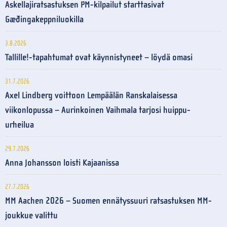
Askellajiratsastuksen PM-kilpailut starttasivat
Gæðingakeppniluokilla
3.8.2026
Tallille!-tapahtumat ovat käynnistyneet – löydä omasi
31.7.2026
Axel Lindberg voittoon Lempäälän Ranskalaisessa
viikonlopussa – Aurinkoinen Vaihmala tarjosi huippu-
urheilua
29.7.2026
Anna Johansson loisti Kajaanissa
27.7.2026
MM Aachen 2026 – Suomen ennätyssuuri ratsastuksen MM-
joukkue valittu