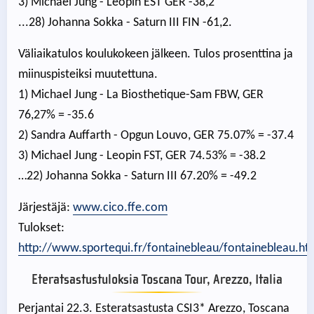
3) Michael Jung - Leopin EST GER -38,2
...28) Johanna Sokka - Saturn III FIN -61,2.
Väliaikatulos koulukokeen jälkeen. Tulos prosenttina ja
miinuspisteiksi muutettuna.
1) Michael Jung - La Biosthetique-Sam FBW, GER
76,27% = -35.6
2) Sandra Auffarth - Opgun Louvo, GER 75.07% = -37.4
3) Michael Jung - Leopin FST, GER 74.53% = -38.2
…22) Johanna Sokka - Saturn III 67.20% = -49.2
Järjestäjä:
www.cico.ffe.com
Tulokset:
http://www.sportequi.fr/fontainebleau/fontainebleau.ht
Eteratsastustuloksia Toscana Tour, Arezzo, Italia
Perjantai 22.3. Esteratsastusta CSI3* Arezzo, Toscana