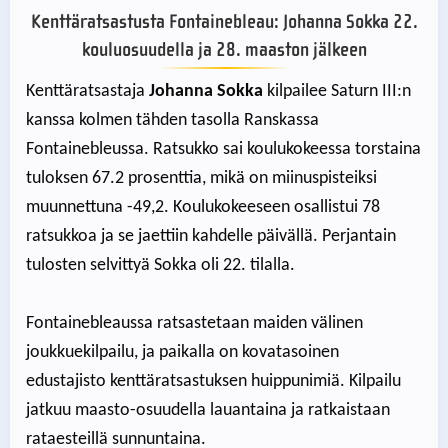
Kenttäratsastusta Fontainebleau: Johanna Sokka 22.
kouluosuudella ja 28. maaston jälkeen
Kenttäratsastaja
Johanna Sokka
kilpailee Saturn III:n
kanssa kolmen tähden tasolla Ranskassa
Fontainebleussa. Ratsukko sai koulukokeessa torstaina
tuloksen 67.2 prosenttia, mikä on miinuspisteiksi
muunnettuna -49,2. Koulukokeeseen osallistui 78
ratsukkoa ja se jaettiin kahdelle päivällä. Perjantain
tulosten selvittyä Sokka oli 22. tilalla.
Fontainebleaussa ratsastetaan maiden välinen
joukkuekilpailu, ja paikalla on kovatasoinen
edustajisto kenttäratsastuksen huippunimiä. Kilpailu
jatkuu maasto-osuudella lauantaina ja ratkaistaan
rataesteillä sunnuntaina.