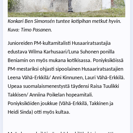
Konkari Ben Simonsén tuntee kotipihan metkut hyvin.
Kuva: Timo Pasanen.
Junioreiden PM-kultamitalisti Husaariratsastajia
edustava Wilma Karhusaari/Luna Suhonen ponilla
Beniamin on myös mukana kotikisassa. Poniyksiköissä
PM-mestariksi ohjasti sipoolainen Husaariratsastajien
Leena Vähä-Erkkilä/ Anni Kinnunen, Lauri Vähä-Erkkilä.
Upeaa suomalaismenestystä täydensi Raisa Tuulikki
Takkisen/ Anniina Poikelan hopeamitali.
Poniyksiköiden joukkue (Vähä-Erkkilä, Takkinen ja
Heidi Sinda) otti myös kultaa.