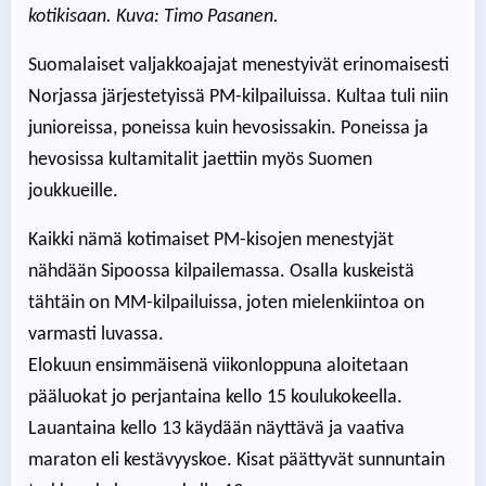
kotikisaan. Kuva: Timo Pasanen.
Suomalaiset valjakkoajajat menestyivät erinomaisesti
Norjassa järjestetyissä PM-kilpailuissa. Kultaa tuli niin
junioreissa, poneissa kuin hevosissakin. Poneissa ja
hevosissa kultamitalit jaettiin myös Suomen
joukkueille.
Kaikki nämä kotimaiset PM-kisojen menestyjät
nähdään Sipoossa kilpailemassa. Osalla kuskeistä
tähtäin on MM-kilpailuissa, joten mielenkiintoa on
varmasti luvassa.
Elokuun ensimmäisenä viikonloppuna aloitetaan
pääluokat jo perjantaina kello 15 koulukokeella.
Lauantaina kello 13 käydään näyttävä ja vaativa
maraton eli kestävyyskoe. Kisat päättyvät sunnuntain