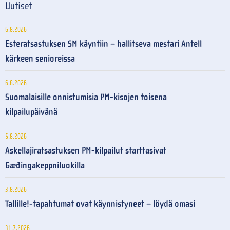
Uutiset
6.8.2026
Esteratsastuksen SM käyntiin – hallitseva mestari Antell
kärkeen senioreissa
6.8.2026
Suomalaisille onnistumisia PM-kisojen toisena
kilpailupäivänä
5.8.2026
Askellajiratsastuksen PM-kilpailut starttasivat
Gæðingakeppniluokilla
3.8.2026
Tallille!-tapahtumat ovat käynnistyneet – löydä omasi
31.7.2026