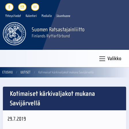
Yhteystiedot
Kalenteri
Medialle
Jäsenhuone
Suomen Ratsastajainliitto
Finlands Ryttarförbund
Valikko
ETUSIVU
UUTISET
Kotimaiset kärkivaljakot mukana Savijärvellä
Kotimaiset kärkivaljakot mukana
Savijärvellä
29.7.2019