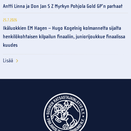
Antti Linna ja Don Jan S Z Myrkyn Pohjola Gold GP’n parhaat
25.7.2026
Ikäluokkien EM Hagen – Hugo Kogelnig kolmannelta sijalta
henkilökohtaisen kilpailun finaaliin, juniorijoukkue finaalissa
kuudes
Lisää