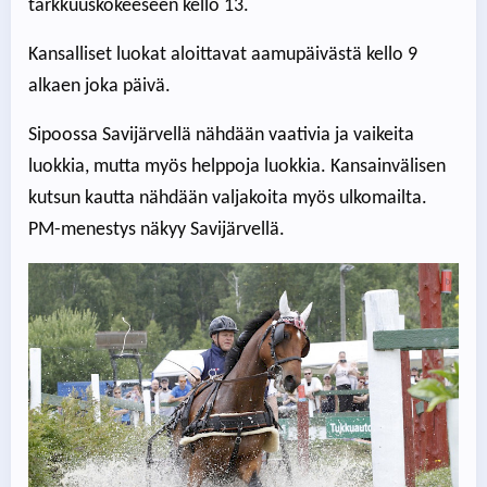
tarkkuuskokeeseen kello 13.
Kansalliset luokat aloittavat aamupäivästä kello 9
alkaen joka päivä.
Sipoossa Savijärvellä nähdään vaativia ja vaikeita
luokkia, mutta myös helppoja luokkia. Kansainvälisen
kutsun kautta nähdään valjakoita myös ulkomailta.
PM-menestys näkyy Savijärvellä.