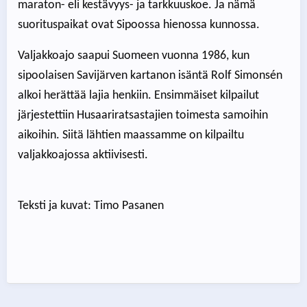
maraton- eli kestävyys- ja tarkkuuskoe. Ja nämä
suorituspaikat ovat Sipoossa hienossa kunnossa.
Valjakkoajo saapui Suomeen vuonna 1986, kun
sipoolaisen Savijärven kartanon isäntä Rolf Simonsén
alkoi herättää lajia henkiin. Ensimmäiset kilpailut
järjestettiin Husaariratsastajien toimesta samoihin
aikoihin. Siitä lähtien maassamme on kilpailtu
valjakkoajossa aktiivisesti.
Teksti ja kuvat: Timo Pasanen