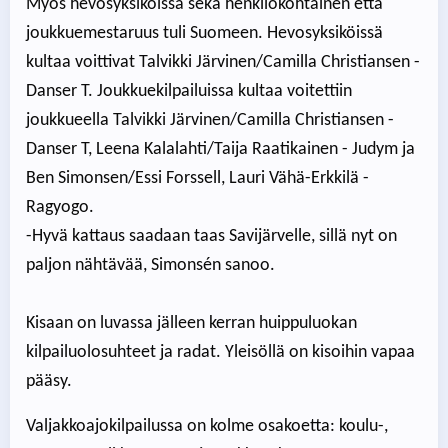
Myös hevosyksiköissä sekä henkilökohtainen että
joukkuemestaruus tuli Suomeen. Hevosyksiköissä
kultaa voittivat Talvikki Järvinen/Camilla Christiansen -
Danser T. Joukkuekilpailuissa kultaa voitettiin
joukkueella Talvikki Järvinen/Camilla Christiansen -
Danser T, Leena Kalalahti/Taija Raatikainen - Judym ja
Ben Simonsen/Essi Forssell, Lauri Vähä-Erkkilä -
Ragyogo.
-Hyvä kattaus saadaan taas Savijärvelle, sillä nyt on
paljon nähtävää, Simonsén sanoo.
Kisaan on luvassa jälleen kerran huippuluokan
kilpailuolosuhteet ja radat. Yleisöllä on kisoihin vapaa
pääsy.
Valjakkoajokilpailussa on kolme osakoetta: koulu-,