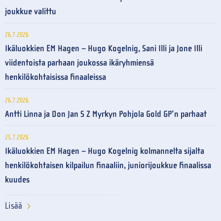
joukkue valittu
26.7.2026
Ikäluokkien EM Hagen – Hugo Kogelnig, Sani Illi ja Jone Illi
viidentoista parhaan joukossa ikäryhmiensä
henkilökohtaisissa finaaleissa
26.7.2026
Antti Linna ja Don Jan S Z Myrkyn Pohjola Gold GP’n parhaat
25.7.2026
Ikäluokkien EM Hagen – Hugo Kogelnig kolmannelta sijalta
henkilökohtaisen kilpailun finaaliin, juniorijoukkue finaalissa
kuudes
Lisää