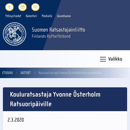
Yhteystiedot
Kalenteri
Medialle
Jäsenhuone
Suomen Ratsastajainliitto
Finlands Ryttarförbund
Valikko
ETUSIVU
UUTISET
Kouluratsastaja Yvonne Österholm Ratsuoripäiville
Kouluratsastaja Yvonne Österholm
Ratsuoripäiville
2.3.2020