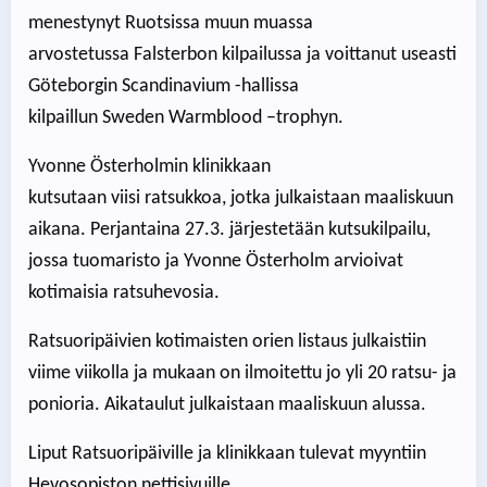
menestynyt Ruotsissa muun muassa
arvostetussa Falsterbon kilpailussa ja voittanut useasti
Göteborgin Scandinavium -hallissa
kilpaillun Sweden Warmblood –trophyn.
Yvonne Österholmin klinikkaan
kutsutaan viisi ratsukkoa, jotka julkaistaan maaliskuun
aikana. Perjantaina 27.3. järjestetään kutsukilpailu,
jossa tuomaristo ja Yvonne Österholm arvioivat
kotimaisia ratsuhevosia.
Ratsuoripäivien kotimaisten orien listaus julkaistiin
viime viikolla ja mukaan on ilmoitettu jo yli 20 ratsu- ja
ponioria. Aikataulut julkaistaan maaliskuun alussa.
Liput Ratsuoripäiville ja klinikkaan tulevat myyntiin
Hevosopiston nettisivuille.