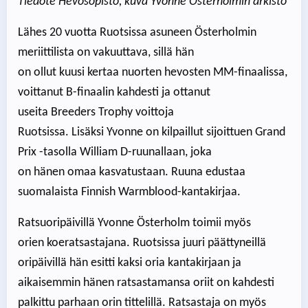
Tiedote Hevosopisto, kuva Yvonne Österholmin arkisto
Lähes 20 vuotta Ruotsissa asuneen Österholmin
meriittilista on vakuuttava, sillä hän
on ollut kuusi kertaa nuorten hevosten MM-finaalissa,
voittanut B-finaalin kahdesti ja ottanut
useita Breeders Trophy voittoja
Ruotsissa. Lisäksi Yvonne on kilpaillut sijoittuen Grand
Prix -tasolla William D-ruunallaan, joka
on hänen omaa kasvatustaan. Ruuna edustaa
suomalaista Finnish Warmblood-kantakirjaa.
Ratsuoripäivillä Yvonne Österholm toimii myös
orien koeratsastajana. Ruotsissa juuri päättyneillä
oripäivillä hän esitti kaksi oria kantakirjaan ja
aikaisemmin hänen ratsastamansa oriit on kahdesti
palkittu parhaan orin tittelillä. Ratsastaja on myös