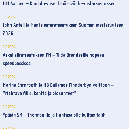
MM Aachen – Kouluhevoset läpäisivät hevostarkastuksen
9.8.2026
John Antell ja Mante esteratsastuksen Suomen mestaruuteen
2026
9.8.2026
Askellajiratsastuksen PM – Tilda Brandesille hopeaa
speedpassissa
9.8.2026
Marina Ehrnrooth ja HB Bailamos Finnderbyn voittoon –
”Mahtava fiilis, kenttä ja olosuhteet”
8.8.2026
Ypäjän SM – Thermanille ja Huhtasalolle kultamitalit
8.8.2026