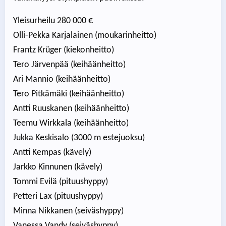
Yleisurheilu 280 000 €
Olli-Pekka Karjalainen (moukarinheitto)
Frantz Krüger (kiekonheitto)
Tero Järvenpää (keihäänheitto)
Ari Mannio (keihäänheitto)
Tero Pitkämäki (keihäänheitto)
Antti Ruuskanen (keihäänheitto)
Teemu Wirkkala (keihäänheitto)
Jukka Keskisalo (3000 m estejuoksu)
Antti Kempas (kävely)
Jarkko Kinnunen (kävely)
Tommi Evilä (pituushyppy)
Petteri Lax (pituushyppy)
Minna Nikkanen (seiväshyppy)
Vanessa Vandy (seiväshyppy)