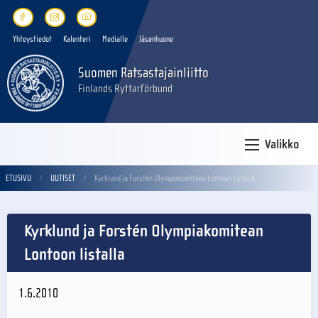
Yhteystiedot
Kalenteri
Medialle
Jäsenhuone
Suomen Ratsastajainliitto
Finlands Ryttarförbund
Valikko
ETUSIVU
UUTISET
Kyrklund ja Forstén Olympiakomitean Lontoon listalla
Kyrklund ja Forstén Olympiakomitean
Lontoon listalla
1.6.2010