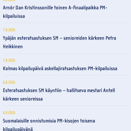
Arnór Dan Kristinssonille toinen A-finaalipaikka PM-
kilpailuissa
7.8.2026
Ypäjän esteratsastuksen SM – senioreiden kärkeen Petra
Heikkinen
7.8.2026
Kolmas kilpailupäivä askellajiratsastuksen PM-kilpailuissa
6.8.2026
Esteratsastuksen SM käyntiin – hallitseva mestari Antell
kärkeen senioreissa
6.8.2026
Suomalaisille onnistumisia PM-kisojen toisena
kilpailupäivänä