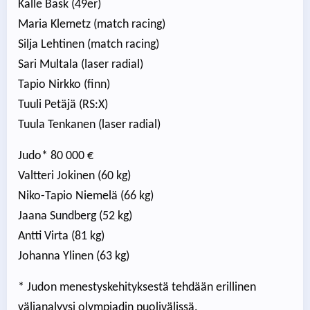
Kalle Bask (49er)
Maria Klemetz (match racing)
Silja Lehtinen (match racing)
Sari Multala (laser radial)
Tapio Nirkko (finn)
Tuuli Petäjä (RS:X)
Tuula Tenkanen (laser radial)
Judo* 80 000 €
Valtteri Jokinen (60 kg)
Niko-Tapio Niemelä (66 kg)
Jaana Sundberg (52 kg)
Antti Virta (81 kg)
Johanna Ylinen (63 kg)
* Judon menestyskehityksestä tehdään erillinen
välianalyysi olympiadin puolivälissä.