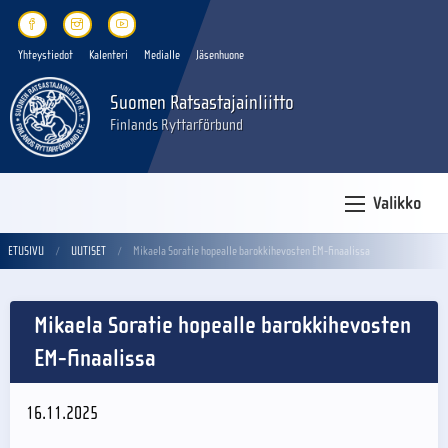
Yhteystiedot
Kalenteri
Medialle
Jäsenhuone
Suomen Ratsastajainliitto
Finlands Ryttarförbund
Valikko
ETUSIVU
UUTISET
Mikaela Soratie hopealle barokkihevosten EM-finaalissa
Mikaela Soratie hopealle barokkihevosten
EM-finaalissa
16.11.2025