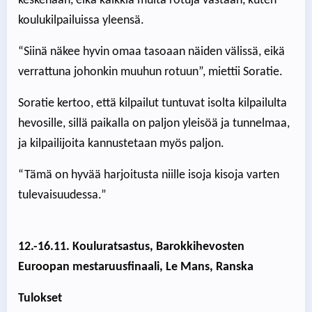
keskenään, eikä kaikkia muita rotuja vastaan, kuten
koulukilpailuissa yleensä.
“Siinä näkee hyvin omaa tasoaan näiden välissä, eikä
verrattuna johonkin muuhun rotuun”, miettii Soratie.
Soratie kertoo, että kilpailut tuntuvat isolta kilpailulta
hevosille, sillä paikalla on paljon yleisöä ja tunnelmaa,
ja kilpailijoita kannustetaan myös paljon.
“Tämä on hyvää harjoitusta niille isoja kisoja varten
tulevaisuudessa.”
12.-16.11. Kouluratsastus, Barokkihevosten
Euroopan mestaruusfinaali, Le Mans, Ranska
Tulokset