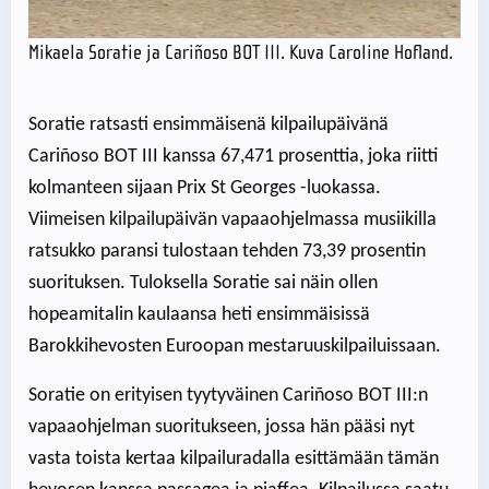
Mikaela Soratie ja Cariñoso BOT III. Kuva Caroline Hofland.
Soratie ratsasti ensimmäisenä kilpailupäivänä
Cariñoso BOT III kanssa 67,471 prosenttia, joka riitti
kolmanteen sijaan Prix St Georges -luokassa.
Viimeisen kilpailupäivän vapaaohjelmassa musiikilla
ratsukko paransi tulostaan tehden 73,39 prosentin
suorituksen. Tuloksella Soratie sai näin ollen
hopeamitalin kaulaansa heti ensimmäisissä
Barokkihevosten Euroopan mestaruuskilpailuissaan.
Soratie on erityisen tyytyväinen Cariñoso BOT III:n
vapaaohjelman suoritukseen, jossa hän pääsi nyt
vasta toista kertaa kilpailuradalla esittämään tämän