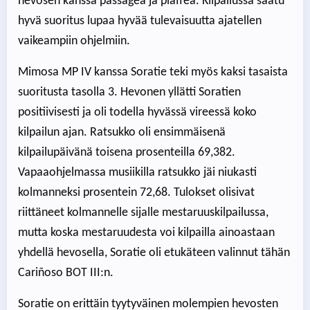
hevosen kanssa passagea ja piaffea. Kilpailussa saatu
hyvä suoritus lupaa hyvää tulevaisuutta ajatellen
vaikeampiin ohjelmiin.
Mimosa MP IV kanssa Soratie teki myös kaksi tasaista
suoritusta tasolla 3. Hevonen yllätti Soratien
positiivisesti ja oli todella hyvässä vireessä koko
kilpailun ajan. Ratsukko oli ensimmäisenä
kilpailupäivänä toisena prosenteilla 69,382.
Vapaaohjelmassa musiikilla ratsukko jäi niukasti
kolmanneksi prosentein 72,68. Tulokset olisivat
riittäneet kolmannelle sijalle mestaruuskilpailussa,
mutta koska mestaruudesta voi kilpailla ainoastaan
yhdellä hevosella, Soratie oli etukäteen valinnut tähän
Cariñoso BOT III:n.
Soratie on erittäin tyytyväinen molempien hevosten