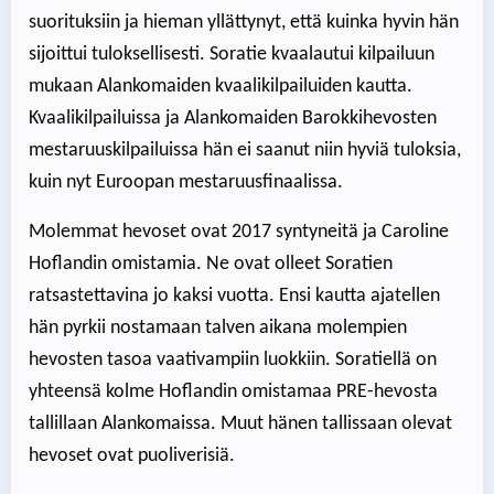
suorituksiin ja hieman yllättynyt, että kuinka hyvin hän
sijoittui tuloksellisesti. Soratie kvaalautui kilpailuun
mukaan Alankomaiden kvaalikilpailuiden kautta.
Kvaalikilpailuissa ja Alankomaiden Barokkihevosten
mestaruuskilpailuissa hän ei saanut niin hyviä tuloksia,
kuin nyt Euroopan mestaruusfinaalissa.
Molemmat hevoset ovat 2017 syntyneitä ja Caroline
Hoflandin omistamia. Ne ovat olleet Soratien
ratsastettavina jo kaksi vuotta. Ensi kautta ajatellen
hän pyrkii nostamaan talven aikana molempien
hevosten tasoa vaativampiin luokkiin. Soratiellä on
yhteensä kolme Hoflandin omistamaa PRE-hevosta
tallillaan Alankomaissa. Muut hänen tallissaan olevat
hevoset ovat puoliverisiä.