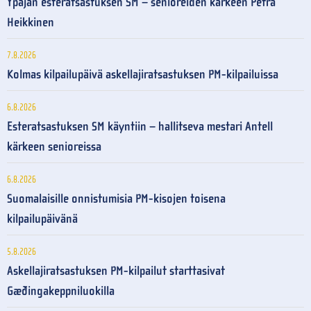
Ypäjän esteratsastuksen SM – senioreiden kärkeen Petra
Heikkinen
7.8.2026
Kolmas kilpailupäivä askellajiratsastuksen PM-kilpailuissa
6.8.2026
Esteratsastuksen SM käyntiin – hallitseva mestari Antell
kärkeen senioreissa
6.8.2026
Suomalaisille onnistumisia PM-kisojen toisena
kilpailupäivänä
5.8.2026
Askellajiratsastuksen PM-kilpailut starttasivat
Gæðingakeppniluokilla