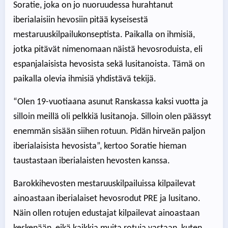
Soratie, joka on jo nuoruudessa hurahtanut
iberialaisiin hevosiin pitää kyseisestä
mestaruuskilpailukonseptista. Paikalla on ihmisiä,
jotka pitävät nimenomaan näistä hevosroduista, eli
espanjalaisista hevosista sekä lusitanoista. Tämä on
paikalla olevia ihmisiä yhdistävä tekijä.
“Olen 19-vuotiaana asunut Ranskassa kaksi vuotta ja
silloin meillä oli pelkkiä lusitanoja. Silloin olen päässyt
enemmän sisään siihen rotuun. Pidän hirveän paljon
iberialaisista hevosista”, kertoo Soratie hieman
taustastaan iberialaisten hevosten kanssa.
Barokkihevosten mestaruuskilpailuissa kilpailevat
ainoastaan iberialaiset hevosrodut PRE ja lusitano.
Näin ollen rotujen edustajat kilpailevat ainoastaan