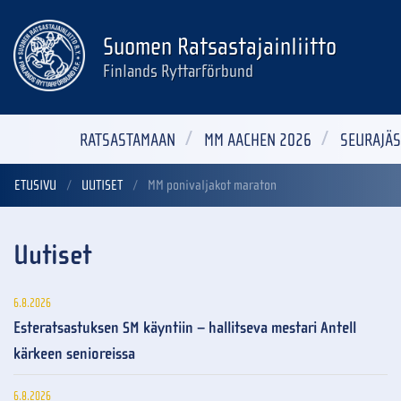
Suomen Ratsastajainliitto
Finlands Ryttarförbund
RATSASTAMAAN
MM AACHEN 2026
SEURAJÄS
ETUSIVU
UUTISET
MM ponivaljakot maraton
Uutiset
6.8.2026
Esteratsastuksen SM käyntiin – hallitseva mestari Antell
kärkeen senioreissa
6.8.2026