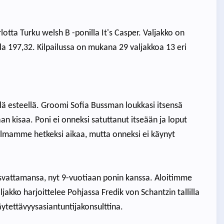
otta Turku welsh B -ponilla It's Casper. Valjakko on
a 197,32. Kilpailussa on mukana 29 valjakkoa 13 eri
lä esteellä. Groomi Sofia Bussman loukkasi itsensä
n kisaa. Poni ei onneksi satuttanut itseään ja loput
telmamme hetkeksi aikaa, mutta onneksi ei käynyt
asvattamansa, nyt 9-vuotiaan ponin kanssa. Aloitimme
ljakko harjoittelee Pohjassa Fredik von Schantzin tallilla
äytettävyysasiantuntijakonsulttina.