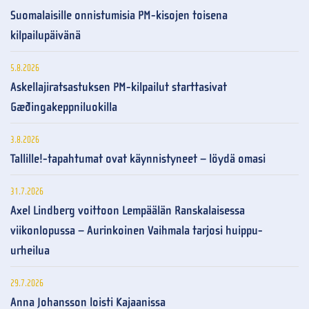
Suomalaisille onnistumisia PM-kisojen toisena
kilpailupäivänä
5.8.2026
Askellajiratsastuksen PM-kilpailut starttasivat
Gæðingakeppniluokilla
3.8.2026
Tallille!-tapahtumat ovat käynnistyneet – löydä omasi
31.7.2026
Axel Lindberg voittoon Lempäälän Ranskalaisessa
viikonlopussa – Aurinkoinen Vaihmala tarjosi huippu-
urheilua
29.7.2026
Anna Johansson loisti Kajaanissa