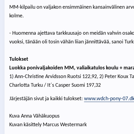
MM-kilpailu on valjakon ensimmäinen kansainvälinen arvoki
kolme.
- Huomenna ajettava tarkkuusajo on meidän vahvin osak
vuoksi, tänään oli tosin vähän liian jännittävää, sanoi Turk
Tulokset
Luokka ponivaljakoiden MM, valiaikatulos koulu + mara
1) Ann-Christine Arvidsson Ruotsi 122,92, 2) Peter Koux T
Charlotta Turku / It´s Casper Suomi 197,32
Järjestäjän sivut ja kaikki tulokset:
www.wdch-pony-07.d
Kuva Anna Vähäkuopus
Kuvan käsittely Marcus Westermark