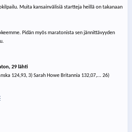
lpailu. Muita kansainvälisiä startteja heillä on takanaan
okeemme. Pidän myös maratonista sen jännittävyyden
u.
ton, 29 lähti
anska 124,93, 3) Sarah Howe Britannia 132,07,... 26)
k