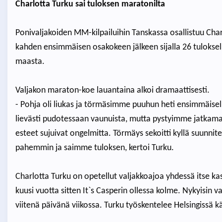
Charlotta Turku sai tuloksen maratonilta
Ponivaljakoiden MM-kilpailuihin Tanskassa osallistuu Charl
kahden ensimmäisen osakokeen jälkeen sijalla 26 tuloksell
maasta.
Valjakon maraton-koe lauantaina alkoi dramaattisesti.
- Pohja oli liukas ja törmäsimme puuhun heti ensimmäisel
lievästi pudotessaan vaunuista, mutta pystyimme jatkamaa
esteet sujuivat ongelmitta. Törmäys sekoitti kyllä suunni
pahemmin ja saimme tuloksen, kertoi Turku.
Charlotta Turku on opetellut valjakkoajoa yhdessä itse k
kuusi vuotta sitten It`s Casperin ollessa kolme. Nykyisin va
viitenä päivänä viikossa. Turku työskentelee Helsingissä k