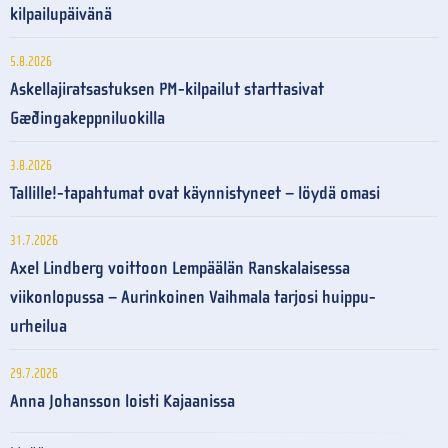
kilpailupäivänä
5.8.2026
Askellajiratsastuksen PM-kilpailut starttasivat
Gæðingakeppniluokilla
3.8.2026
Tallille!-tapahtumat ovat käynnistyneet – löydä omasi
31.7.2026
Axel Lindberg voittoon Lempäälän Ranskalaisessa
viikonlopussa – Aurinkoinen Vaihmala tarjosi huippu-
urheilua
29.7.2026
Anna Johansson loisti Kajaanissa