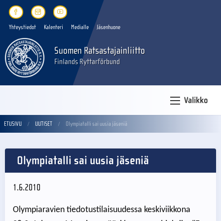
Yhteystiedot
Kalenteri
Medialle
Jäsenhuone
Suomen Ratsastajainliitto
Finlands Ryttarförbund
Valikko
ETUSIVU
UUTISET
Olympiatalli sai uusia jäseniä
Olympiatalli sai uusia jäseniä
1.6.2010
Olympiaravien tiedotustilaisuudessa keskiviikkona