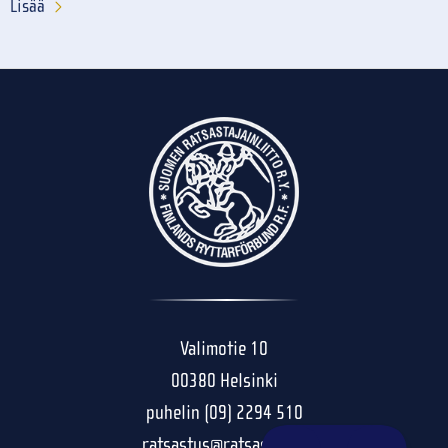
Lisää
Valimotie 10
00380 Helsinki
puhelin (09) 2294 510
ratsastus@ratsastus.fi