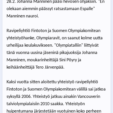
28.2. Johanna Manninen pääsi hevosen ohjaksiin. "En
olekaan aiemmin päässyt ratsastamaan Espalle"
Manninen nauroi.
Ravipeliyhtiö Fintoton ja Suomen Olympiakomitean
yhteistyöhanke, Olympiaravit, on saanut kolme uutta
urheilijaa keulakuvikseen. "Olympiatalliin" liittyivät
tänä vuonna uusina jäseninä pikajuoksija Johanna
Manninen, moukarinheittäjä Sini Pöyry ja
keihäänheittäjä Tero Järvenpää.
Kaksi vuotta sitten aloitettu yhteistyö ravipeliyhtiö
Fintoton ja Suomen Olympiakomitean välillä sai jatkoa
syksyllä 2006. Yhteistyö jatkuu ainakin Vancouverin
talviolympialaisiin 2010 saakka. Yhteistyön
huipentumana järjestetään vuotuinen koko perheen