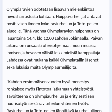
Olympiaravien odotetaan lisäävän mielenkiintoa
hevosharrastusta kohtaan. Huippu-urheilijat antavat
positiivisen ilmeen koko raviurheilun ja Toto-pelien
alueelle. Tänä vuonna Olympiaravien huipennus on
lauantaina 14.4. klo 12.00 Lahden Jokimaalla. Päivän
aikana on runsaasti oheisohjelmaa, muun muassa
ihmisen ja hevosen välisiä leikkimielisiä kamppailuja.
Lahdessa ovat mukana kaikki Olympiatallin jäsenet
sekä lukuisia muita Olympiaurheilijoita.
"Kahden ensimmäisen vuoden hyvä menestys
rohkaisee myös Fintotoa jatkamaan yhteistyötä.
Tavoitteena on olympiaurheilun ja erityisesti sen
nuorisotyön sekä raviurheilun yhteinen hyöty.
Raviurheilun ja Toto-pelien jännittävä ja urheilullinen