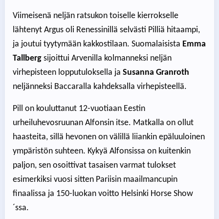
Viimeisenä neljän ratsukon toiselle kierrokselle
lähtenyt Argus oli Renessinillä selvästi Pilliä hitaampi,
ja joutui tyytymään kakkostilaan. Suomalaisista
Emma
Tallberg
sijoittui Arvenilla kolmanneksi neljän
virhepisteen lopputuloksella ja
Susanna Granroth
neljänneksi Baccaralla kahdeksalla virhepisteellä.
Pill on kouluttanut 12-vuotiaan Eestin
urheiluhevosruunan Alfonsin itse. Matkalla on ollut
haasteita, sillä hevonen on välillä liiankin epäluuloinen
ympäristön suhteen. Kykyä Alfonsissa on kuitenkin
paljon, sen osoittivat tasaisen varmat tulokset
esimerkiksi vuosi sitten Pariisin maailmancupin
finaalissa ja 150-luokan voitto Helsinki Horse Show
´ssa.