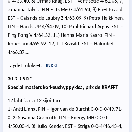
0-4/39.40, 6) Urmas Raag, EST – Ventisette 4/61.06, 7)
Johanna Talvio, FIN – Its Me G 4/61.94, 8) Piret Ervald,
EST – Calanda de Laubry Z 4/63.09, 9) Petra Heikkinen,
FIN – Hands UP 4/64.09, 10) Paul-Richard Argus, EST –
Ping Pong V 4/64.32, 11) Henna Maria Kaaro, FIN –
Imperium 4/65.92, 12) Tiit Kivisild, EST – Haloubet
4/66.37,…
Täydet tulokset:
LINKKI
30.3. CSI2*
Special masters korkeushyppykisa, prix de KRAFFT
12 lähtijää ja 12 sijoittuu
1) Antti Linna, FIN – Igor van de Burcht 0-0-0-0/49.71-
0, 2) Susanna Granroth, FIN – Energy MH 0-0-0-
4/50.00-4, 3) Kullo Kender, EST – Striga 0-0-4/46.43-4,