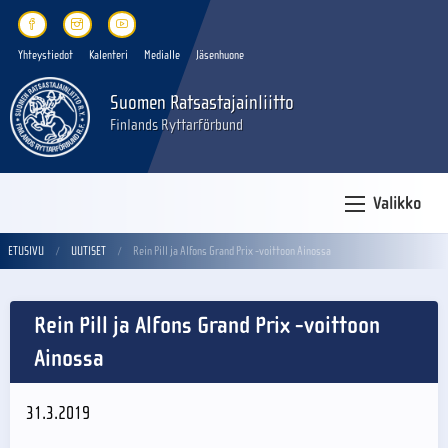
Yhteystiedot
Kalenteri
Medialle
Jäsenhuone
Suomen Ratsastajainliitto
Finlands Ryttarförbund
Valikko
ETUSIVU
UUTISET
Rein Pill ja Alfons Grand Prix -voittoon Ainossa
Rein Pill ja Alfons Grand Prix -voittoon
Ainossa
31.3.2019