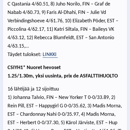
C Qastania 4/60.51, 8) Juho Norilo, FIN – Graf de
Nabab 4/60.73, 9) Faris Al-Dhahi, FIN – Julie Vd
Verbindingshoeve 4/61.76, 10) Elizabeth Põder, EST –
Piccolina 4/62.17, 11) Katri Siltala, FIN – Baileys VK
4/63.12, 12) Rebecca Blumfeldt, EST – San Antonio
4/63.15,…
Täydet tulokset:
LINKKI
CSIYH1* Nuoret hevoset
1.25/1.30m, yksi uusinta, prix de ASFALTTIHUOLTO
16 lähtijää ja 12 sijoittuu
1) Johanna Talvio, FIN – New Yorker T 0-0/33.89, 2)
Rein Pill, EST – Happygirl G 0-0/35.62, 3) Madis Morna,
EST – Chardonnay Nahi 0-0/35.97, 4) Madis Morna,
EST – Herbert 0-0/37.30, 5) Kärol Järviste, EST – Hup