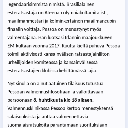
legendaarisimmista nimistä. Brasilialainen
esteratsastaja on Ateenan olympiakultamitalisti,
maailmanmestari ja kolminkertainen maailmancupin
finaalin voittaja. Pessoa on menestynyt myös
valmentajana. Hän luotsasi Irlannin maajoukkueen
EM-kultaan vuonna 2017. Kuutta kieltä puhuva Pessoa
toimii aktiivisesti kansainvälisen ratsastajainliiton
urheilijoiden komiteassa ja kansainvälisessä
esteratsastajien klubissa kehittämässä lajia.
Nyt sinulla on ainutlaatuinen tilaisuus tutustua
Pessoan valmennusfilosofiaan ja valloittavaan
persoonaan
8. huhtikuuta klo 18 alkaen.
Valmennusklinikassa Pessoa kertoo menestyksensä
salaisuuksista ja auttaa valmennettavia
suomalaisratsukoita parantamaan suorituksiaan