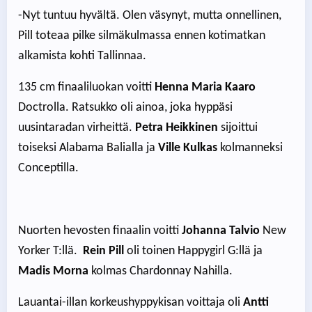
-Nyt tuntuu hyvältä. Olen väsynyt, mutta onnellinen,
Pill toteaa pilke silmäkulmassa ennen kotimatkan
alkamista kohti Tallinnaa.
135 cm finaaliluokan voitti
Henna Maria Kaaro
Doctrolla. Ratsukko oli ainoa, joka hyppäsi
uusintaradan virheittä.
Petra Heikkinen
sijoittui
toiseksi Alabama Balialla ja
Ville Kulkas
kolmanneksi
Conceptilla.
Nuorten hevosten finaalin voitti
Johanna Talvio
New
Yorker T:llä.
Rein Pill
oli toinen Happygirl G:llä ja
Madis Morna
kolmas Chardonnay Nahilla.
Lauantai-illan korkeushyppykisan voittaja oli
Antti