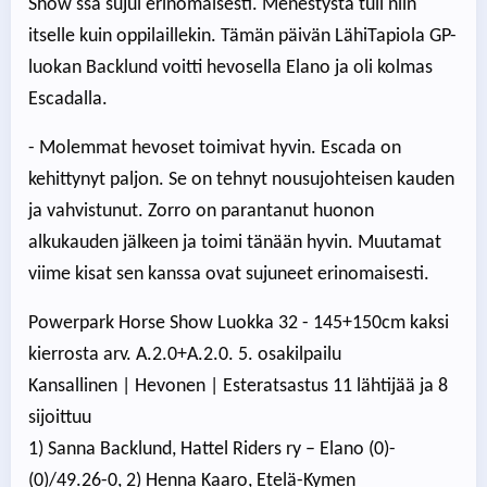
Show'ssa sujui erinomaisesti. Menestystä tuli niin
itselle kuin oppilaillekin. Tämän päivän LähiTapiola GP-
luokan Backlund voitti hevosella Elano ja oli kolmas
Escadalla.
- Molemmat hevoset toimivat hyvin. Escada on
kehittynyt paljon. Se on tehnyt nousujohteisen kauden
ja vahvistunut. Zorro on parantanut huonon
alkukauden jälkeen ja toimi tänään hyvin. Muutamat
viime kisat sen kanssa ovat sujuneet erinomaisesti.
Powerpark Horse Show Luokka 32 - 145+150cm kaksi
kierrosta arv. A.2.0+A.2.0. 5. osakilpailu
Kansallinen | Hevonen | Esteratsastus 11 lähtijää ja 8
sijoittuu
1) Sanna Backlund, Hattel Riders ry – Elano (0)-
(0)/49.26-0, 2) Henna Kaaro, Etelä-Kymen