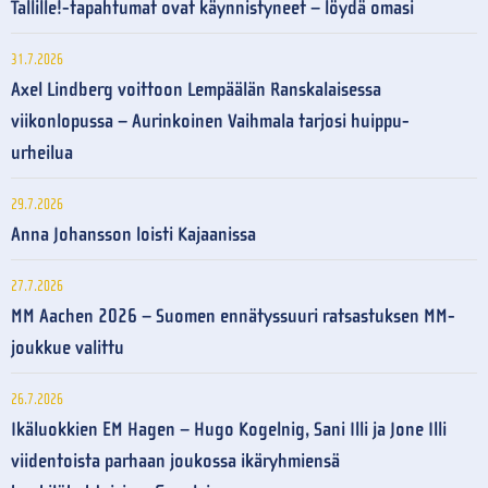
Tallille!-tapahtumat ovat käynnistyneet – löydä omasi
31.7.2026
Axel Lindberg voittoon Lempäälän Ranskalaisessa
viikonlopussa – Aurinkoinen Vaihmala tarjosi huippu-
urheilua
29.7.2026
Anna Johansson loisti Kajaanissa
27.7.2026
MM Aachen 2026 – Suomen ennätyssuuri ratsastuksen MM-
joukkue valittu
26.7.2026
Ikäluokkien EM Hagen – Hugo Kogelnig, Sani Illi ja Jone Illi
viidentoista parhaan joukossa ikäryhmiensä