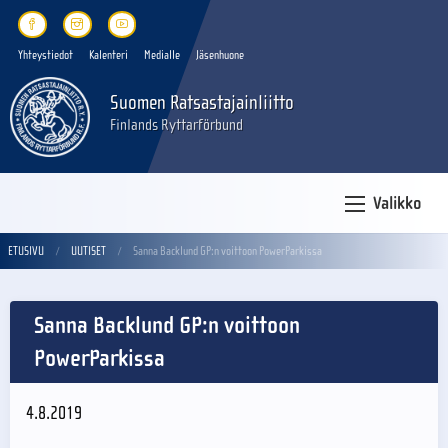
Yhteystiedot
Kalenteri
Medialle
Jäsenhuone
Suomen Ratsastajainliitto
Finlands Ryttarförbund
Valikko
ETUSIVU
UUTISET
Sanna Backlund GP:n voittoon PowerParkissa
Sanna Backlund GP:n voittoon
PowerParkissa
4.8.2019