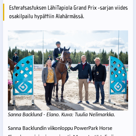
Esteratsastuksen LähiTapiola Grand Prix -sarjan viides
osakilpailu hypättiin Alahärmässä.
Sanna Backlund - Elano. Kuva: Tuulia Nelimarkka.
Sanna Backlundin viikonloppu PowerPark Horse