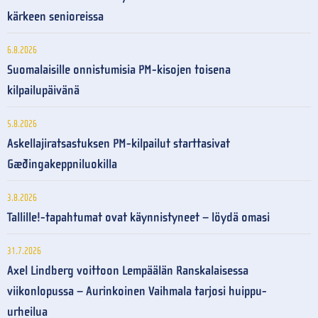
kärkeen senioreissa
6.8.2026
Suomalaisille onnistumisia PM-kisojen toisena
kilpailupäivänä
5.8.2026
Askellajiratsastuksen PM-kilpailut starttasivat
Gæðingakeppniluokilla
3.8.2026
Tallille!-tapahtumat ovat käynnistyneet – löydä omasi
31.7.2026
Axel Lindberg voittoon Lempäälän Ranskalaisessa
viikonlopussa – Aurinkoinen Vaihmala tarjosi huippu-
urheilua