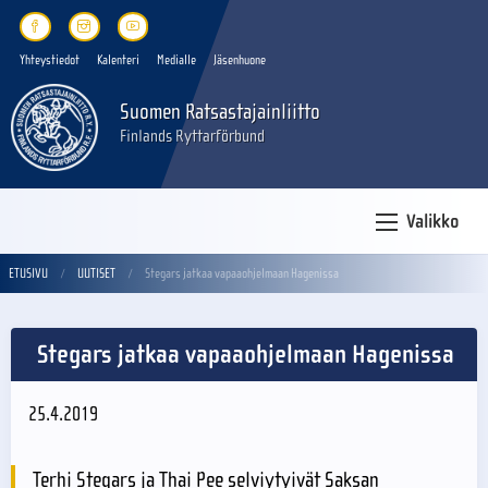
Yhteystiedot
Kalenteri
Medialle
Jäsenhuone
Suomen Ratsastajainliitto
Finlands Ryttarförbund
Valikko
ETUSIVU
UUTISET
Stegars jatkaa vapaaohjelmaan Hagenissa
Stegars jatkaa vapaaohjelmaan Hagenissa
25.4.2019
Terhi Stegars ja Thai Pee selviytyivät Saksan