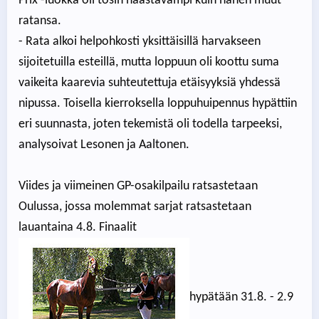
Prix -luokka oli tosin haastavampi kuin hänen muut
ratansa.
- Rata alkoi helpohkosti yksittäisillä harvakseen
sijoitetuilla esteillä, mutta loppuun oli koottu suma
vaikeita kaarevia suhteutettuja etäisyyksiä yhdessä
nipussa. Toisella kierroksella loppuhuipennus hypättiin
eri suunnasta, joten tekemistä oli todella tarpeeksi,
analysoivat Lesonen ja Aaltonen.
Viides ja viimeinen GP-osakilpailu ratsastetaan
Oulussa, jossa molemmat sarjat ratsastetaan
lauantaina 4.8. Finaalit
hypätään 31.8. - 2.9