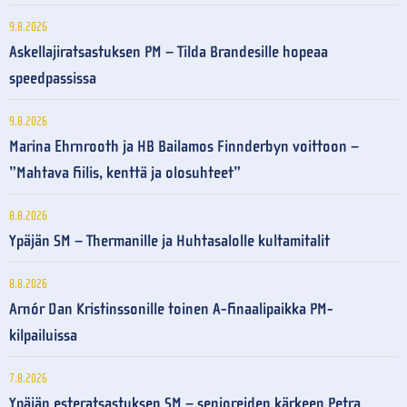
9.8.2026
Askellajiratsastuksen PM – Tilda Brandesille hopeaa
speedpassissa
9.8.2026
Marina Ehrnrooth ja HB Bailamos Finnderbyn voittoon –
”Mahtava fiilis, kenttä ja olosuhteet”
8.8.2026
Ypäjän SM – Thermanille ja Huhtasalolle kultamitalit
8.8.2026
Arnór Dan Kristinssonille toinen A-finaalipaikka PM-
kilpailuissa
7.8.2026
Ypäjän esteratsastuksen SM – senioreiden kärkeen Petra