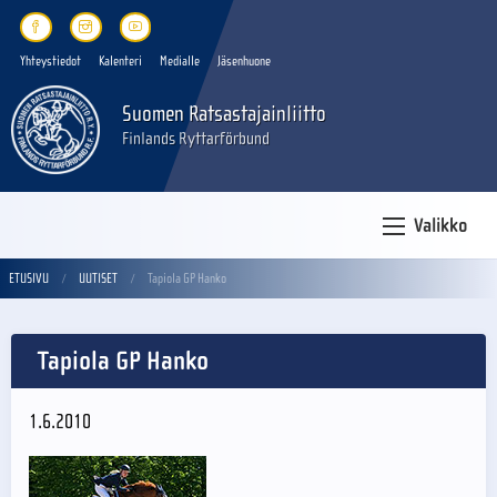
Yhteystiedot
Kalenteri
Medialle
Jäsenhuone
Suomen Ratsastajainliitto
Finlands Ryttarförbund
Valikko
ETUSIVU
UUTISET
Tapiola GP Hanko
Tapiola GP Hanko
1.6.2010