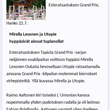
Esteratsastuksen Grand Prix,
Hanko 22.7.
Mirella Lesonen ja Utopie
hyppäsivät ainoat tuplanollat
Esteratsastuksen Tapiola Grand Prix -sarjan
neljännen osakilpailun voittoon hyppäsi Mirella
Lesonen Oulusta hevosellaan Utopie ratsastamalla
ainoana Grand Prix -kilpailun molemmat kierrokset
virhepisteittä. Yllä kuvassa Mirella ja Utopie.
Raimo Aaltonen kiri toiseksi L´Umonian kanssa
nopeimmalla yhden pudotuksen radalla ja oli kolmas
Eafons Polyfinolla. Aaltonen varmisti siten itselleen