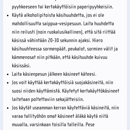
pyyhkeeseen tai kertakäyttöisiin paperipyyhkeisiin.
Käytä alkoholipitoista käsihuuhdetta, jos ei ole
mahdollisuutta saippua-vesipesuun. Laita huuhdetta
niin reilusti (noin ruokalusikallinen), että sitä riittää
käsissä vähintään 20-30 sekunnin ajaksi. Hiero
käsihuuhteessa sormenpäät, peukalot, sormien välit ja
kämmenosat niin pitkään, että käsihuuhde kuivuu
käsissäsi.
Laita käsienpesun jälkeen käsineet käteesi.
Jos voit käyttää kertakäyttöisiä suojakäsineitä, niin
suosi niiden käyttämistä. Käytetyt kertakäyttökäsineet
laitetaan poltettaviin sekajätteisiin.
Jos käytät useamman kerran käytettäviä käsineitä, niin
varaa tallityöhön omat käsineet äläkä käytä niitä
muualla, varsinkaan toisilla talleilla. Pese