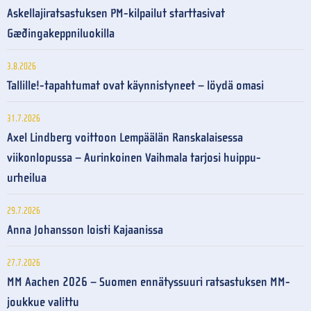
Askellajiratsastuksen PM-kilpailut starttasivat
Gæðingakeppniluokilla
3.8.2026
Tallille!-tapahtumat ovat käynnistyneet – löydä omasi
31.7.2026
Axel Lindberg voittoon Lempäälän Ranskalaisessa
viikonlopussa – Aurinkoinen Vaihmala tarjosi huippu-
urheilua
29.7.2026
Anna Johansson loisti Kajaanissa
27.7.2026
MM Aachen 2026 – Suomen ennätyssuuri ratsastuksen MM-
joukkue valittu