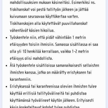
mahdollisuuksien mukaan käsineitäsi. Esimerkiksi ns.
tiskihanskat voi pestä tallityön jälkeen ja jättää
kuivumaan seuraavaa käyttökertaa varten.
Tiskihanskojen alla käytettävät puuvillahanskat
vähentävät käsien hikoilua.
Työskentele niin, että pidät vähintään 1 metrin
etäisyyden toisiin ihmisiin. Samassa sisätilassa ei saa
olla yli 10 henkilöä kerrallaan, vaikka 1-2 metrin
etäisyys olisi mahdollista.
Älä työskentele sisätiloissa samanaikaisesti sellaisten
ihmisten kanssa, jotka on määrätty eristykseen tai
karanteeniin.
Eristyksessä tai karanteenissa olevien ihmisten tulee
käyttää erillisiä tallityövälineitä tai puhdistaa
käyttämänsä työvälineet käytön jälkeen. Erityisesti
käsin kosketeltavat kohdat tulee puhdistaa