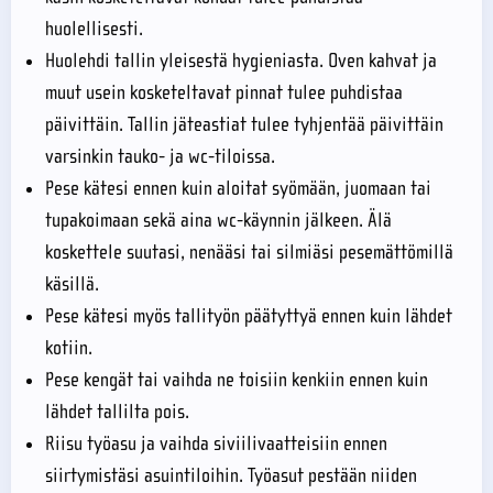
huolellisesti.
Huolehdi tallin yleisestä hygieniasta. Oven kahvat ja
muut usein kosketeltavat pinnat tulee puhdistaa
päivittäin. Tallin jäteastiat tulee tyhjentää päivittäin
varsinkin tauko- ja wc-tiloissa.
Pese kätesi ennen kuin aloitat syömään, juomaan tai
tupakoimaan sekä aina wc-käynnin jälkeen. Älä
koskettele suutasi, nenääsi tai silmiäsi pesemättömillä
käsillä.
Pese kätesi myös tallityön päätyttyä ennen kuin lähdet
kotiin.
Pese kengät tai vaihda ne toisiin kenkiin ennen kuin
lähdet tallilta pois.
Riisu työasu ja vaihda siviilivaatteisiin ennen
siirtymistäsi asuintiloihin. Työasut pestään niiden