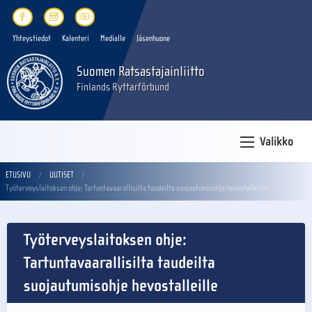
Yhteystiedot
Kalenteri
Medialle
Jäsenhuone
Suomen Ratsastajainliitto
Finlands Ryttarförbund
Valikko
ETUSIVU
UUTISET
Työterveyslaitoksen ohje: Tartuntavaarallisilta taudeilta suojautumisohje hevostalleille
Työterveyslaitoksen ohje:
Tartuntavaarallisilta taudeilta
suojautumisohje hevostalleille