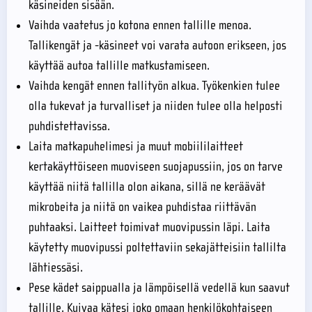
käsineiden sisään.
Vaihda vaatetus jo kotona ennen tallille menoa.
Tallikengät ja -käsineet voi varata autoon erikseen, jos
käyttää autoa tallille matkustamiseen.
Vaihda kengät ennen tallityön alkua. Työkenkien tulee
olla tukevat ja turvalliset ja niiden tulee olla helposti
puhdistettavissa.
Laita matkapuhelimesi ja muut mobiililaitteet
kertakäyttöiseen muoviseen suojapussiin, jos on tarve
käyttää niitä tallilla olon aikana, sillä ne keräävät
mikrobeita ja niitä on vaikea puhdistaa riittävän
puhtaaksi. Laitteet toimivat muovipussin läpi. Laita
käytetty muovipussi poltettaviin sekajätteisiin tallilta
lähtiessäsi.
Pese kädet saippualla ja lämpöisellä vedellä kun saavut
tallille. Kuivaa kätesi joko omaan henkilökohtaiseen