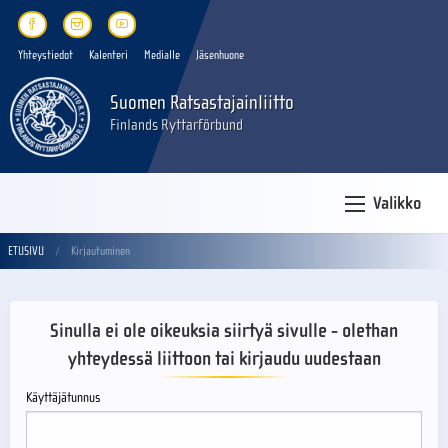
Yhteystiedot
Kalenteri
Medialle
Jäsenhuone
Suomen Ratsastajainliitto
Finlands Ryttarförbund
Valikko
ETUSIVU
Kirjautuminen
Sinulla ei ole oikeuksia siirtyä sivulle - olethan
yhteydessä liittoon tai kirjaudu uudestaan
Käyttäjätunnus