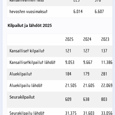
kansainvälinen taso
229
376
hevosten vuosimaksut
6.014
6.607
Kilpailut ja lähdöt 2025
2025
2024
2023
Kansalliset kilpailut
121
127
137
Kansallisetkilpailut lähdöt
9.053
9.667
11.386
Aluekilpailut
184
179
281
Aluekilpailu lähdöt
21.505
21.605
22.069
Seurakilpailut
609
638
803
Seurakilpailu lähdöt
31.375
31.603
33.056