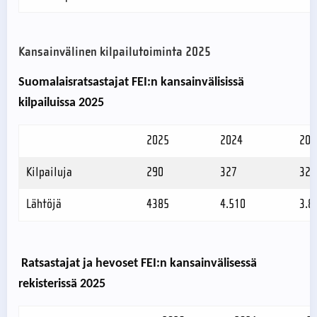
Kansainvälinen kilpailutoiminta 2025
Suomalaisratsastajat FEI:n kansainvälisissä
kilpailuissa 2025
2025
2024
202
Kilpailuja
290
327
326
Lähtöjä
4385
4.510
3.8
Ratsastajat ja hevoset FEI:n kansainvälisessä
rekisterissä 2025