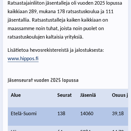
Ratsastajainliiton jäsentalleja oli vuoden 2025 lopussa
kaikkiaan 289, mukana 178 ratsastuskoulua ja 111
jäsentallia. Ratsastustalleja kaiken kaikkiaan on
maassamme noin tuhat, joista noin puolet on
ratsastuskoulujen kaltaisia yrityksiä.
Lisätietoa hevosrekistereistä ja jalostuksesta:
www.hippos.fi
Jäsenseurat vuoden 2025 lopussa
Alue
Seurat
Jäseniä
Osuus jä
Etelä-Suomi
138
14060
39,18