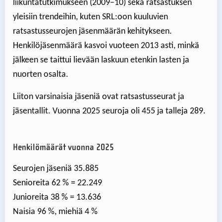
liikuntatutkimukseen (2009–10) sekä ratsastuksen
yleisiin trendeihin, kuten SRL:oon kuuluvien
ratsastusseurojen jäsenmäärän kehitykseen.
Henkilöjäsenmäärä kasvoi vuoteen 2013 asti, minkä
jälkeen se taittui lievään laskuun etenkin lasten ja
nuorten osalta.
Liiton varsinaisia jäseniä ovat ratsastusseurat ja
jäsentallit. Vuonna 2025 seuroja oli 455 ja talleja 289.
Henkilömäärät vuonna 2025
Seurojen jäseniä 35.885
Senioreita 62 % = 22.249
Junioreita 38 % = 13.636
Naisia 96 %, miehiä 4 %