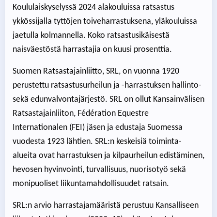
Koululaiskyselyssä 2024 alakouluissa ratsastus
ykkössijalla tyttöjen toiveharrastuksena, yläkouluissa
jaetulla kolmannella. Koko ratsastusikäisestä
naisväestöstä harrastajia on kuusi prosenttia.
Suomen Ratsastajainliitto, SRL, on vuonna 1920
perustettu ratsastusurheilun ja -harrastuksen hallinto-
sekä edunvalvontajärjestö. SRL on ollut Kansainvälisen
Ratsastajainliiton, Fédération Equestre
Internationalen (FEI) jäsen ja edustaja Suomessa
vuodesta 1923 lähtien. SRL:n keskeisiä toiminta-
alueita ovat harrastuksen ja kilpaurheilun edistäminen,
hevosen hyvinvointi, turvallisuus, nuorisotyö sekä
monipuoliset liikuntamahdollisuudet ratsain.
SRL:n arvio harrastajamääristä perustuu Kansalliseen