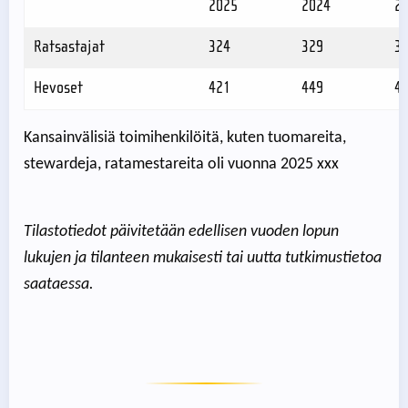
2025
2024
2
Ratsastajat
324
329
3
Hevoset
421
449
4
Kansainvälisiä toimihenkilöitä, kuten tuomareita,
stewardeja, ratamestareita oli vuonna 2025 xxx
Tilastotiedot päivitetään edellisen vuoden lopun
lukujen ja tilanteen mukaisesti tai uutta tutkimustietoa
saataessa.