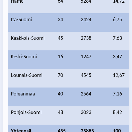
Häme
64
5284
14,72
Itä-Suomi
34
2424
6,75
Kaakkois-Suomi
45
2738
7,63
Keski-Suomi
16
1247
3,47
Lounais-Suomi
70
4545
12,67
Pohjanmaa
40
2564
7,16
Pohjois-Suomi
48
3023
8,42
Yhteensä
455
35885
100