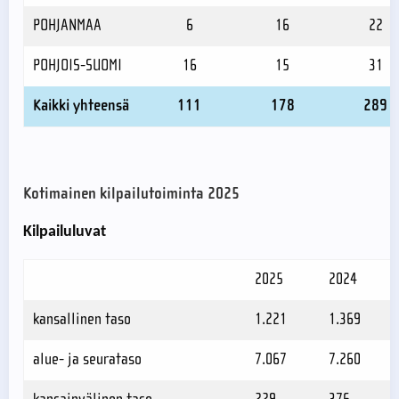
POHJANMAA
6
16
22
POHJOIS-SUOMI
16
15
31
Kaikki yhteensä
111
178
289
Kotimainen kilpailutoiminta 2025
Kilpailuluvat
2025
2024
kansallinen taso
1.221
1.369
alue- ja seurataso
7.067
7.260