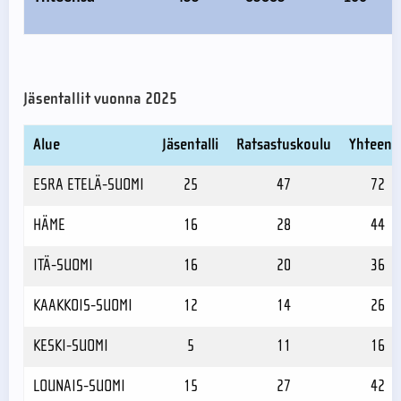
Jäsentallit vuonna 2025
Alue
Jäsentalli
Ratsastuskoulu
Yhteens
ESRA ETELÄ-SUOMI
25
47
72
HÄME
16
28
44
ITÄ-SUOMI
16
20
36
KAAKKOIS-SUOMI
12
14
26
KESKI-SUOMI
5
11
16
LOUNAIS-SUOMI
15
27
42