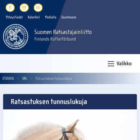
Yhteystiedot
Kalenteri
Medialle
Jäsenhuone
Suomen Ratsastajainliitto
Finlands Ryttarförbund
Valikko
ETUSIVU
SRL
Ratsastuksen tunnuslukuja
Ratsastuksen tunnuslukuja