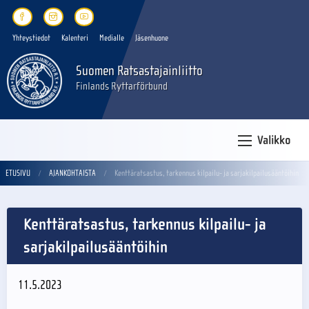
Yhteystiedot
Kalenteri
Medialle
Jäsenhuone
Suomen Ratsastajainliitto
Finlands Ryttarförbund
Valikko
ETUSIVU
AJANKOHTAISTA
Kenttäratsastus, tarkennus kilpailu- ja sarjakilpailusääntöihin
Kenttäratsastus, tarkennus kilpailu- ja
sarjakilpailusääntöihin
11.5.2023