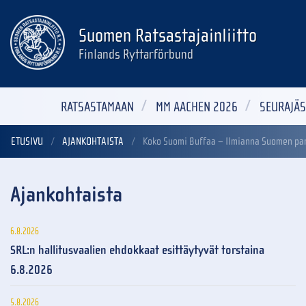
Suomen Ratsastajainliitto
Finlands Ryttarförbund
RATSASTAMAAN
MM AACHEN 2026
SEURAJÄS
ETUSIVU
AJANKOHTAISTA
Koko Suomi Buffaa – Ilmianna Suomen par
Ajankohtaista
6.8.2026
SRL:n hallitusvaalien ehdokkaat esittäytyvät torstaina
6.8.2026
5.8.2026