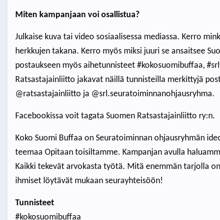
Miten kampanjaan voi osallistua?
Julkaise kuva tai video sosiaalisessa mediassa. Kerro min
herkkujen takana. Kerro myös miksi juuri se ansaitsee S
postaukseen myös aihetunnisteet #kokosuomibuffaa, #srl
Ratsastajainliitto jakavat näillä tunnisteilla merkittyjä 
@ratsastajainliitto ja @srl.seuratoiminnanohjausryhma.
Facebookissa voit tagata Suomen Ratsastajainliitto ry:n.
Koko Suomi Buffaa on Seuratoiminnan ohjausryhmän ide
teemaa Opitaan toisiltamme. Kampanjan avulla haluamme
Kaikki tekevät arvokasta työtä. Mitä enemmän tarjolla o
ihmiset löytävät mukaan seurayhteisöön!
Tunnisteet
#kokosuomibuffaa