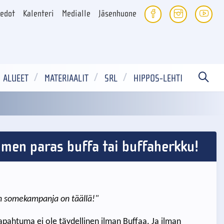
iedot
Kalenteri
Medialle
Jäsenhuone
ALUEET
MATERIAALIT
SRL
HIPPOS-LEHTI
men paras buffa tai buffaherkku!
in somekampanja on täällä!"
tapahtuma ei ole täydellinen ilman Buffaa. Ja ilman