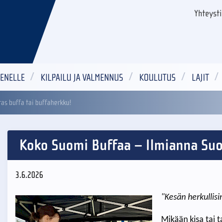
Yhteyst
ENELLE
KILPAILU JA VALMENNUS
KOULUTUS
LAJIT
as buffa tai buffaherkku!
Koko Suomi Buffaa – Ilmianna Suo
3.6.2026
"Kesän herkullis
Mikään kisa tai 