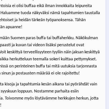
oisia ei olisi buffaa eikä ilman innokkaita leipureita
a. Haluamme tuoda näkyväksi nämä tapahtumien taustalla
htoiset ja heidän tärkeän työpanoksensa. Tähän
dän apuanne!
ämään Suomen paras buffa tai buffaherkku. Näkökulman
apaasti ja kuvan tai videon lisäksi perustelut ovat
it keskittyä terveellisyyteen tyyliin näin jaksan keskittyä
vaikka herkutteluun teemalla sokeri kuittaa pettymykset.
 missä on perinteinen buffa tai mitä uutuksia tarjonnasta
n sinun ja postausten määrää ei ole rajoitettu!
ita kisoja ja tapahtumia kesän aikana tai pyörähdät vain
 syyskuun loppuun. Nostamme parhaita esiin
ajia. Toivomme myös löytävämme herkkujen herkun, jotta
!