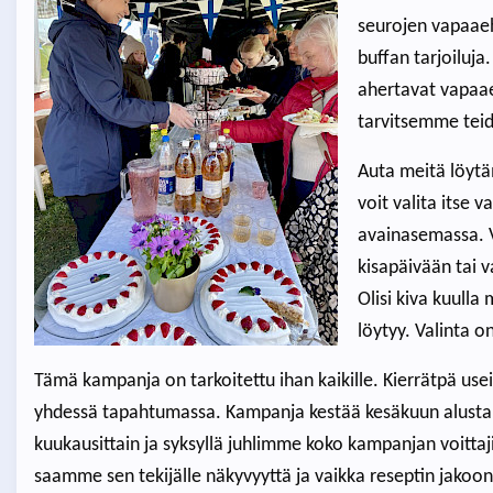
seurojen vapaaeht
buffan tarjoiluj
ahertavat vapaae
tarvitsemme tei
Auta meitä löyt
voit valita itse v
avainasemassa. Vo
kisapäivään tai 
Olisi kiva kuulla
löytyy. Valinta o
Tämä kampanja on tarkoitettu ihan kaikille. Kierrätpä use
yhdessä tapahtumassa. Kampanja kestää kesäkuun alusta
kuukausittain ja syksyllä juhlimme koko kampanjan voitt
saamme sen tekijälle näkyvyyttä ja vaikka reseptin jakoon