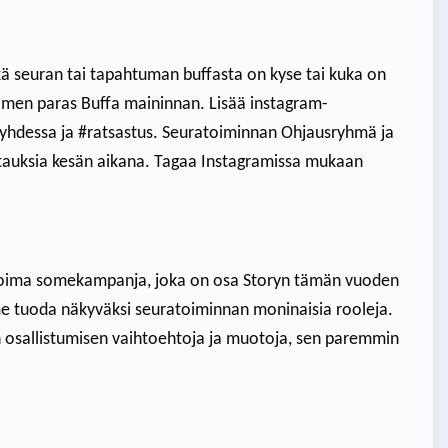
kä seuran tai tapahtuman buffasta on kyse tai kuka on
uomen paras Buffa maininnan. Lisää instagram-
yhdessa ja #ratsastus. Seuratoiminnan Ohjausryhmä ja
postauksia kesän aikana. Tagaa Instagramissa mukaan
oima somekampanja, joka on osa Storyn tämän vuoden
 tuoda näkyväksi seuratoiminnan moninaisia rooleja.
n osallistumisen vaihtoehtoja ja muotoja, sen paremmin