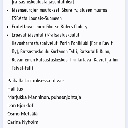
(ratsastuskoulusta jäsentalliksi)
Jäsenseurojen muutokset: Skura ry, alueen muutos
ESRAsta Lounais-Suomeen
Erotettava seura: Ghorse Riders Club ry
Eroavat jäsentallit/ratsastuskoulut:
Hevosharrastuspalvelut, Porin Poniklubi (Porin Ravit
Oy), Ratsastuskoulu Kartanon Talli, Ratsutalli Runo,
Rovaniemen Ratsastuskeskus, Tmi Taitavat Kaviot ja Tmi
Taival-talli
Paikalla kokouksessa olivat:
Hallitus
Marjukka Manninen, puheenjohtaja
Dan Björklöf
Osmo Metsälä
Carina Nyholm