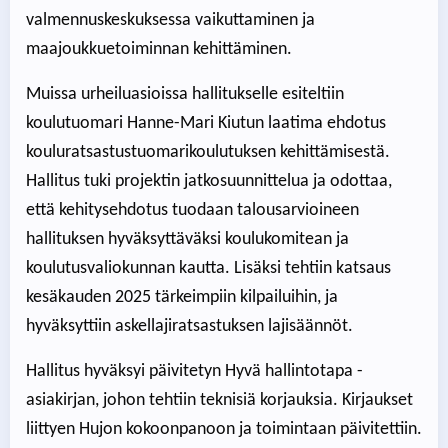
valmennuskeskuksessa vaikuttaminen ja
maajoukkuetoiminnan kehittäminen.
Muissa urheiluasioissa hallitukselle esiteltiin
koulutuomari Hanne-Mari Kiutun laatima ehdotus
kouluratsastustuomarikoulutuksen kehittämisestä.
Hallitus tuki projektin jatkosuunnittelua ja odottaa,
että kehitysehdotus tuodaan talousarvioineen
hallituksen hyväksyttäväksi koulukomitean ja
koulutusvaliokunnan kautta. Lisäksi tehtiin katsaus
kesäkauden 2025 tärkeimpiin kilpailuihin, ja
hyväksyttiin askellajiratsastuksen lajisäännöt.
Hallitus hyväksyi päivitetyn Hyvä hallintotapa -
asiakirjan, johon tehtiin teknisiä korjauksia. Kirjaukset
liittyen Hujon kokoonpanoon ja toimintaan päivitettiin.