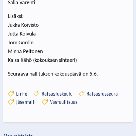
Salla Varenti
Lisäksi:
Jukka Koivisto
Jutta Koivula
Tom Gordin
Minna Peltonen
Kaisa Kähö (kokouksen sihteeri)
Seuraava hallituksen kokouspäivä on 5.6.
Liitto
Ratsastuskoulu
Ratsastusseura
Jäsentalli
Vastuullisuus