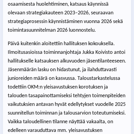
osaamisesta huolehtiminen, katsaus käynnissä
olevaan strategiakauteen 2023–2026, seuraavan
strategiaprosessin käynnistäminen vuonna 2026 sekä
toimintasuunnitelman 2026 luonnostelu.
Päivä kuitenkin aloitettiin hallituksen kokouksella.
Ilmoitusasioissa toiminnanjohtaja Jukka Koivisto antoi
hallitukselle katsauksen alkuvuoden jäsentilanteeseen.
Jäsenmäärän lasku on hidastunut, ja ilahduttavasti
junioreiden määrä on kasvussa. Taloustarkastelussa
todettiin OKM:n yleisavustuksen korotuksen ja
talouden tasapainottamiseksi tehtyjen toimenpiteiden
vaikutuksien antavan hyvät edellytykset vuodelle 2025
suunnitellun toiminnan ja talousarvion toteutumiseksi.
Vaikka taloudellinen tilanne näyttää vakaalta, on
edelleen varauduttava mm. yleisavustuksen