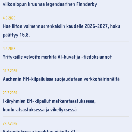
viikonlopun kruunaa legendaarinen Finnderby
4.8.2026
Hae liiton valmennusrenkaisiin kaudelle 2026-2027, haku
päättyy 16.8.
3.8.2026
Yrityksille velvoite merkitä AI-kuvat ja -tiedoksiannot
31.7.2026
Aachenin MM-kilpailuissa suojaudutaan verkkohäirinnältä
29.7.2026
Ikäryhmien EM-kilpailut matkaratsastuksessa,
kouluratsastuksessa ja vikellyksessä
28.7.2026
Ratsastuksessa tapahtuu viikolla 31