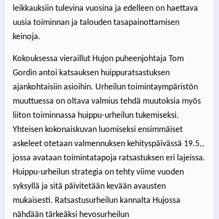
leikkauksiin tulevina vuosina ja edelleen on haettava
uusia toiminnan ja talouden tasapainottamisen
keinoja.
Kokouksessa vieraillut Hujon puheenjohtaja Tom
Gordin antoi katsauksen huippuratsastuksen
ajankohtaisiin asioihin. Urheilun toimintaympäristön
muuttuessa on oltava valmius tehdä muutoksia myös
liiton toiminnassa huippu-urheilun tukemiseksi.
Yhteisen kokonaiskuvan luomiseksi ensimmäiset
askeleet otetaan valmennuksen kehityspäivässä 19.5.,
jossa avataan toimintatapoja ratsastuksen eri lajeissa.
Huippu-urheilun strategia on tehty viime vuoden
syksyllä ja sitä päivitetään kevään avausten
mukaisesti. Ratsastusurheilun kannalta Hujossa
nähdään tärkeäksi hevosurheilun