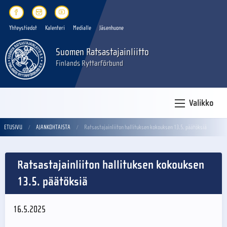
Yhteystiedot
Kalenteri
Medialle
Jäsenhuone
Suomen Ratsastajainliitto
Finlands Ryttarförbund
Valikko
ETUSIVU
AJANKOHTAISTA
Ratsastajainliiton hallituksen kokouksen 13.5. päätöksiä
Ratsastajainliiton hallituksen kokouksen
13.5. päätöksiä
16.5.2025