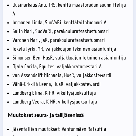
Uusinarkaus Anu, TRS, kenttä maastoradan suunnittelija
A
Immonen Linda, SuoVaRi, kenttätaitotuomari A
Salin Mari, SuoVaRi, parakouluratsastustuomari
Varonen Mari, JsR, parakouluratsastustuomari
Jokela Jyrki, YR, valjakkoajon tekninen asiantuntija
Simonsen Ben, HusR, valjakkoajon tekninen asiantuntija
Ojala Carita, Equites, valjakkoratamestari A
van Assendelft Michaela, HusR, valjakkostewardi
Vähä-Erkkilä Leena, HusR, valjakkostewardi
Lundberg Elina, K-HR, vikellysjuoksuttaja
Lundberg Veera, K-HR, vikellysjuoksuttaja
Muutokset seura- ja tallijäsenissä
Jäsentallien muutokset: Vantunmäen Ratsutila