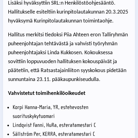
Lisäksi hyväksyttiin SRL:n Henkilöstöohjesääntö.
Hallitukselle esiteltiin kurinpitolautakunnan 20.3.2025
hyväksymä Kurinpitolautakunnan toimintaohje.
Hallitus merkitsi tiedoksi Piia Ahteen eron Talliryhmän
puheenjohtajan tehtävästä ja vahvisti työryhmän
puheenjohtajaksi Linda Kukkosen. Kokouksessa
sovittiin loppuvuoden hallituksen kokouspäivät ja
päätetiin, että Ratsastajainliiton syyskokous pidetään
sunnuntaina 23.11. pääkaupunkiseudulla.
Vahvistetut toimihenkilöoikeudet
Korpi Hanna-Maria, YR, estehevosten
suorituskykytuomari
Lindqvist Fanni, HuRa, esteratamestari C
Sällström Per, KERRA, esteratamestari C