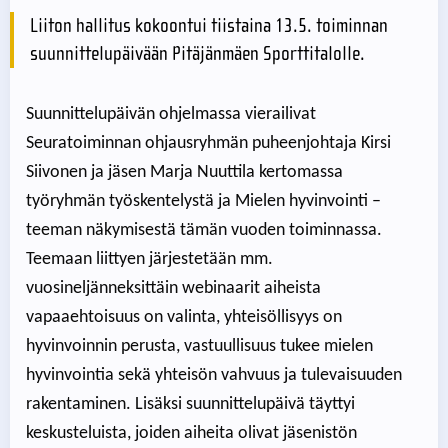
Liiton hallitus kokoontui tiistaina 13.5. toiminnan
suunnittelupäivään Pitäjänmäen Sporttitalolle.
Suunnittelupäivän ohjelmassa vierailivat
Seuratoiminnan ohjausryhmän puheenjohtaja Kirsi
Siivonen ja jäsen Marja Nuuttila kertomassa
työryhmän työskentelystä ja Mielen hyvinvointi –
teeman näkymisestä tämän vuoden toiminnassa.
Teemaan liittyen järjestetään mm.
vuosineljänneksittäin webinaarit aiheista
vapaaehtoisuus on valinta, yhteisöllisyys on
hyvinvoinnin perusta, vastuullisuus tukee mielen
hyvinvointia sekä yhteisön vahvuus ja tulevaisuuden
rakentaminen. Lisäksi suunnittelupäivä täyttyi
keskusteluista, joiden aiheita olivat jäsenistön