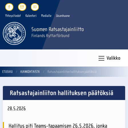
Yhteystiedot
Kalenteri
Medialle
Jäsenhuone
Suomen Ratsastajainliitto
Finlands Ryttarförbund
Valikko
ETUSIVU
AJANKOHTAISTA
Ratsastajainliiton hallituksen päätöksiä
Ratsastajainliiton hallituksen päätöksiä
28.5.2026
Hallitus piti Teams-tapaamisen 26.5.2026, jonka