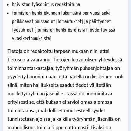
Koiviston työsopimus redaktoituna
toimiston henkilökunnan lukumäärä per vuosi sekä
poikkeavat poissaolot (lomautukset) ja päättyneet
työsuhteet (Toimiston henkilöstölistat löydettävissä
vuosikertomuksista)
Tietoja on redaktoitu tarpeen mukaan niin, ettei
tietosuoja vaarannu. Tietojen luovutuksen yhteydessä
toiminnantarkastajaa, työryhmän puheenjohtajaa on
pyydetty huomioimaan, että hänellä on keskeinen rooli
siinä, miten hallitukselta saadut tiedot välitetään
muille työryhmän jäsenille. Tässä on huomioitava
erityisesti se, että kukaan ei arvioi omaa aiempaa
toimintaansa, mahdolliset muut esteellisyydet
tunnistetaan ajoissa ja kaikilla työryhmän jäsenillä on
mahdollisuus toimia riippumattomasti. Lisäksi on