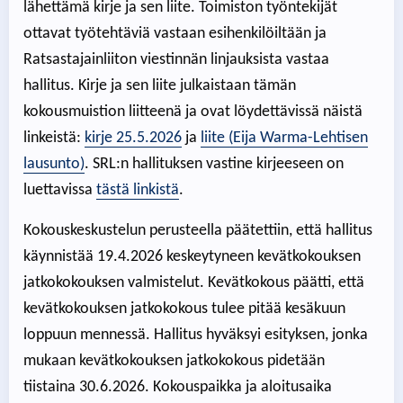
lähettämä kirje ja sen liite. Toimiston työntekijät
ottavat työtehtäviä vastaan esihenkilöiltään ja
Ratsastajainliiton viestinnän linjauksista vastaa
hallitus. Kirje ja sen liite julkaistaan tämän
kokousmuistion liitteenä ja ovat löydettävissä näistä
linkeistä:
kirje 25.5.2026
ja
liite (Eija Warma-Lehtisen
lausunto)
. SRL:n hallituksen vastine kirjeeseen on
luettavissa
tästä linkistä
.
Kokouskeskustelun perusteella päätettiin, että hallitus
käynnistää 19.4.2026 keskeytyneen kevätkokouksen
jatkokokouksen valmistelut. Kevätkokous päätti, että
kevätkokouksen jatkokokous tulee pitää kesäkuun
loppuun mennessä. Hallitus hyväksyi esityksen, jonka
mukaan kevätkokouksen jatkokokous pidetään
tiistaina 30.6.2026. Kokouspaikka ja aloitusaika