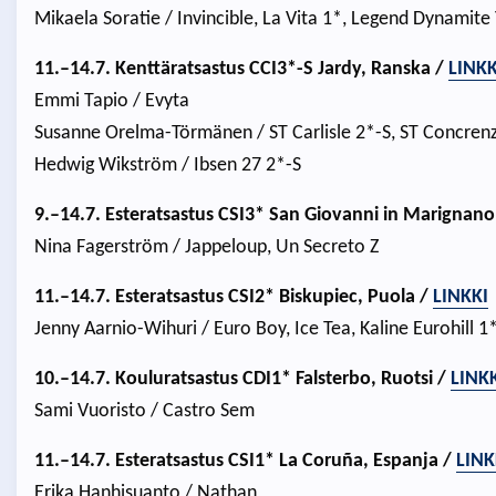
Mikaela Soratie / Invincible, La Vita 1*, Legend Dynamit
11.–14.7. Kenttäratsastus CCI3*-S Jardy, Ranska /
LINKK
Emmi Tapio / Evyta
Susanne Orelma-Törmänen / ST Carlisle 2*-S, ST Concrenz
Hedwig Wikström / Ibsen 27 2*-S
9.–14.7. Esteratsastus CSI3* San Giovanni in Marignano, 
Nina Fagerström / Jappeloup, Un Secreto Z
11.–14.7. Esteratsastus CSI2* Biskupiec, Puola /
LINKKI
Jenny Aarnio-Wihuri / Euro Boy, Ice Tea, Kaline Eurohill 1
10.–14.7. Kouluratsastus CDI1* Falsterbo, Ruotsi /
LINK
Sami Vuoristo / Castro Sem
11.–14.7. Esteratsastus CSI1* La Coruña, Espanja /
LINK
Erika Hanhisuanto / Nathan