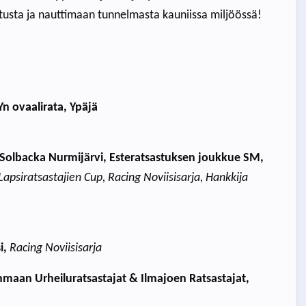
stusta ja nauttimaan tunnelmasta kauniissa miljöössä!
n ovaalirata, Ypäjä
 Solbacka Nurmijärvi, Esteratsastuksen joukkue SM,
apsiratsastajien Cup, Racing Noviisisarja, Hankkija
i,
Racing Noviisisarja
nmaan Urheiluratsastajat & Ilmajoen Ratsastajat,