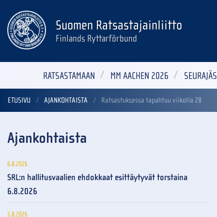
Suomen Ratsastajainliitto
Finlands Ryttarförbund
RATSASTAMAAN
MM AACHEN 2026
SEURAJÄS
ETUSIVU
AJANKOHTAISTA
Ratsastuksessa tapahtuu viikolla 28
Ajankohtaista
6.8.2026
SRL:n hallitusvaalien ehdokkaat esittäytyvät torstaina
6.8.2026
5.8.2026