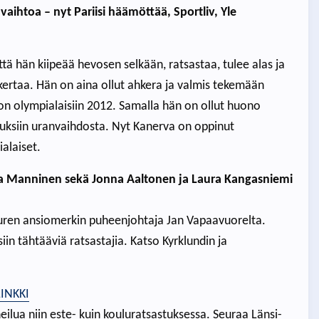
ihtoa – nyt Pariisi häämöttää, Sportliv, Yle
ä hän kiipeää hevosen selkään, ratsastaa, tulee alas ja
ertaa. Hän on aina ollut ahkera ja valmis tekemään
oon olympialaisiin 2012. Samalla hän on ollut huono
uksiin uranvaihdosta. Nyt Kanerva on oppinut
alaiset.
ra Manninen sekä Jonna Aaltonen ja Laura Kangasniemi
ren ansiomerkin puheenjohtaja Jan Vapaavuorelta.
iin tähtääviä ratsastajia. Katso Kyrklundin ja
LINKKI
eilua niin este- kuin kouluratsastuksessa. Seuraa Länsi-