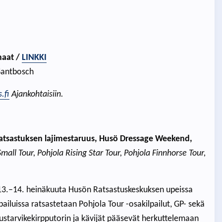
maat /
LINKKI
 Santbosch
.fi
Ajankohtaisiin.
ratsastuksen lajimestaruus, Husö Dressage Weekend,
mall Tour, Pohjola Rising Star Tour, Pohjola Finnhorse Tour,
13.–14. heinäkuuta Husön Ratsastuskeskuksen upeissa
pailuissa ratsastetaan Pohjola Tour -osakilpailut, GP- sekä
ustarvikekirpputorin ja kävijät pääsevät herkuttelemaan