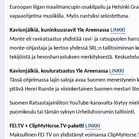
Euroopan liigan maailmancupin osakilpailu ja Helsinki Gra
vapaaohjelma musiikilla. Myös ruotsiksi selostettuna.
Kavionjälkiä, kuninkuusravit Yle Areenassa
LINKKI
Monte eli raviratsastus yhdistää ravi- ja ratsupuolen har
monte-ohjastaja ja kertoo yhdessä SRL:n tallitoiminnan ke
tekijöistä ja hevosharrastuksen merkityksestä. Keskuste
Kavionjälkiä, kouluratsastus Yle Areenassa
LINKKI
Tässä ohjelmassa lajin saloja avaa Suomen menestynein ko
pitävä Henri Ruoste ja viisinkertainen Suomen mestari St
Suomen Ratsastajainliiton YouTube-kanavalta löytyy miele
puomikoulu tai tämän syksyn Urheilufoorumin taltioint
FEI.TV + ClipMyHorse.TV-paketti
LINKKI
Maksullinen FEI TV on yhdistänyt voimansa ClipMyHorse.TV