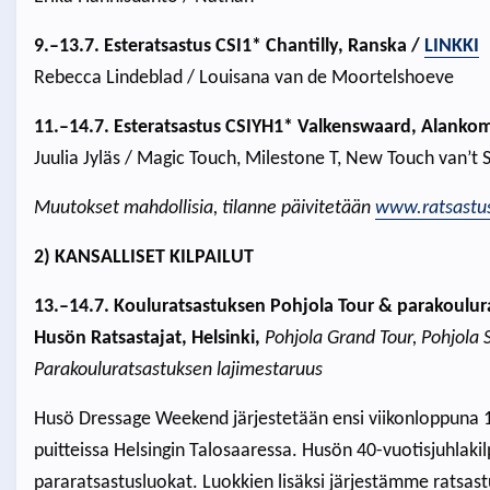
9.–13.7. Esteratsastus CSI1* Chantilly, Ranska /
LINKKI
Rebecca Lindeblad / Louisana van de Moortelshoeve
11.–14.7. Esteratsastus CSIYH1* Valkenswaard, Alanko
Juulia Jyläs / Magic Touch, Milestone T, New Touch van’t
Muutokset mahdollisia, tilanne päivitetään
www.ratsastus
2) KANSALLISET KILPAILUT
13.–14.7. Kouluratsastuksen Pohjola Tour & parakoulu
Husön Ratsastajat, Helsinki,
Pohjola Grand Tour, Pohjola S
Parakouluratsastuksen lajimestaruus
Husö Dressage Weekend järjestetään ensi viikonloppuna 
puitteissa Helsingin Talosaaressa. Husön 40-vuotisjuhlakil
pararatsastusluokat. Luokkien lisäksi järjestämme ratsast