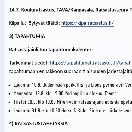
14.7. Kouluratsastus, TAVA/Kangasala, Ratsastusseura T
Kilpailut löytyvät täältä:
https://kipa.ratsastus.fi/
3) TAPAHTUMIA
Ratsastajainliiton tapahtumakalenteri
Tarkemmat tiedot:
https://tapahtumat.ratsastus.fi/tapa
tapahtumaan ennakkoon suoraan tilaisuuden järjestäjältä
Lauantai 10.8. Uudenmaan paikallis- ja Lions-perheravit Ve
Maanantai 12.8. klo 19.00 Porinapiirin elokuu, Teams
Tiistai 20.8. klo 19.00 Miten voin ratsastajana edistää ope
Lauantai 31.8. klo 10.30 Horse & Rider Sinä olet tärkeä-sem
4) RATSASTUSLÄHETYKSIÄ