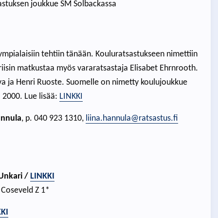
tsastuksen joukkue SM Solbackassa
mpialaisiin tehtiin tänään. Kouluratsastukseen nimettiin
isin matkustaa myös vararatsastaja Elisabet Ehrnrooth.
va ja Henri Ruoste. Suomelle on nimetty koulujoukkue
 2000. Lue lisää:
LINKKI
annula
, p. 040 923 1310,
liina.hannula@ratsastus.fi
Unkari /
LINKKI
 Coseveld Z 1*
KKI