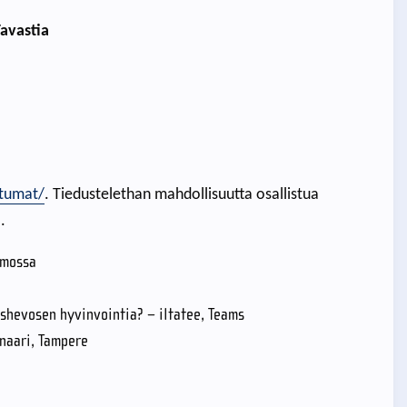
avastia
htumat/
. Tiedustelethan mahdollisuutta osallistua
.
rmossa
tushevosen hyvinvointia? – iltatee, Teams
inaari, Tampere