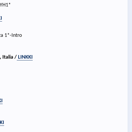
e YH1*
I
a 1*-Intro
Italia /
LINKKI
*
KI
KI