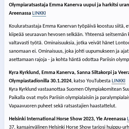
Olympiaratsastaja Emma Kanerva uupui ja harkitsi uranva
Areenassa
LINKKI
Kouluratsastaja Emma Kanervan työpäivä koostuu siitä, ett
kiipeää seuraavan hevosen selkään. Yhteensä seitsemän k
valtavasti työtä. Ominaisuuksia, jotka veivät hänet Lont
sanomaan ei. Ominaisuus, joka johti uupumukseen ja ajat
asettamaan rajoja - ja kohta häntä odottaa Pariisin olympi
Kyra Kyrklund, Emma Kanerva, Sanna Siltakorpi ja Vee
Olympiastadionilla 30.1.2024
, katso YouTubesta
LINKKI
Kyra Kyrklund vastaanottaa Suomen Olympiakomitean Suu
Paikalla ovat myös Pariisin olympialaisiin ja paralympialais
Vapaavuoren puheet sekä ratsastajien haastattelut.
Helsinki International Horse Show 2023, Yle Areenassa
37. kansainvälinen Helsinki Horse Show tarjosi huippu-urh