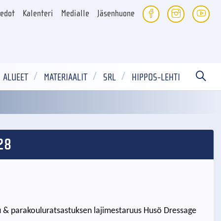
iedot
Kalenteri
Medialle
Jäsenhuone
ALUEET
MATERIAALIT
SRL
HIPPOS-LEHTI
28
lu & parakouluratsastuksen lajimestaruus Husö Dressage