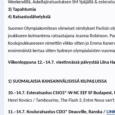
Weekendillä, Askellajiratsastuksen SM Ypäjällä & estera
3) Tapahtumia
4) Ratsastuslähetyksiä
Suomen Olympiakomitean viimeiset nimitykset Pariisin oly
joukkueen kolmantena ratsastajana Joanna Robinson. Pari
Koulujoukkueeseen nimettiin viikko sitten jo Emma Kaner
ensimmäistä kertaa sitten Sydneyn olympialaisten vuonna
Viikonloppuna 12.–14.7. viestinnässä päivystää Liina H
1) SUOMALAISIA KANSAINVÄLISISSÄ KILPAILUISSA
10.–14.7. Esteratsastus CSIO3*-W-NC EEF SF Budapest, 
Henri Kovács / Tambourino, The Flash 3, Entre Nous van’t
11.–14.7. Kouluratsastus CDI3* Deauville, Ranska /
LIN