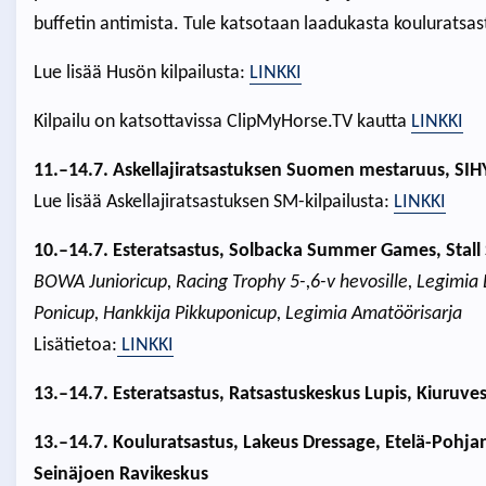
buffetin antimista. Tule katsotaan laadukasta kouluratsa
Lue lisää Husön kilpailusta:
LINKKI
Kilpailu on katsottavissa ClipMyHorse.TV kautta
LINKKI
11.–14.7. Askellajiratsastuksen Suomen mestaruus, SIHY
Lue lisää Askellajiratsastuksen SM-kilpailusta:
LINKKI
10.–14.7. Esteratsastus, Solbacka Summer Games, Stall
BOWA Junioricup, Racing Trophy 5-,6-v hevosille, Legimia L
Ponicup, Hankkija Pikkuponicup, Legimia Amatöörisarja
Lisätietoa:
LINKKI
13.–14.7. Esteratsastus, Ratsastuskeskus Lupis, Kiuruves
13.–14.7. Kouluratsastus, Lakeus Dressage, Etelä-Pohja
Seinäjoen Ravikeskus