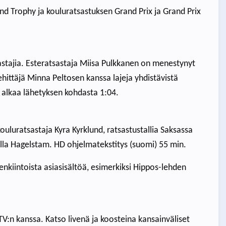
nd Trophy ja kouluratsastuksen Grand Prix ja Grand Prix
rastajia. Esteratsastaja Miisa Pulkkanen on menestynyt
hittäjä Minna Peltosen kanssa lajeja yhdistävistä
lu alkaa lähetyksen kohdasta 1:04.
uluratsastaja Kyra Kyrklund, ratsastustallia Saksassa
ella Hagelstam. HD ohjelmatekstitys (suomi) 55 min.
nkiintoista asiasisältöä, esimerkiksi Hippos-lehden
i.
:n kanssa. Katso livenä ja koosteina kansainväliset