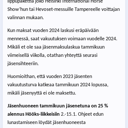
lippupakettia joko Helsinki International Horse
Show’hun tai Hevoset-messuille Tampereelle voittajan
valinnan mukaan.
Kun maksat vuoden 2024 laskusi eräpäivään
mennessä, saat vakuutuksen voimaan vuodelle 2024.
Mikäli et ole saa jäsenmaksulaskua tammikuun
viimeisellä viikolla, otathan yhteyttä seurasi
jäsensihteeriin.
Huomioithan, että vuoden 2023 jäsenten
vakuutusturva katkeaa tammikuun 2024 lopussa,
mikäli jäsenyyttä ei ole maksettu.
Jäsenhuoneen tammikuun jäsenetuna on 25 %
alennus Hööks-liikkeisiin
2.-15.1. Ohjeet edun
lunastamiseen löydät jäsenhuoneesta