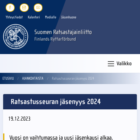
Yhteystiedot
Kalenteri
Medialle
Jäsenhuone
Suomen Ratsastajainliitto
Finlands Ryttarförbund
Valikko
ETUSIVU
AJANKOHTAISTA
Ratsastusseuran jäsenyys 2024
Ratsastusseuran jäsenyys 2024
19.12.2023
Vuosi on vaihtumassa ja uusi jäsenkausi alkaa.