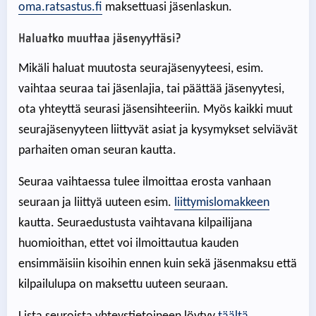
oma.ratsastus.fi
maksettuasi jäsenlaskun.
Haluatko muuttaa jäsenyyttäsi?
Mikäli haluat muutosta seurajäsenyyteesi, esim.
vaihtaa seuraa tai jäsenlajia, tai päättää jäsenyytesi,
ota yhteyttä seurasi jäsensihteeriin. Myös kaikki muut
seurajäsenyyteen liittyvät asiat ja kysymykset selviävät
parhaiten oman seuran kautta.
Seuraa vaihtaessa tulee ilmoittaa erosta vanhaan
seuraan ja liittyä uuteen esim.
liittymislomakkeen
kautta. Seuraedustusta vaihtavana kilpailijana
huomioithan, ettet voi ilmoittautua kauden
ensimmäisiin kisoihin ennen kuin sekä jäsenmaksu että
kilpailulupa on maksettu uuteen seuraan.