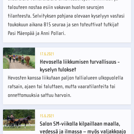
talouteen nostaa esiin vakavan huolen seurojen
tilanteesta. Selvityksen pohjana olevaan kyselyyn vastasi
toukokuun aikana 815 seuraa ja sen toteuttivat tutkijat
Pasi Mäenpää ja Anni Pollari.
17.6.2021
Hevosella liikkumisen turvallisuus -
kyselyn tulokset
Hevosten kanssa liikutaan paljon tallialueen ulkopuolella
ratsain, ajaen tai taluttaen, mutta vaaratilanteita tai
onnettomuuksia sattuu harvoin.
15.6.2021
Salon SM-viikolla kilpaillaan maalla,
vedessä ja ilmassa – myös valjakkoajo