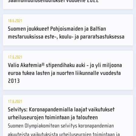
Sääntömuutosehdotukset vuodelle 2022
18.6.2021
Suomen joukkueet Pohjoismaiden ja Baltian
mestaruuksissa este-, koulu- ja pararatsastuksessa
17.6.2021
Valio Akatemia® stipendihaku auki - jo yli miljoona
euroa tukea lasten ja nuorten liikunnalle vuodesta
2013
17.6.2021
Selvitys: Koronapandemialla laajat vaikutukset
urheiluseurojen toimintaan ja talouteen
Suomen Olympiakomitean selvitys koronapandemian
akuuteista vaikutuksista urheiluseurojen toimintaan ja