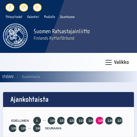
Yhteystiedot
Kalenteri
Medialle
Jäsenhuone
Suomen Ratsastajainliitto
Finlands Ryttarförbund
Valikko
ETUSIVU
Ajankohtaista
Ajankohtaista
…
EDELLINEN
1
120
121
122
123
124
125
126
127
…
128
129
168
SEURAAVA