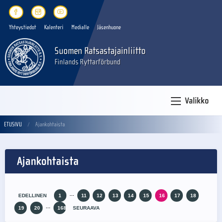
Yhteystiedot
Kalenteri
Medialle
Jäsenhuone
Suomen Ratsastajainliitto
Finlands Ryttarförbund
Valikko
ETUSIVU
Ajankohtaista
Ajankohtaista
…
EDELLINEN
1
11
12
13
14
15
16
17
18
…
19
20
168
SEURAAVA