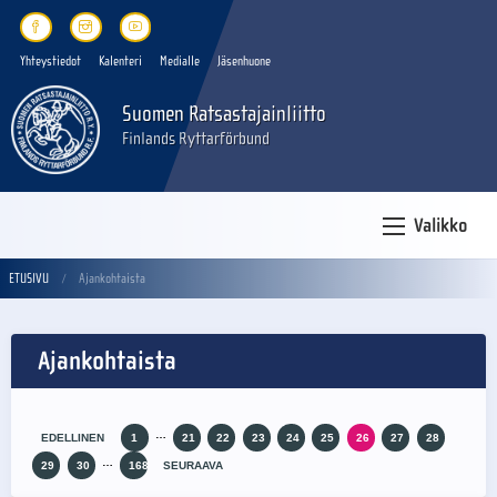
Yhteystiedot
Kalenteri
Medialle
Jäsenhuone
Suomen Ratsastajainliitto
Finlands Ryttarförbund
Valikko
ETUSIVU
Ajankohtaista
Ajankohtaista
…
EDELLINEN
1
21
22
23
24
25
26
27
28
…
29
30
168
SEURAAVA