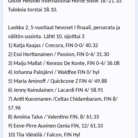
Glitnir Helsinki International Horse Show 18.-21.10.
Tuloksia torstai 18.10.
Luokka 2, 5-vuotiaat hevoset I finaali, perusrata ja
välitön uusinta. Lähti 10, sijoittui 3
1) Katja Kaajas / Crecora, FIN 0-0/ 40.32
2) Essi Horttanainen / Passion, FIN 0-4/ 31.30
3) Maiju Mallat / Kennzo De Konte, FIN 0-4/ 36.08
4) Johanna Palojärvi / Waldfee FIN 0/ hyl
5) Maria Aminoff / Quickcone Z FIN 4/ 49.88
6) Jenny Kainulainen / Lacardi FIN 4/ 58.91
7) Antti Kuosmanen /Celtas Chidambaram, FIN 8/
57.96
8) Anniina Talus / Valentino FIN, 8/ 61.33
9) Eeve-Pirre Auvinen Genia FIN, 12/ 61.33
10) Tiia Väinölä / Falcon, FIN Hyl