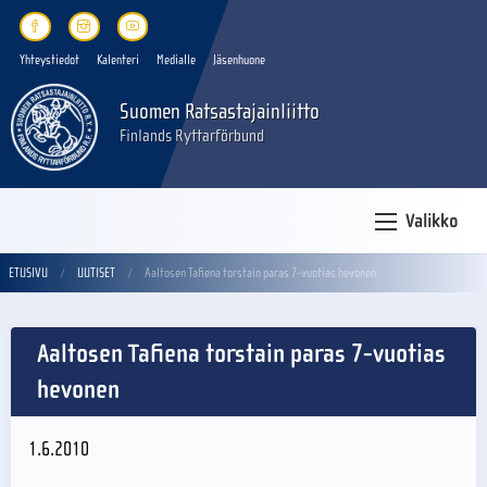
Yhteystiedot
Kalenteri
Medialle
Jäsenhuone
Suomen Ratsastajainliitto
Finlands Ryttarförbund
Valikko
ETUSIVU
UUTISET
Aaltosen Tafiena torstain paras 7-vuotias hevonen
Aaltosen Tafiena torstain paras 7-vuotias
hevonen
1.6.2010