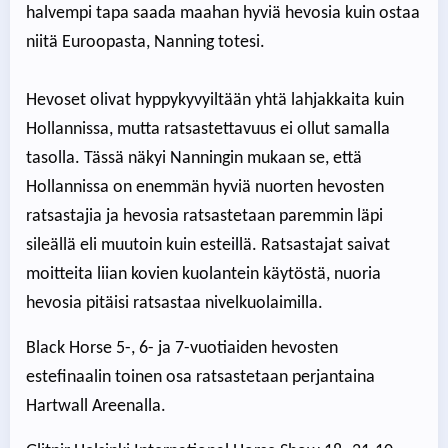
halvempi tapa saada maahan hyviä hevosia kuin ostaa
niitä Euroopasta, Nanning totesi.
Hevoset olivat hyppykyvyiltään yhtä lahjakkaita kuin
Hollannissa, mutta ratsastettavuus ei ollut samalla
tasolla. Tässä näkyi Nanningin mukaan se, että
Hollannissa on enemmän hyviä nuorten hevosten
ratsastajia ja hevosia ratsastetaan paremmin läpi
sileällä eli muutoin kuin esteillä. Ratsastajat saivat
moitteita liian kovien kuolantein käytöstä, nuoria
hevosia pitäisi ratsastaa nivelkuolaimilla.
Black Horse 5-, 6- ja 7-vuotiaiden hevosten
estefinaalin toinen osa ratsastetaan perjantaina
Hartwall Areenalla.