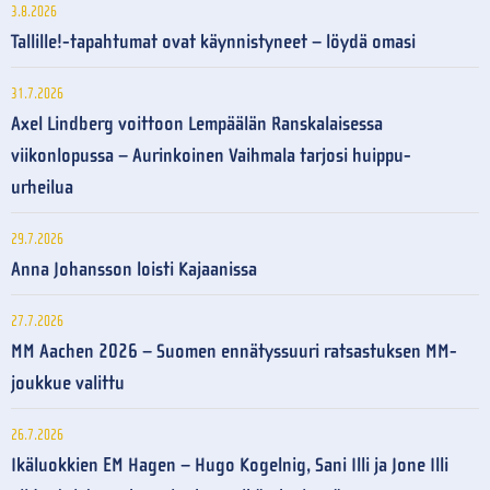
3.8.2026
Tallille!-tapahtumat ovat käynnistyneet – löydä omasi
31.7.2026
Axel Lindberg voittoon Lempäälän Ranskalaisessa
viikonlopussa – Aurinkoinen Vaihmala tarjosi huippu-
urheilua
29.7.2026
Anna Johansson loisti Kajaanissa
27.7.2026
MM Aachen 2026 – Suomen ennätyssuuri ratsastuksen MM-
joukkue valittu
26.7.2026
Ikäluokkien EM Hagen – Hugo Kogelnig, Sani Illi ja Jone Illi