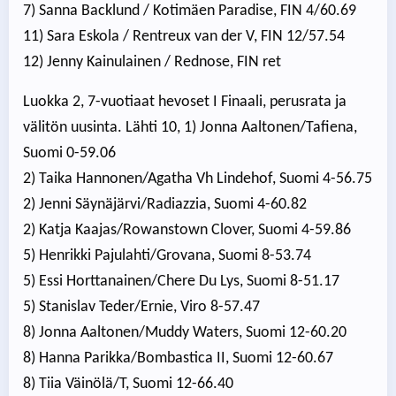
7) Sanna Backlund / Kotimäen Paradise, FIN 4/60.69
11) Sara Eskola / Rentreux van der V, FIN 12/57.54
12) Jenny Kainulainen / Rednose, FIN ret
Luokka 2, 7-vuotiaat hevoset I Finaali, perusrata ja
välitön uusinta. Lähti 10, 1) Jonna Aaltonen/Tafiena,
Suomi 0-59.06
2) Taika Hannonen/Agatha Vh Lindehof, Suomi 4-56.75
2) Jenni Säynäjärvi/Radiazzia, Suomi 4-60.82
2) Katja Kaajas/Rowanstown Clover, Suomi 4-59.86
5) Henrikki Pajulahti/Grovana, Suomi 8-53.74
5) Essi Horttanainen/Chere Du Lys, Suomi 8-51.17
5) Stanislav Teder/Ernie, Viro 8-57.47
8) Jonna Aaltonen/Muddy Waters, Suomi 12-60.20
8) Hanna Parikka/Bombastica II, Suomi 12-60.67
8) Tiia Väinölä/T, Suomi 12-66.40