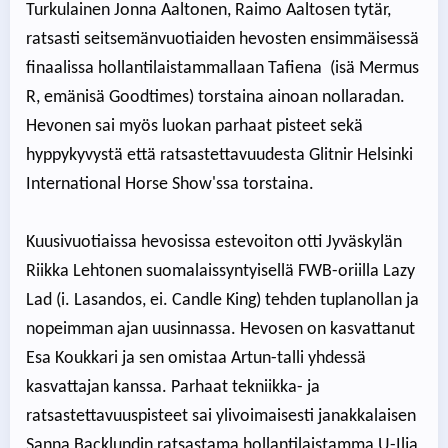
Turkulainen Jonna Aaltonen, Raimo Aaltosen tytär,
ratsasti seitsemänvuotiaiden hevosten ensimmäisessä
finaalissa hollantilaistammallaan Tafiena (isä Mermus
R, emänisä Goodtimes) torstaina ainoan nollaradan.
Hevonen sai myös luokan parhaat pisteet sekä
hyppykyvystä että ratsastettavuudesta Glitnir Helsinki
International Horse Show'ssa torstaina.
Kuusivuotiaissa hevosissa estevoiton otti Jyväskylän
Riikka Lehtonen suomalaissyntyisellä FWB-oriilla Lazy
Lad (i. Lasandos, ei. Candle King) tehden tuplanollan ja
nopeimman ajan uusinnassa. Hevosen on kasvattanut
Esa Koukkari ja sen omistaa Artun-talli yhdessä
kasvattajan kanssa. Parhaat tekniikka- ja
ratsastettavuuspisteet sai ylivoimaisesti janakkalaisen
Sanna Backlundin ratsastama hollantilaistamma U-Ilja