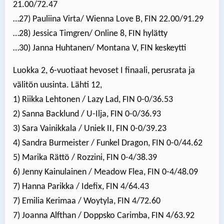
21.00/72.47
…27) Pauliina Virta/ Wienna Love B, FIN 22.00/91.29
…28) Jessica Timgren/ Online 8, FIN hylätty
…30) Janna Huhtanen/ Montana V, FIN keskeytti
Luokka 2, 6-vuotiaat hevoset I finaali, perusrata ja
välitön uusinta. Lähti 12,
1) Riikka Lehtonen / Lazy Lad, FIN 0-0/36.53
2) Sanna Backlund / U-Ilja, FIN 0-0/36.93
3) Sara Vainikkala / Uniek II, FIN 0-0/39.23
4) Sandra Burmeister / Funkel Dragon, FIN 0-0/44.62
5) Marika Rättö / Rozzini, FIN 0-4/38.39
6) Jenny Kainulainen / Meadow Flea, FIN 0-4/48.09
7) Hanna Parikka / Idefix, FIN 4/64.43
7) Emilia Kerimaa / Woytyla, FIN 4/72.60
7) Joanna Alfthan / Doppsko Carimba, FIN 4/63.92