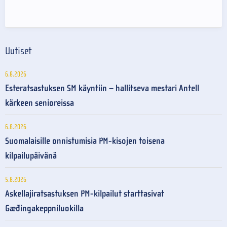
Uutiset
6.8.2026
Esteratsastuksen SM käyntiin – hallitseva mestari Antell
kärkeen senioreissa
6.8.2026
Suomalaisille onnistumisia PM-kisojen toisena
kilpailupäivänä
5.8.2026
Askellajiratsastuksen PM-kilpailut starttasivat
Gæðingakeppniluokilla