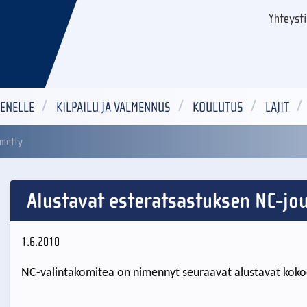
Yhteyst
ENELLE
KILPAILU JA VALMENNUS
KOULUTUS
LAJIT
imetty
Alustavat esteratsastuksen NC-jo
1.6.2010
NC-valintakomitea on nimennyt seuraavat alustavat koko