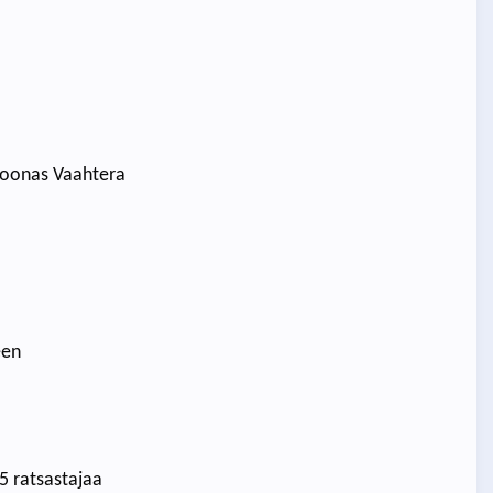
 Joonas Vaahtera
een
5 ratsastajaa