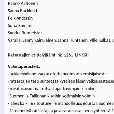
Raimo Aaltonen
Sanna Backlund
Peik Andersin
Sofia Stenius
Sandra Burmeister
Varalla: Jenny Kainulainen, Janna Huhtanen, Ville Kulkas,
Ratsastajien esittelyjä [intlink|1261|LINKKI]
Valintaperusteita
Joukkuevalinnoissa on otettu huomioon ensisijaisesti:
-ratsastajan taso suhteessa kyseisen kisan vaikeusastees
-kovatasoisimmat ratsastajat kovimpiin kisoihin
-Suomen ja Tallinnan kisoihin kotimaisin voimin
-lähes kaikille sitoutuneille mahdollisuus edustaa Suomea
-11 nimettyä ratsastajaa ja vararatsastajineen yhteensä 1