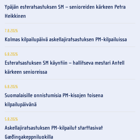
Ypäjän esteratsastuksen SM – senioreiden kärkeen Petra
Heikkinen
7.8.2026
Kolmas kilpailupäivä askellajiratsastuksen PM-kilpailuissa
6.8.2026
Esteratsastuksen SM käyntiin – hallitseva mestari Antell
kärkeen senioreissa
6.8.2026
Suomalaisille onnistumisia PM-kisojen toisena
kilpailupäivänä
5.8.2026
Askellajiratsastuksen PM-kilpailut starttasivat
Gæðingakeppniluokilla