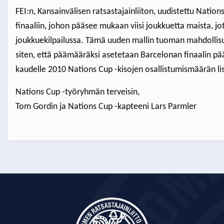
FEI:n, Kansainvälisen ratsastajainliiton, uudistettu Nation
finaaliin, johon pääsee mukaan viisi joukkuetta maista, jo
joukkuekilpailussa. Tämä uuden mallin tuoman mahdollis
siten, että päämääräksi asetetaan Barcelonan finaalin 
kaudelle 2010 Nations Cup -kisojen osallistumismäärän li
Nations Cup -työryhmän terveisin,
Tom Gordin ja Nations Cup -kapteeni Lars Parmler