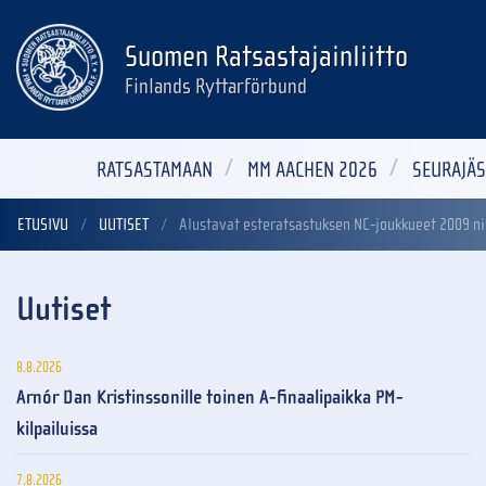
Suomen Ratsastajainliitto
Finlands Ryttarförbund
RATSASTAMAAN
MM AACHEN 2026
SEURAJÄS
ETUSIVU
UUTISET
Alustavat esteratsastuksen NC-joukkueet 2009 n
Uutiset
8.8.2026
Arnór Dan Kristinssonille toinen A-finaalipaikka PM-
kilpailuissa
7.8.2026