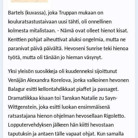
Bartels (kuvassa), joka Truppan mukaan on
kouluratsastustaivaan uusi tähti, oli onnellinen
kolmesta mitalistaan. - Nämä ovat olleet hienot kisat.
Kenttien pohjat aiheuttivat aluksi ongelmia, mutta ne
paranivat päivä päivältä. Hevoseni Sunrise teki hienoa
työtä, mutta oli tänään jo hieman väsynyt.
Yksi yleisön suosikkeja oli kuudenneksi sijoittunut
Venäjän Alexandra Korelova, jonka valkoinen hevonen
Balagur esitti kellontahdikkaat piaffet ja passaget.
Dramatiikkaa kisaan toi Tanskan Natalie zu Sayn-
Wittgenstein, joka esitti luokan ensimmäisenä
ratsastajana hienon ohjelman hevosellaan Rigoletto.
Lopputervehdyksen jälkeen hän kiitti hevostaan
taputuksin ja antaen tälle vapaat ohjat. Kun samalla