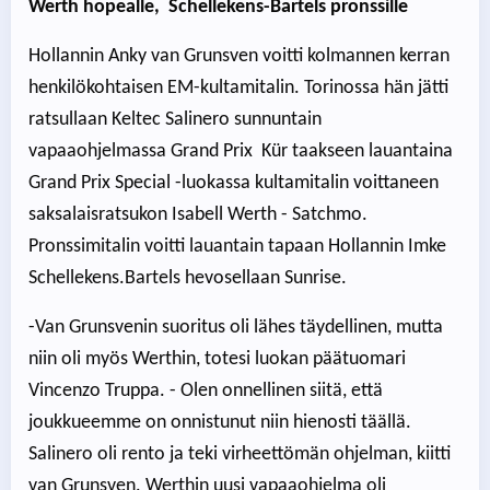
Werth hopealle, Schellekens-Bartels pronssille
Hollannin Anky van Grunsven voitti kolmannen kerran
henkilökohtaisen EM-kultamitalin. Torinossa hän jätti
ratsullaan Keltec Salinero sunnuntain
vapaaohjelmassa Grand Prix Kür taakseen lauantaina
Grand Prix Special -luokassa kultamitalin voittaneen
saksalaisratsukon Isabell Werth - Satchmo.
Pronssimitalin voitti lauantain tapaan Hollannin Imke
Schellekens.Bartels hevosellaan Sunrise.
-Van Grunsvenin suoritus oli lähes täydellinen, mutta
niin oli myös Werthin, totesi luokan päätuomari
Vincenzo Truppa. - Olen onnellinen siitä, että
joukkueemme on onnistunut niin hienosti täällä.
Salinero oli rento ja teki virheettömän ohjelman, kiitti
van Grunsven. Werthin uusi vapaaohjelma oli