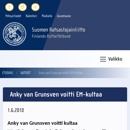
Yhteystiedot
Kalenteri
Medialle
Jäsenhuone
Suomen Ratsastajainliitto
Finlands Ryttarförbund
Valikko
ETUSIVU
UUTISET
Anky van Grunsven voitti EM-kultaa
Anky van Grunsven voitti EM-kultaa
1.6.2010
Anky van Grunsven voitti kultaa