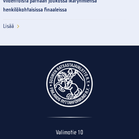
viidentoista parhaan joukossa ikäryhmiensä
henkilökohtaisissa finaaleissa
Lisää
Valimotie 10