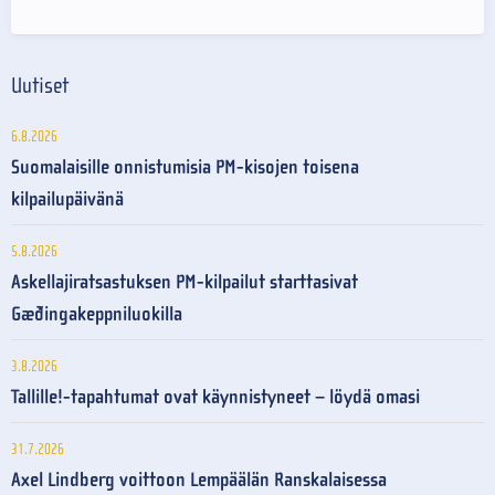
Uutiset
6.8.2026
Suomalaisille onnistumisia PM-kisojen toisena
kilpailupäivänä
5.8.2026
Askellajiratsastuksen PM-kilpailut starttasivat
Gæðingakeppniluokilla
3.8.2026
Tallille!-tapahtumat ovat käynnistyneet – löydä omasi
31.7.2026
Axel Lindberg voittoon Lempäälän Ranskalaisessa