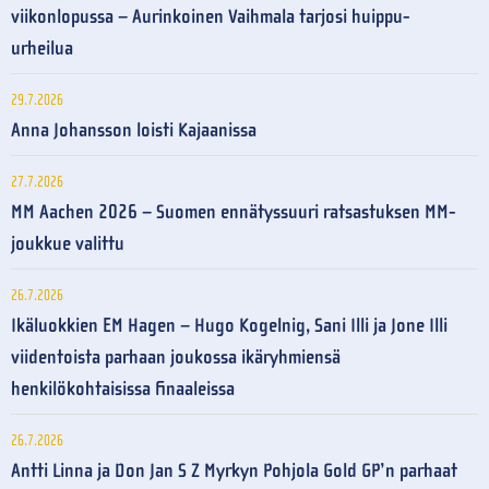
viikonlopussa – Aurinkoinen Vaihmala tarjosi huippu-
urheilua
29.7.2026
Anna Johansson loisti Kajaanissa
27.7.2026
MM Aachen 2026 – Suomen ennätyssuuri ratsastuksen MM-
joukkue valittu
26.7.2026
Ikäluokkien EM Hagen – Hugo Kogelnig, Sani Illi ja Jone Illi
viidentoista parhaan joukossa ikäryhmiensä
henkilökohtaisissa finaaleissa
26.7.2026
Antti Linna ja Don Jan S Z Myrkyn Pohjola Gold GP’n parhaat