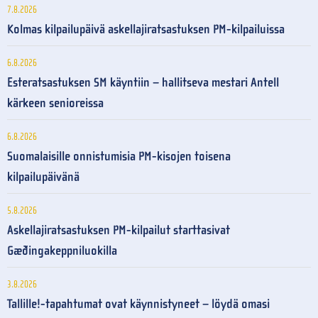
7.8.2026
Kolmas kilpailupäivä askellajiratsastuksen PM-kilpailuissa
6.8.2026
Esteratsastuksen SM käyntiin – hallitseva mestari Antell
kärkeen senioreissa
6.8.2026
Suomalaisille onnistumisia PM-kisojen toisena
kilpailupäivänä
5.8.2026
Askellajiratsastuksen PM-kilpailut starttasivat
Gæðingakeppniluokilla
3.8.2026
Tallille!-tapahtumat ovat käynnistyneet – löydä omasi