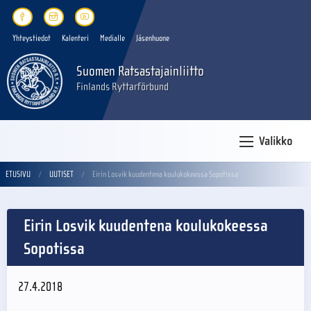
Yhteystiedot
Kalenteri
Medialle
Jäsenhuone
Suomen Ratsastajainliitto
Finlands Ryttarförbund
Valikko
ETUSIVU
UUTISET
Eirin Losvik kuudentena koulukokeessa Sopotissa
Eirin Losvik kuudentena koulukokeessa
Sopotissa
27.4.2018