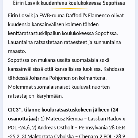
Eirin Losvik kuudentena koulukokeessa Sopotissa
Eirin Losvik ja FWB-ruuna Daffodil’s Flamenco olivat
kuudensia kansainvälisen kolmen tähden
kenttäratsastuskilpailun koulukokeessa Sopotissa.
Lauantaina ratsastetaan rataesteet ja sunnuntaina
maasto.
Sopotissa on mukana useita suomalaisia sekä
kansainvälisissä että kansallisissa luokissa. Kahdessa
tähdessä Johanna Pohjonen on kolmantena.
Molemmat suomalaisnaiset kuuluvat nuorten
ratsastajien ikäryhmään.
CIC3*, tilanne kouluratsastuskokeen jälkeen (24
osanottajaa):
1) Mateusz Kiempa – Lassban Radovix
POL -24,6, 2) Andreas Ostholt – Pennsylvania 28 GER
-25,2, 3) Malgorzata Cybulska – Chenaro 2 POL -28,9,