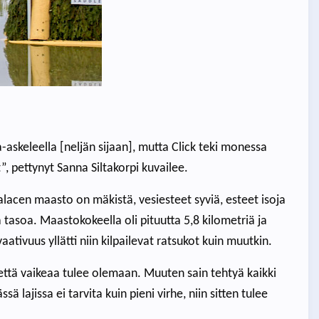
a-askeleella [neljän sijaan], mutta Click teki monessa
”, pettynyt Sanna Siltakorpi kuvailee.
Palacen maasto on mäkistä, vesiesteet syviä, esteet isoja
a tasoa. Maastokokeella oli pituutta 5,8 kilometriä ja
aativuus yllätti niin kilpailevat ratsukot kuin muutkin.
 että vaikeaa tulee olemaan. Muuten sain tehtyä kaikki
sä lajissa ei tarvita kuin pieni virhe, niin sitten tulee