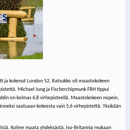
lett ja kokenut London 52. Ratsukko oli maastokokeen
epistettä. Michael Jung ja Fischerchipmunk FRH tippui
blin on kolmas 6,8 virhepisteellä. Maastokokeen nopein,
neksi saatuaan kokeesta vain 5,6 virhepistettä. Yksikään
veitsiä. Kolme maata yhdeksästä, Iso-Britannia mukaan