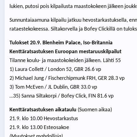
lukien, putosi pois kilpailusta maastokokeen jälkeen jouk
Sunnuntaiaamuna kilpailu jatkuu hevostarkastuksella, enn
rataestekokeessa. Siltakorvella ja Bofey Clickillä on tulo
Tulokset 20.9. Blenheim Palace, Iso-Britannia
Kenttäratsastuksen Euroopan mestaruuskilpailut
Tilanne koulu- ja maastokokeiden jälkeen. Lähti 55
1) Laura Collett / London 52, GBR 26.6 vp
2) Michael Jung / Fischerchipmunk FRH, GER 28.3 vp
3) Tom McEven / JL Dublin, GBR 33.0 vp
…35) Sanna Siltakorpi / Bofey Click, FIN 81.6 vp
Kenttäratsastuksen aikataulu
(Suomen aikaa)
21.9. klo 10.00 Hevostarkastus
21.9. klo 13.00 Esteosakoe
(Muutokset mahdollisia)