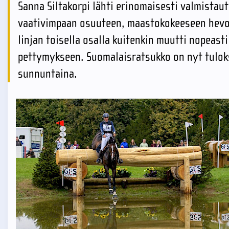
Sanna Siltakorpi lähti erinomaisesti valmistau
vaativimpaan osuuteen, maastokokeeseen hevos
linjan toisella osalla kuitenkin muutti nopeas
pettymykseen. Suomalaisratsukko on nyt tulok
sunnuntaina.