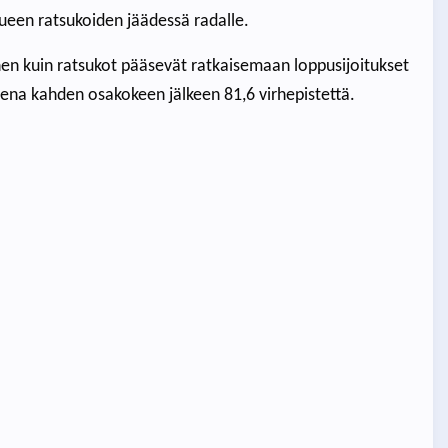
kueen ratsukoiden jäädessä radalle.
en kuin ratsukot pääsevät ratkaisemaan loppusijoitukset
ksena kahden osakokeen jälkeen 81,6 virhepistettä.