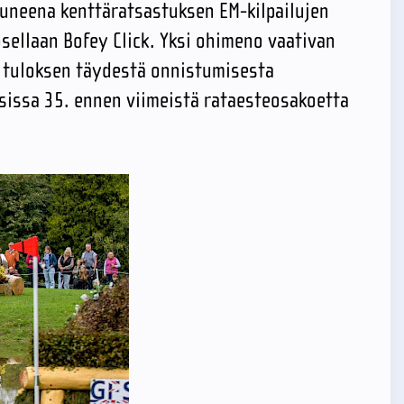
tuneena kenttäratsastuksen EM-kilpailujen
ellaan Bofey Click. Yksi ohimeno vaativan
ti tuloksen täydestä onnistumisesta
sissa 35. ennen viimeistä rataesteosakoetta