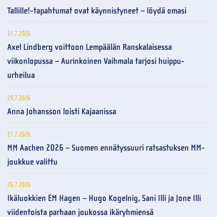
Tallille!-tapahtumat ovat käynnistyneet – löydä omasi
31.7.2026
Axel Lindberg voittoon Lempäälän Ranskalaisessa
viikonlopussa – Aurinkoinen Vaihmala tarjosi huippu-
urheilua
29.7.2026
Anna Johansson loisti Kajaanissa
27.7.2026
MM Aachen 2026 – Suomen ennätyssuuri ratsastuksen MM-
joukkue valittu
26.7.2026
Ikäluokkien EM Hagen – Hugo Kogelnig, Sani Illi ja Jone Illi
viidentoista parhaan joukossa ikäryhmiensä