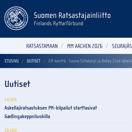
Suomen Ratsastajainliitto
Finlands Ryttarförbund
RATSASTAMAAN
MM AACHEN 2026
SEURAJÄS
ETUSIVU
UUTISET
EM-kenttä - Sanna Siltakorpi ja Bofey Click läh
Uutiset
5.8.2026
Askellajiratsastuksen PM-kilpailut starttasivat
Gæðingakeppniluokilla
3.8.2026