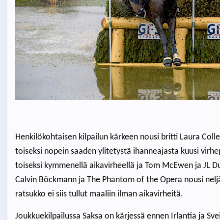
Henkilökohtaisen kilpailun kärkeen nousi britti Laura Col
toiseksi nopein saaden ylitetystä ihanneajasta kuusi virh
toiseksi kymmenellä aikavirheellä ja Tom McEwen ja JL Du
Calvin Böckmann ja The Phantom of the Opera nousi neljän
ratsukko ei siis tullut maaliin ilman aikavirheitä.
Joukkuekilpailussa Saksa on kärjessä ennen Irlantia ja S