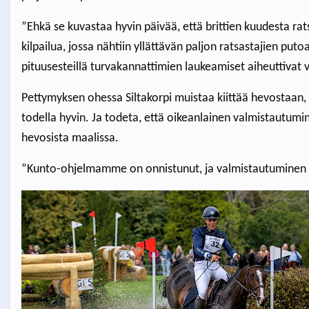
”Ehkä se kuvastaa hyvin päivää, että brittien kuudesta rats
kilpailua, jossa nähtiin yllättävän paljon ratsastajien put
pituusesteillä turvakannattimien laukeamiset aiheuttivat v
Pettymyksen ohessa Siltakorpi muistaa kiittää hevostaan, k
todella hyvin. Ja todeta, että oikeanlainen valmistautumin
hevosista maalissa.
”Kunto-ohjelmamme on onnistunut, ja valmistautuminen 