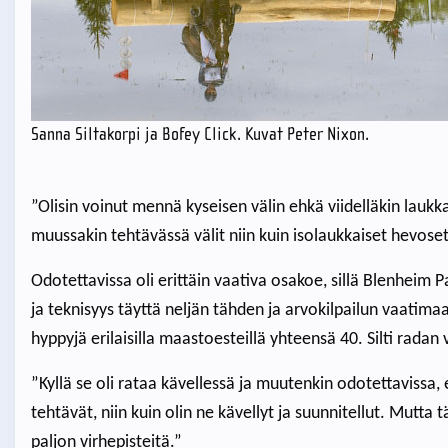
Sanna Siltakorpi ja Bofey Click. Kuvat Peter Nixon.
”Olisin voinut mennä kyseisen välin ehkä viidelläkin laukk
muussakin tehtävässä välit niin kuin isolaukkaiset hevoset
Odotettavissa oli erittäin vaativa osakoe, sillä Blenheim 
ja teknisyys täyttä neljän tähden ja arvokilpailun vaatima
hyppyjä erilaisilla maastoesteillä yhteensä 40. Silti radan v
”Kyllä se oli rataa kävellessä ja muutenkin odotettavissa,
tehtävät, niin kuin olin ne kävellyt ja suunnitellut. Mutta täs
paljon virhepisteitä.”