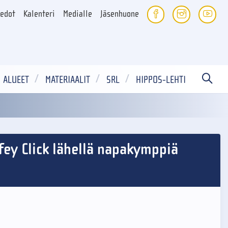
iedot
Kalenteri
Medialle
Jäsenhuone
ALUEET
MATERIAALIT
SRL
HIPPOS-LEHTI
ofey Click lähellä napakymppiä