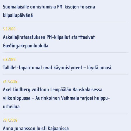
Suomalaisille onnistumisia PM-kisojen toisena
kilpailupäivänä
5.8.2026
Askellajiratsastuksen PM-kilpailut starttasivat
Gæðingakeppniluokilla
3.8.2026
Tallille!-tapahtumat ovat käynnistyneet – löydä omasi
31.7.2026
Axel Lindberg voittoon Lempäälän Ranskalaisessa
viikonlopussa – Aurinkoinen Vaihmala tarjosi huippu-
urheilua
29.7.2026
Anna Johansson loisti Kajaanissa