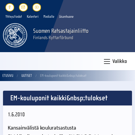
Yhteystiedot
Kalenteri
Medialle
Jäsenhuone
Suomen Ratsastajainliitto
Finlands Ryttarförbund
Valikko
ETUSIVU
UUTISET
EM-kouluponit kaikki&nbsp;tulokset
EM-kouluponit kaikki&nbsp;tulokset
1.6.2010
Kansainvälistä kouluratsastusta