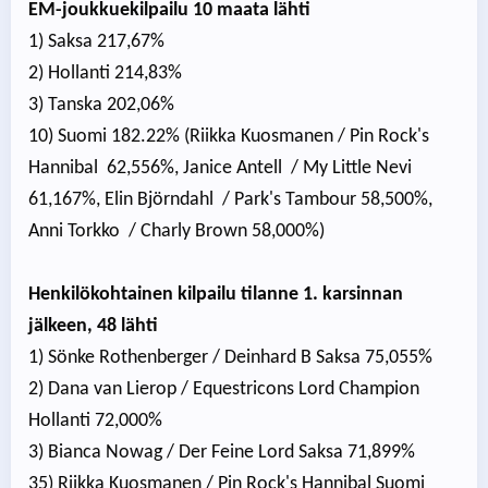
EM-joukkuekilpailu 10 maata lähti
1) Saksa 217,67%
2) Hollanti 214,83%
3) Tanska 202,06%
10) Suomi 182.22% (Riikka Kuosmanen / Pin Rock's
Hannibal 62,556%, Janice Antell / My Little Nevi
61,167%, Elin Björndahl / Park's Tambour 58,500%,
Anni Torkko / Charly Brown 58,000%)
Henkilökohtainen kilpailu tilanne 1. karsinnan
jälkeen, 48 lähti
1) Sönke Rothenberger / Deinhard B Saksa 75,055%
2) Dana van Lierop / Equestricons Lord Champion
Hollanti 72,000%
3) Bianca Nowag / Der Feine Lord Saksa 71,899%
35) Riikka Kuosmanen / Pin Rock's Hannibal Suomi