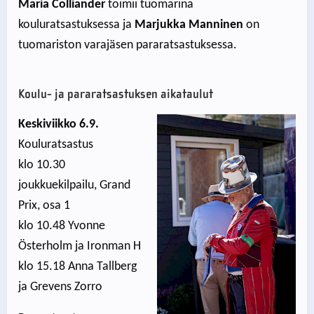
Maria Colliander
toimii tuomarina
kouluratsastuksessa ja
Marjukka Manninen
on
tuomariston varajäsen pararatsastuksessa.
Koulu- ja pararatsastuksen aikataulut
Keskiviikko 6.9.
Kouluratsastus
klo 10.30
joukkuekilpailu, Grand
Prix, osa 1
klo 10.48 Yvonne
Österholm ja Ironman H
klo 15.18 Anna Tallberg
ja Grevens Zorro