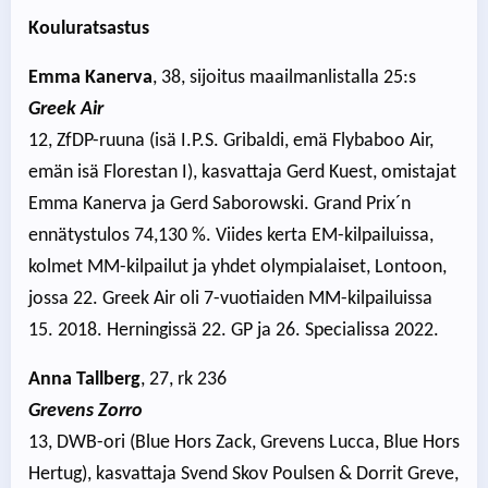
Kouluratsastus
Emma Kanerva
, 38, sijoitus maailmanlistalla 25:s
Greek Air
12, ZfDP-ruuna (isä I.P.S. Gribaldi, emä Flybaboo Air,
emän isä Florestan I), kasvattaja Gerd Kuest, omistajat
Emma Kanerva ja Gerd Saborowski. Grand Prix´n
ennätystulos 74,130 %. Viides kerta EM-kilpailuissa,
kolmet MM-kilpailut ja yhdet olympialaiset, Lontoon,
jossa 22. Greek Air oli 7-vuotiaiden MM-kilpailuissa
15. 2018. Herningissä 22. GP ja 26. Specialissa 2022.
Anna Tallberg
, 27, rk 236
Grevens Zorro
13, DWB-ori (Blue Hors Zack, Grevens Lucca, Blue Hors
Hertug), kasvattaja Svend Skov Poulsen & Dorrit Greve,