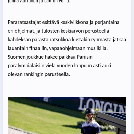
Jonna Aaltonen ja Laxton For U.
Pararatsastajat esittävä keskiviikkona ja perjantaina
eri ohjelmat, ja tulosten keskiarvon perusteella
kahdeksan parasta ratsukkoa kustakin ryhmästä jatkaa
lauantain finaaliin, vapaaohjelmaan musiikilla.
Suomen joukkue hakee paikkaa Pariisin
paralympialaisiin vielä vuoden loppuun asti auki
olevan rankingin perusteella.