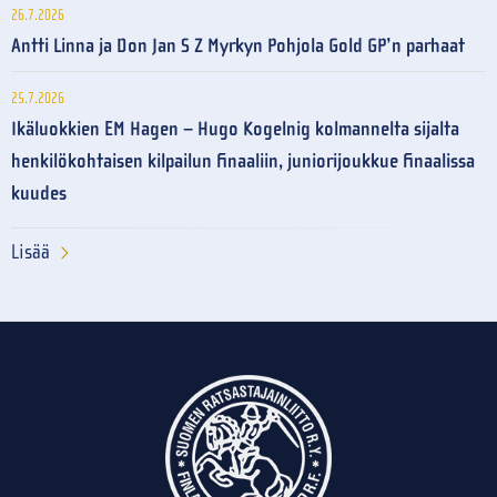
26.7.2026
Antti Linna ja Don Jan S Z Myrkyn Pohjola Gold GP’n parhaat
25.7.2026
Ikäluokkien EM Hagen – Hugo Kogelnig kolmannelta sijalta
henkilökohtaisen kilpailun finaaliin, juniorijoukkue finaalissa
kuudes
Lisää