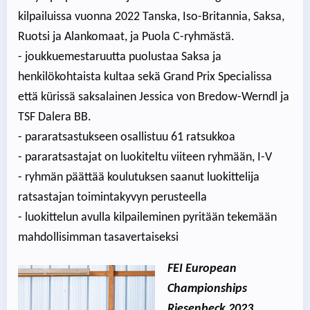
kilpailuissa vuonna 2022 Tanska, Iso-Britannia, Saksa,
Ruotsi ja Alankomaat, ja Puola C-ryhmästä.
- joukkuemestaruutta puolustaa Saksa ja
henkilökohtaista kultaa sekä Grand Prix Specialissa
että kürissä saksalainen Jessica von Bredow-Werndl ja
TSF Dalera BB.
- pararatsastukseen osallistuu 61 ratsukkoa
- pararatsastajat on luokiteltu viiteen ryhmään, I-V
- ryhmän päättää koulutuksen saanut luokittelija
ratsastajan toimintakyvyn perusteella
- luokittelun avulla kilpaileminen pyritään tekemään
mahdollisimman tasavertaiseksi
FEI European
Championships
Riesenbeck 2023