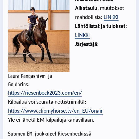
Aikataulu
, muutokset
mahdollisia:
LINKKI
Lähtölistat ja tulokset:
LINKKI
Järjestäjä
:
Laura Kangasniemi ja
Goldprins.
https://riesenbeck2023.com/en/
Kilpailua voi seurata nettistriimiltä:
https://www.clipmyhorse.tv/en_EU/onair
Yle ei lähetä EM-kilpailuja kanavillaan.
Suomen EM-joukkueet Riesenbeckissä