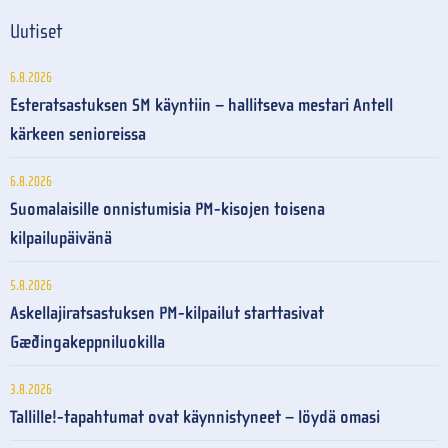
Uutiset
6.8.2026
Esteratsastuksen SM käyntiin – hallitseva mestari Antell
kärkeen senioreissa
6.8.2026
Suomalaisille onnistumisia PM-kisojen toisena
kilpailupäivänä
5.8.2026
Askellajiratsastuksen PM-kilpailut starttasivat
Gæðingakeppniluokilla
3.8.2026
Tallille!-tapahtumat ovat käynnistyneet – löydä omasi