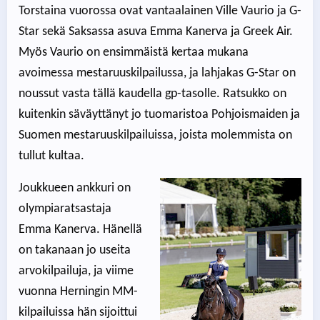
Torstaina vuorossa ovat vantaalainen Ville Vaurio ja G-
Star sekä Saksassa asuva Emma Kanerva ja Greek Air.
Myös Vaurio on ensimmäistä kertaa mukana
avoimessa mestaruuskilpailussa, ja lahjakas G-Star on
noussut vasta tällä kaudella gp-tasolle. Ratsukko on
kuitenkin säväyttänyt jo tuomaristoa Pohjoismaiden ja
Suomen mestaruuskilpailuissa, joista molemmista on
tullut kultaa.
Joukkueen ankkuri on
olympiaratsastaja
Emma Kanerva. Hänellä
on takanaan jo useita
arvokilpailuja, ja viime
vuonna Herningin MM-
kilpailuissa hän sijoittui