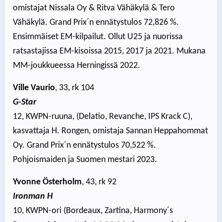
omistajat Nissala Oy & Ritva Vähäkylä & Tero
Vähäkylä. Grand Prix´n ennätystulos 72,826 %.
Ensimmäiset EM-kilpailut. Ollut U25 ja nuorissa
ratsastajissa EM-kisoissa 2015, 2017 ja 2021. Mukana
MM-joukkueessa Herningissä 2022.
Ville Vaurio
, 33, rk 104
G-Star
12, KWPN-ruuna, (Delatio, Revanche, IPS Krack C),
kasvattaja H. Rongen, omistaja Sannan Heppahommat
Oy. Grand Prix´n ennätystulos 70,522 %.
Pohjoismaiden ja Suomen mestari 2023.
Yvonne Österholm
, 43, rk 92
Ironman H
10, KWPN-ori (Bordeaux, Zartina, Harmony´s