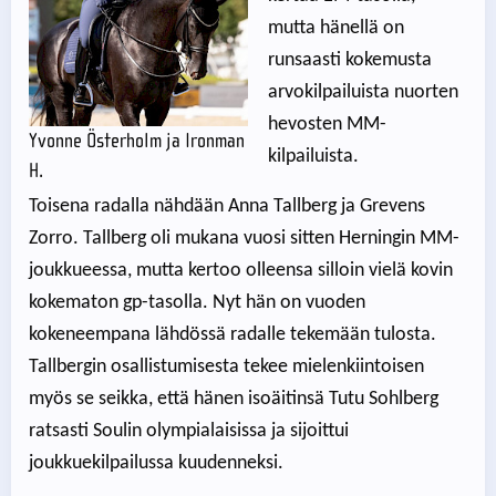
mutta hänellä on
runsaasti kokemusta
arvokilpailuista nuorten
hevosten MM-
Yvonne Österholm ja Ironman
kilpailuista.
H.
Toisena radalla nähdään Anna Tallberg ja Grevens
Zorro. Tallberg oli mukana vuosi sitten Herningin MM-
joukkueessa, mutta kertoo olleensa silloin vielä kovin
kokematon gp-tasolla. Nyt hän on vuoden
kokeneempana lähdössä radalle tekemään tulosta.
Tallbergin osallistumisesta tekee mielenkiintoisen
myös se seikka, että hänen isoäitinsä Tutu Sohlberg
ratsasti Soulin olympialaisissa ja sijoittui
joukkuekilpailussa kuudenneksi.