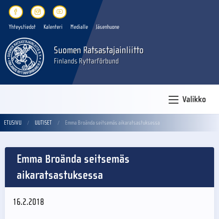
Yhteystiedot
Kalenteri
Medialle
Jäsenhuone
Suomen Ratsastajainliitto
Finlands Ryttarförbund
Valikko
ETUSIVU
UUTISET
Emma Broända seitsemäs aikaratsastuksessa
Emma Broända seitsemäs
aikaratsastuksessa
16.2.2018