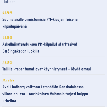
Uutiset
6.8.2026
Suomalaisille onnistumisia PM-kisojen toisena
kilpailupäivänä
5.8.2026
Askellajiratsastuksen PM-kilpailut starttasivat
Gæðingakeppniluokilla
3.8.2026
Tallille!-tapahtumat ovat käynnistyneet – löydä omasi
31.7.2026
Axel Lindberg voittoon Lempäälän Ranskalaisessa
viikonlopussa – Aurinkoinen Vaihmala tarjosi huippu-
urheilua