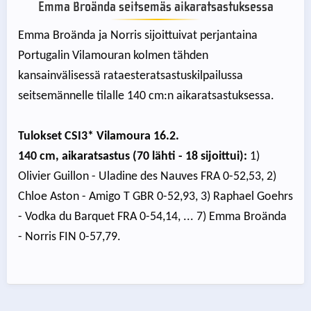
Emma Broända seitsemäs aikaratsastuksessa
Emma Broända ja Norris sijoittuivat perjantaina
Portugalin Vilamouran kolmen tähden
kansainvälisessä rataesteratsastuskilpailussa
seitsemännelle tilalle 140 cm:n aikaratsastuksessa.
Tulokset CSI3* Vilamoura 16.2.
140 cm, aikaratsastus (70 lähti - 18 sijoittui):
1)
Olivier Guillon - Uladine des Nauves FRA 0-52,53, 2)
Chloe Aston - Amigo T GBR 0-52,93, 3) Raphael Goehrs
- Vodka du Barquet FRA 0-54,14, ... 7) Emma Broända
- Norris FIN 0-57,79.