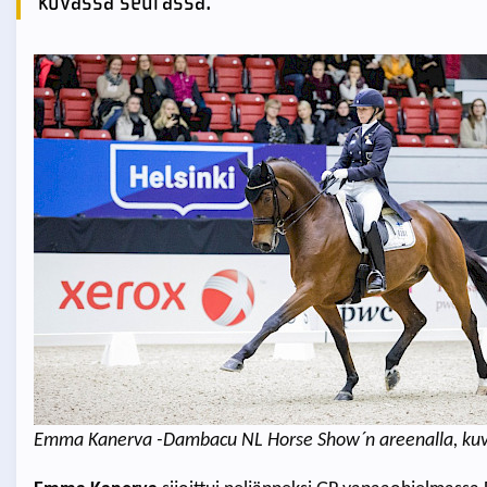
kovassa seurassa.
Emma Kanerva -Dambacu NL Horse Show´n areenalla, ku