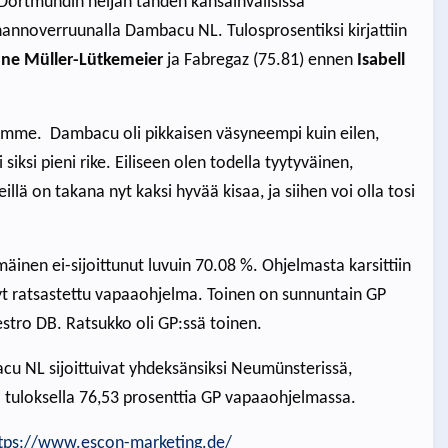
 Dortmundin neljän tähden kansainvälisissä
a hannoverruunalla Dambacu NL. Tulosprosentiksi kirjattiin
nne Müller-Lütkemeier
ja Fabregaz (75.81) ennen
Isabell
ratamme. Dambacu oli pikkaisen väsyneempi kuin eilen,
siksi pieni rike. Eiliseen olen todella tyytyväinen,
ä on takana nyt kaksi hyvää kisaa, ja siihen voi olla tosi
äinen ei-sijoittunut luvuin 70.08 %. Ohjelmasta karsittiin
nyt ratsastettu vapaaohjelma. Toinen on sunnuntain GP
stro DB. Ratsukko oli GP:ssä toinen.
acu NL sijoittuivat yhdeksänsiksi Neumünsterissä,
 tuloksella 76,53 prosenttia GP vapaaohjelmassa.
tps://www.escon-marketing.de/