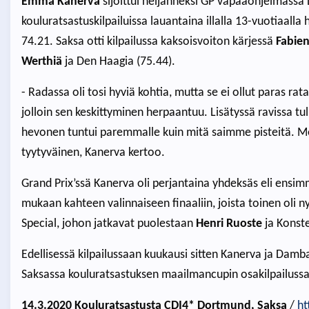
Emma Kanerva
sijoittui neljänneksi GP vapaaohjelmassa
kouluratsastuskilpailuissa lauantaina illalla 13-vuotiaall
74.21. Saksa otti kilpailussa kaksoisvoiton kärjessä
Fabie
Werthiä
ja Den Haagia (75.44).
- Radassa oli tosi hyviä kohtia, mutta se ei ollut paras 
jolloin sen keskittyminen herpaantuu. Lisätyssä ravissa tuli 
hevonen tuntui paremmalle kuin mitä saimme pisteitä. Meill
tyytyväinen, Kanerva kertoo.
Grand Prix’ssä Kanerva oli perjantaina yhdeksäs eli ensimm
mukaan kahteen valinnaiseen finaaliin, joista toinen oli 
Special, johon jatkavat puolestaan
Henri Ruoste
ja Konste
Edellisessä kilpailussaan kuukausi sitten Kanerva ja Damb
Saksassa kouluratsastuksen maailmancupin osakilpailussa
14.3.2020 Kouluratsastusta CDI4* Dortmund, Saksa
/
ht