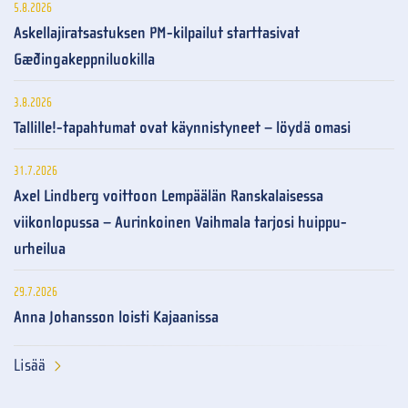
5.8.2026
Askellajiratsastuksen PM-kilpailut starttasivat
Gæðingakeppniluokilla
3.8.2026
Tallille!-tapahtumat ovat käynnistyneet – löydä omasi
31.7.2026
Axel Lindberg voittoon Lempäälän Ranskalaisessa
viikonlopussa – Aurinkoinen Vaihmala tarjosi huippu-
urheilua
29.7.2026
Anna Johansson loisti Kajaanissa
Lisää