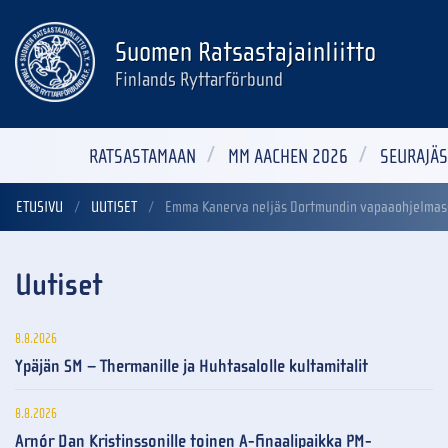
Suomen Ratsastajainliitto
Finlands Ryttarförbund
RATSASTAMAAN
MM AACHEN 2026
SEURAJÄS
ETUSIVU
UUTISET
Emma Kanerva neljäs Dortmundin vapaaohjelmas
Uutiset
8.8.2026
Ypäjän SM – Thermanille ja Huhtasalolle kultamitalit
8.8.2026
Arnór Dan Kristinssonille toinen A-finaalipaikka PM-