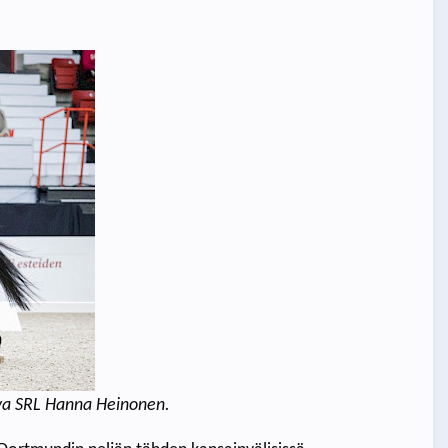
va SRL Hanna Heinonen.