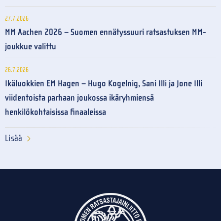
27.7.2026
MM Aachen 2026 – Suomen ennätyssuuri ratsastuksen MM-
joukkue valittu
26.7.2026
Ikäluokkien EM Hagen – Hugo Kogelnig, Sani Illi ja Jone Illi
viidentoista parhaan joukossa ikäryhmiensä
henkilökohtaisissa finaaleissa
Lisää