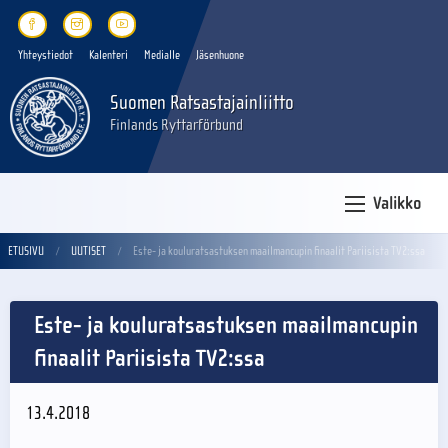
Yhteystiedot
Kalenteri
Medialle
Jäsenhuone
Suomen Ratsastajainliitto
Finlands Ryttarförbund
Valikko
ETUSIVU
UUTISET
Este- ja kouluratsastuksen maailmancupin finaalit Pariisista TV2:ssa
Este- ja kouluratsastuksen maailmancupin
finaalit Pariisista TV2:ssa
13.4.2018