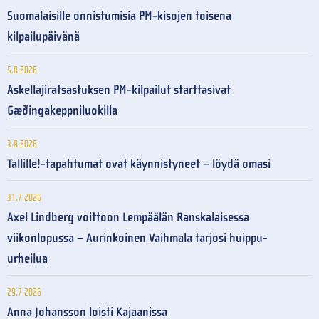
Suomalaisille onnistumisia PM-kisojen toisena
kilpailupäivänä
5.8.2026
Askellajiratsastuksen PM-kilpailut starttasivat
Gæðingakeppniluokilla
3.8.2026
Tallille!-tapahtumat ovat käynnistyneet – löydä omasi
31.7.2026
Axel Lindberg voittoon Lempäälän Ranskalaisessa
viikonlopussa – Aurinkoinen Vaihmala tarjosi huippu-
urheilua
29.7.2026
Anna Johansson loisti Kajaanissa