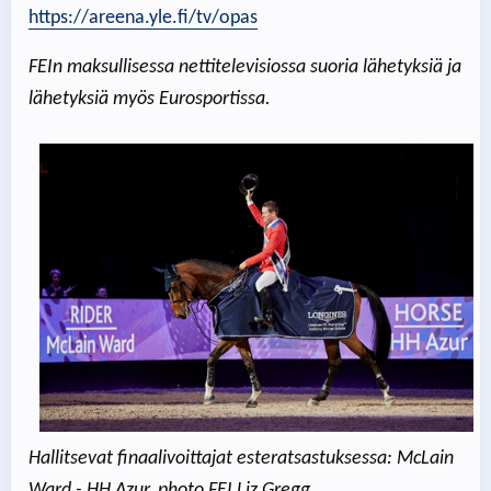
https://areena.yle.fi/tv/opas
FEIn maksullisessa nettitelevisiossa suoria lähetyksiä ja
lähetyksiä myös Eurosportissa.
Hallitsevat finaalivoittajat esteratsastuksessa:
McLain
Ward - HH Azur, photo FEI Liz Gregg