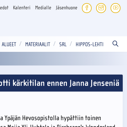
iedot
Kalenteri
Medialle
Jäsenhuone
ALUEET
MATERIAALIT
SRL
HIPPOS-LEHTI
otti kärkitilan ennen Janna Jenseniä
 Ypäjän Hevosopistolla hypättiin toinen