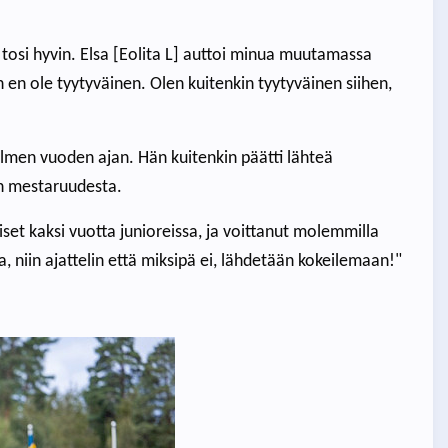
osi hyvin. Elsa [Eolita L] auttoi minua muutamassa
n en ole tyytyväinen. Olen kuitenkin tyytyväinen siihen,
ä kolmen vuoden ajan. Hän kuitenkin päätti lähteä
n mestaruudesta.
t kaksi vuotta junioreissa, ja voittanut molemmilla
, niin ajattelin että miksipä ei, lähdetään kokeilemaan!"