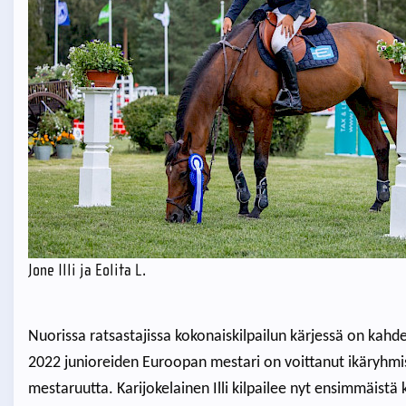
Jone Illi ja Eolita L.
Nuorissa ratsastajissa kokonaiskilpailun kärjessä on kahde
2022 junioreiden Euroopan mestari on voittanut ikäryhmiss
mestaruutta. Karijokelainen Illi kilpailee nyt ensimmäistä