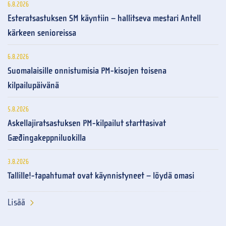
6.8.2026
Esteratsastuksen SM käyntiin – hallitseva mestari Antell
kärkeen senioreissa
6.8.2026
Suomalaisille onnistumisia PM-kisojen toisena
kilpailupäivänä
5.8.2026
Askellajiratsastuksen PM-kilpailut starttasivat
Gæðingakeppniluokilla
3.8.2026
Tallille!-tapahtumat ovat käynnistyneet – löydä omasi
Lisää