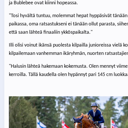
ja Bublebee ovat kiinni hopeassa.
"Tosi hyvältä tuntuu, molemmat hepat hyppäsivät tänään t
paikassa, oma ratsastukseni ei tänään ollut parasta, siihe
että saan lähteä finaaliin ykköspaikalta."
Illi olisi voinut ikänsä puolesta kilpailla junioreissa viel
kilpailemaan vanhemman ikäryhmän, nuorten ratsastajie
"Halusin lähteä hakemaan kokemusta. Olen mennyt viimeise
kerroilla. Tällä kaudella olen hypännyt pari 145 cm luokkaa