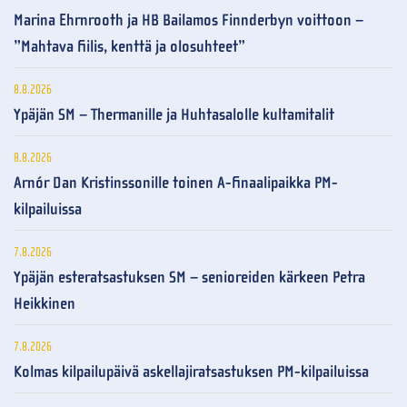
Marina Ehrnrooth ja HB Bailamos Finnderbyn voittoon –
”Mahtava fiilis, kenttä ja olosuhteet”
8.8.2026
Ypäjän SM – Thermanille ja Huhtasalolle kultamitalit
8.8.2026
Arnór Dan Kristinssonille toinen A-finaalipaikka PM-
kilpailuissa
7.8.2026
Ypäjän esteratsastuksen SM – senioreiden kärkeen Petra
Heikkinen
7.8.2026
Kolmas kilpailupäivä askellajiratsastuksen PM-kilpailuissa