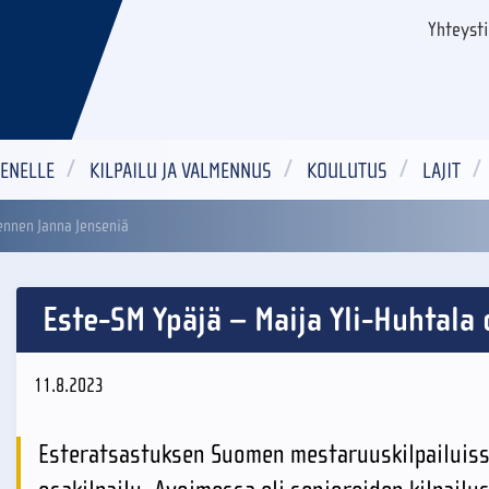
Yhteyst
ENELLE
KILPAILU JA VALMENNUS
KOULUTUS
LAJIT
 ennen Janna Jenseniä
Este-SM Ypäjä – Maija Yli-Huhtala 
11.8.2023
Esteratsastuksen Suomen mestaruuskilpailuissa