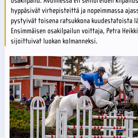
osakilpailu. Avoimessa eli senioreiden kilpailu
hyppäsivät virhepisteittä ja nopeimmassa ajas
pystyivät toisena ratsukkona kuudestatoista l
Ensimmäisen osakilpailun voittaja, Petra Heikk
sijoittuivat luokan kolmanneksi.