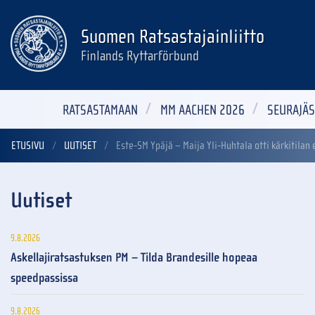
Suomen Ratsastajainliitto
Finlands Ryttarförbund
RATSASTAMAAN
MM AACHEN 2026
SEURAJÄS
ETUSIVU
UUTISET
Este-SM Ypäjä – Maija Yli-Huhtala otti kärkitilan
Uutiset
9.8.2026
Askellajiratsastuksen PM – Tilda Brandesille hopeaa
speedpassissa
9.8.2026