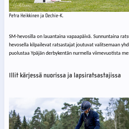
Petra Heikkinen ja Oechie-K.
SM-hevosilla on lauantaina vapaapäivä. Sunnuntaina rats
hevosella kilpailevat ratsastajat joutuvat valitsemaan y
puolustaa Ypäjän derbykentän nurmella viimevuotista me
Illit kärjessä nuorissa ja lapsiratsastajissa