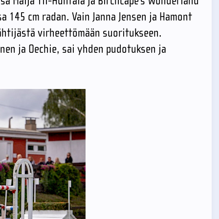
ssa Maija Yli-Huhtala ja Birchcape's Wonderland
sa 145 cm radan. Vain Janna Jensen ja Hamont
ähtijästä virheettömään suoritukseen.
inen ja Oechie, sai yhden pudotuksen ja