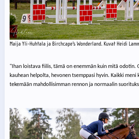
Maija Yli-Huhtala ja Birchcape's Wonderland. Kuvat Heidi Lamm
"Ihan loistava fiilis, tämä on enemmän kuin mitä odotin. O
kauhean helpolta, hevonen tsemppasi hyvin. Kaikki meni 
tekemään mahdollisimman rennon ja normaalin suorituksen,