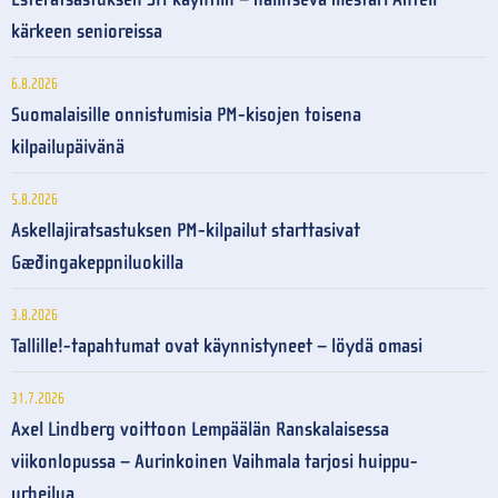
kärkeen senioreissa
6.8.2026
Suomalaisille onnistumisia PM-kisojen toisena
kilpailupäivänä
5.8.2026
Askellajiratsastuksen PM-kilpailut starttasivat
Gæðingakeppniluokilla
3.8.2026
Tallille!-tapahtumat ovat käynnistyneet – löydä omasi
31.7.2026
Axel Lindberg voittoon Lempäälän Ranskalaisessa
viikonlopussa – Aurinkoinen Vaihmala tarjosi huippu-
urheilua