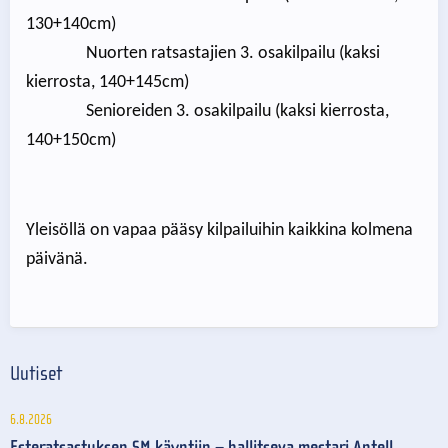
130+140cm)
Nuorten ratsastajien 3. osakilpailu (kaksi
kierrosta, 140+145cm)
Senioreiden 3. osakilpailu (kaksi kierrosta,
140+150cm)
Yleisöllä on vapaa pääsy kilpailuihin kaikkina kolmena
päivänä.
Uutiset
6.8.2026
Esteratsastuksen SM käyntiin – hallitseva mestari Antell