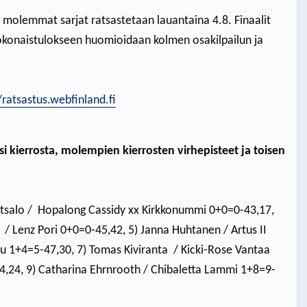
a molemmat sarjat ratsastetaan lauantaina 4.8. Finaalit
kokonaistulokseen huomioidaan kolmen osakilpailun ja
/ratsastus.webfinland.fi
 kierrosta, molempien kierrosten virhepisteet ja toisen
Ruutsalo / Hopalong Cassidy xx Kirkkonummi 0+0=0-43,17,
 / Lenz Pori 0+0=0-45,42, 5) Janna Huhtanen / Artus II
uu 1+4=5-47,30, 7) Tomas Kiviranta / Kicki-Rose Vantaa
4,24, 9) Catharina Ehrnrooth / Chibaletta Lammi 1+8=9-