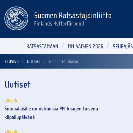
Suomen Ratsastajainliitto
Finlands Ryttarförbund
RATSASTAMAAN
MM AACHEN 2026
SEURAJÄS
ETUSIVU
UUTISET
GP nuoret, Hanko
Uutiset
6.8.2026
Suomalaisille onnistumisia PM-kisojen toisena
kilpailupäivänä
5.8.2026