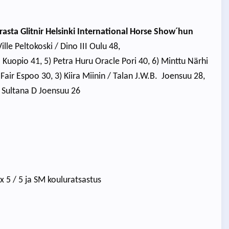
rasta Glitnir Helsinki International Horse Show´hun
le Peltokoski / Dino III Oulu 48,
a Kuopio 41, 5) Petra Huru Oracle Pori 40, 6) Minttu Närhi
air Espoo 30, 3) Kiira Miinin / Talan J.W.B. Joensuu 28,
/ Sultana D Joensuu 26
x 5 / 5 ja SM kouluratsastus