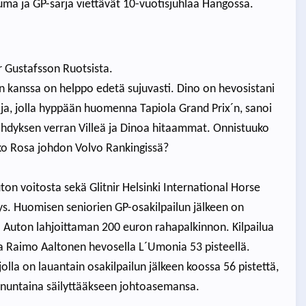
ma ja GP-sarja viettävät 10-vuotisjuhlaa Hangossa.
r Gustafsson Ruotsista.
Sen kanssa on helppo edetä sujuvasti. Dino on hevosistani
ja, jolla hyppään huomenna Tapiola Grand Prix´n, sanoi
ähdyksen verran Villeä ja Dinoa hitaammat. Onnistuuko
o Rosa johdon Volvo Rankingissä?
on voitosta sekä Glitnir Helsinki International Horse
s. Huomisen seniorien GP-osakilpailun jälkeen on
o Auton lahjoittaman 200 euron rahapalkinnon. Kilpailua
a Raimo Aaltonen hevosella L´Umonia 53 pisteellä.
lla on lauantain osakilpailun jälkeen koossa 56 pistettä,
unnuntaina säilyttääkseen johtoasemansa.