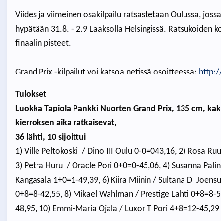
Viides ja viimeinen osakilpailu ratsastetaan Oulussa, joss
hypätään 31.8. - 2.9 Laaksolla Helsingissä. Ratsukoiden 
finaalin pisteet.
Grand Prix -kilpailut voi katsoa netissä osoitteessa:
http:/
Tulokset
Luokka Tapiola Pankki Nuorten Grand Prix, 135 cm, kaksi
kierroksen aika ratkaisevat,
36 lähti, 10 sijoittui
1) Ville Peltokoski / Dino III Oulu 0-0=043,16, 2) Rosa 
3) Petra Huru / Oracle Pori 0+0=0-45,06, 4) Susanna Palin
Kangasala 1+0=1-49,39, 6) Kiira Miinin / Sultana D Joens
0+8=8-42,55, 8) Mikael Wahlman / Prestige Lahti 0+8=8-5
48,95, 10) Emmi-Maria Ojala / Luxor T Pori 4+8=12-45,29