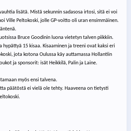
vauhtia lisätä. Mistä sekunnin sadasosa irtosi, sitä ei voi
 Ville Peltokoski, jolle GP-voitto oli uran ensimmäinen.
mäntenä.
otsissa Bruce Goodinin luona vietetyn talven piikkiin.
hypättyä 15 kisaa. Kisaaminen ja treeni ovat kaksi eri
tokoski, jota kotona Oulussa käy auttamassa Hollantiin
kot ja sponsorit: isät Heikkilä, Palin ja Laine.
stamaan myös ensi talvena.
tta päätöstä ei vielä ole tehty. Haaveena on tietysti
eltokoski.