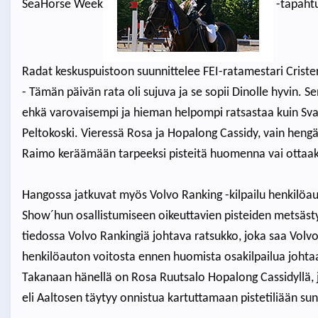
SeaHorse Week
-tapahtu
Radat keskuspuistoon suunnittelee FEI-ratamestari Criste
- Tämän päivän rata oli sujuva ja se sopii Dinolle hyvin. 
ehkä varovaisempi ja hieman helpompi ratsastaa kuin Sva
Peltokoski. Vieressä Rosa ja Hopalong Cassidy, vain heng
Raimo keräämään tarpeeksi pisteitä huomenna vai ottaak
Hangossa jatkuvat myös Volvo Ranking -kilpailu henkilöaut
Show´hun osallistumiseen oikeuttavien pisteiden metsästy
tiedossa Volvo Rankingiä johtava ratsukko, joka saa Volv
henkilöauton voitosta ennen huomista osakilpailua johta
Takanaan hänellä on Rosa Ruutsalo Hopalong Cassidyllä, jo
eli Aaltosen täytyy onnistua kartuttamaan pistetiliään s