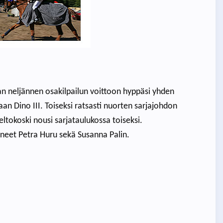
an neljännen osakilpailun voittoon hyppäsi yhden
an Dino III. Toiseksi ratsasti nuorten sarjajohdon
eltokoski nousi sarjataulukossa toiseksi.
nneet Petra Huru sekä Susanna Palin.