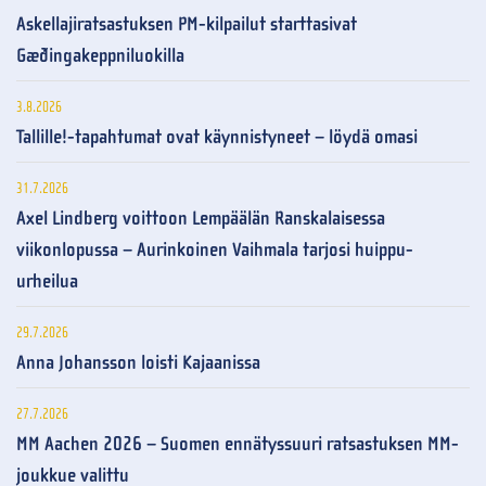
Askellajiratsastuksen PM-kilpailut starttasivat
Gæðingakeppniluokilla
3.8.2026
Tallille!-tapahtumat ovat käynnistyneet – löydä omasi
31.7.2026
Axel Lindberg voittoon Lempäälän Ranskalaisessa
viikonlopussa – Aurinkoinen Vaihmala tarjosi huippu-
urheilua
29.7.2026
Anna Johansson loisti Kajaanissa
27.7.2026
MM Aachen 2026 – Suomen ennätyssuuri ratsastuksen MM-
joukkue valittu