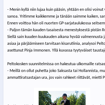
- Menin kyllä niin lujaa kuin pääsin, yhtään en olisi voinut 
sanoa. Yritimme kaikkemme ja tänään saimme kaiken, sanoi
Ennen voittoa hän oli nuorten GP-sarjataulukossa seitse
- Paljon tämän kauden tasaisesta menestyksestä pistän Ru
Siellä sain kuuden kuukauden aikana hyvää valmennusta ja 
asiaa ja pärjäämiseen tarvitaan kisarutiinia, analysoi Pel
asettunut Pinja Immonen. Yllä kuvassa tyytyväiset taustajou
Peltokosken suunnitelmissa on hakeutua ulkomaille ratsa
- Meillä on ollut puhetta joko Saksasta tai Hollannista, mu
ammattiratsastajan ura, jos vain rahkeet riittävät, mietti P