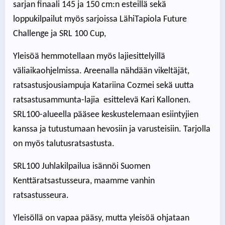
sarjan finaali 145 ja 150 cm:n esteillä sekä
loppukilpailut myös sarjoissa LähiTapiola Future
Challenge ja SRL 100 Cup,
Yleisöä hemmotellaan myös lajiesittelyillä
väliaikaohjelmissa. Areenalla nähdään vikeltäjät,
ratsastusjousiampuja Katariina Cozmei sekä uutta
ratsastusammunta-lajia esittelevä Kari Kallonen.
SRL100-alueella pääsee keskustelemaan esiintyjien
kanssa ja tutustumaan hevosiin ja varusteisiin. Tarjolla
on myös talutusratsastusta.
SRL100 Juhlakilpailua isännöi Suomen
Kenttäratsastusseura, maamme vanhin
ratsastusseura.
Yleisöllä on vapaa pääsy, mutta yleisöä ohjataan