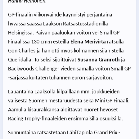
Hanna Heinonen.
GP-finaalin viikonvaihde käynnistyi perjantaina
hyvässä säässä Laakson Ratsastusstadionilla
Helsingissä. Päivän pääluokan voiton vei Small GP
Finaalissa 130 cm:n esteillä
Elena Merivirta
ratsulla
Gon Charles ja hän otti myös kolmannen sijan Stella
Queridalla. Toiseksi sijoittuivat
Susanna Granroth
ja
Backwoods Challenger vieden samalla voiton Small GP
-sarjassa kuitaten tuhannen euron sarjavoiton.
Lauantaina Laaksolla kilpaillaan mm. joukkueiden
välisestä Suomen mestaruudesta sekä Mini GP Finaali.
Aamulla kisaurakkansa aloittavat nuoret hevoset
Racing Trophy-finaaleiden ensimmäisillä osuuksilla.
Sunnuntaina ratsastetaan LähiTapiola Grand Prix -