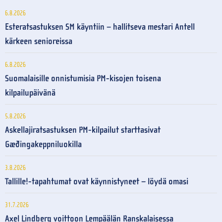
6.8.2026
Esteratsastuksen SM käyntiin – hallitseva mestari Antell
kärkeen senioreissa
6.8.2026
Suomalaisille onnistumisia PM-kisojen toisena
kilpailupäivänä
5.8.2026
Askellajiratsastuksen PM-kilpailut starttasivat
Gæðingakeppniluokilla
3.8.2026
Tallille!-tapahtumat ovat käynnistyneet – löydä omasi
31.7.2026
Axel Lindberg voittoon Lempäälän Ranskalaisessa