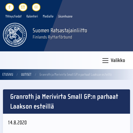
Yhteystiedot
Kalenteri
Medialle
Jäsenhuone
Suomen Ratsastajainliitto
Finlands Ryttarförbund
Valikko
ETUSIVU
UUTISET
Granroth ja Merivirta Small GP:n parhaat Laakson esteillä
Granroth ja Merivirta Small GP:n parhaat
Laakson esteillä
14.8.2020