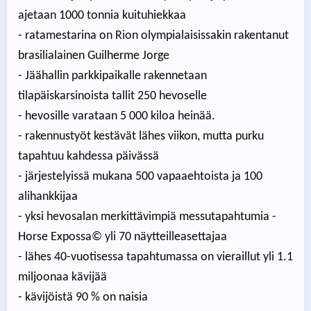
ajetaan 1000 tonnia kuituhiekkaa
- ratamestarina on Rion olympialaisissakin rakentanut
brasilialainen Guilherme Jorge
- Jäähallin parkkipaikalle rakennetaan
tilapäiskarsinoista tallit 250 hevoselle
- hevosille varataan 5 000 kiloa heinää.
- rakennustyöt kestävät lähes viikon, mutta purku
tapahtuu kahdessa päivässä
- järjestelyissä mukana 500 vapaaehtoista ja 100
alihankkijaa
- yksi hevosalan merkittävimpiä messutapahtumia -
Horse Expossa© yli 70 näytteilleasettajaa
- lähes 40-vuotisessa tapahtumassa on vieraillut yli 1.1
miljoonaa kävijää
- kävijöistä 90 % on naisia