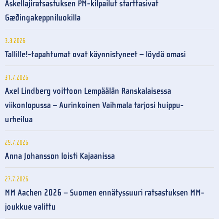
Askellajiratsastuksen PM-kilpailut starttasivat
Gæðingakeppniluokilla
3.8.2026
Tallille!-tapahtumat ovat käynnistyneet – löydä omasi
31.7.2026
Axel Lindberg voittoon Lempäälän Ranskalaisessa
viikonlopussa – Aurinkoinen Vaihmala tarjosi huippu-
urheilua
29.7.2026
Anna Johansson loisti Kajaanissa
27.7.2026
MM Aachen 2026 – Suomen ennätyssuuri ratsastuksen MM-
joukkue valittu