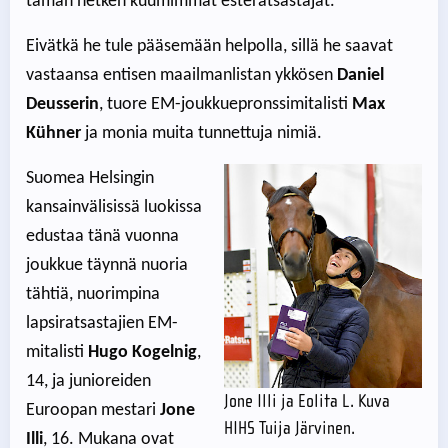
tämän hetken kuumimmat esteratsastajat.
Eivätkä he tule pääsemään helpolla, sillä he saavat
vastaansa entisen maailmanlistan ykkösen
Daniel
Deusserin
, tuore EM-joukkuepronssimitalisti
Max
Kühner
ja monia muita tunnettuja nimiä.
Suomea Helsingin
kansainvälisissä luokissa
edustaa tänä vuonna
joukkue täynnä nuoria
tähtiä, nuorimpina
lapsiratsastajien EM-
mitalisti
Hugo Kogelnig
,
14, ja junioreiden
Jone Illi ja Eolita L. Kuva
Euroopan mestari
Jone
HIHS Tuija Järvinen.
Illi
, 16. Mukana ovat