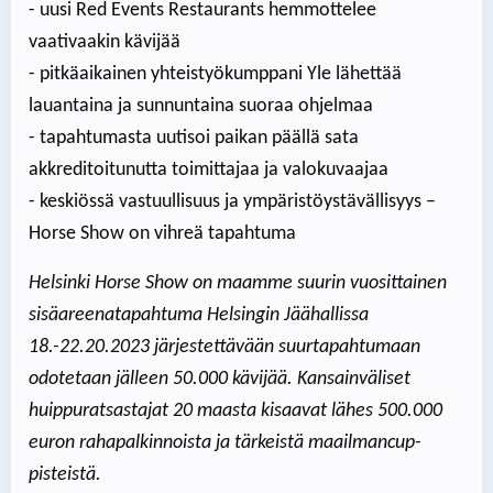
- uusi Red Events Restaurants hemmottelee
vaativaakin kävijää
- pitkäaikainen yhteistyökumppani Yle lähettää
lauantaina ja sunnuntaina suoraa ohjelmaa
- tapahtumasta uutisoi paikan päällä sata
akkreditoitunutta toimittajaa ja valokuvaajaa
- keskiössä vastuullisuus ja ympäristöystävällisyys –
Horse Show on vihreä tapahtuma
Helsinki Horse Show on maamme suurin vuosittainen
sisäareenatapahtuma Helsingin Jäähallissa
18.-22.20.2023 järjestettävään suurtapahtumaan
odotetaan jälleen 50.000 kävijää. Kansainväliset
huippuratsastajat 20 maasta kisaavat lähes 500.000
euron rahapalkinnoista ja tärkeistä maailmancup-
pisteistä.