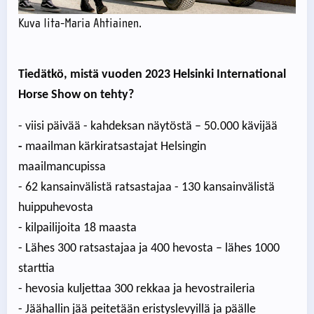
Kuva Iita-Maria Ahtiainen.
Tiedätkö, mistä vuoden 2023 Helsinki International
Horse Show on tehty?
- viisi päivää - kahdeksan näytöstä – 50.000 kävijää
-
maailman kärkiratsastajat Helsingin
maailmancupissa
- 62 kansainvälistä ratsastajaa - 130 kansainvälistä
huippuhevosta
- kilpailijoita 18 maasta
- Lähes 300 ratsastajaa ja 400 hevosta – lähes 1000
starttia
- hevosia kuljettaa 300 rekkaa ja hevostraileria
- Jäähallin jää peitetään eristyslevyillä ja päälle