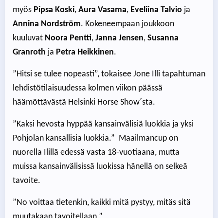
myös
Pipsa Koski
,
Aura Vasama
,
Eveliina Talvio
ja
Annina Nordström
. Kokeneempaan joukkoon
kuuluvat
Noora Pentti
,
Janna Jensen
,
Susanna
Granroth
ja
Petra Heikkinen
.
”Hitsi se tulee nopeasti”, tokaisee Jone Illi tapahtuman
lehdistötilaisuudessa kolmen viikon päässä
häämöttävästä Helsinki Horse Show´sta.
”Kaksi hevosta hyppää kansainvälisiä luokkia ja yksi
Pohjolan kansallisia luokkia.” Maailmancup on
nuorella Ilillä edessä vasta 18-vuotiaana, mutta
muissa kansainvälisissä luokissa hänellä on selkeä
tavoite.
”No voittaa tietenkin, kaikki mitä pystyy, mitäs sitä
muutakaan tavoitellaan.”