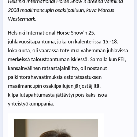
Helsinki International Horse Show'n areena valmiina
2008 maailmancupin osakilpailuun, kuva Marcus
Westermark.
Helsinki International Horse Show'n 25.
juhlavuositapahtuma, joka on kalenterissa 15.-18.
lokakuuta, oli vaarassa toteutua vähemmän juhlavissa
merkeissä taloustaantuman iskiessä. Samalla kun FEI,
kansainvälinen ratsastajainliitto, oli nostanut
palkintorahavaatimuksia esteratsastuksen
maailmancupin osakilpailujen järjestäjiltä,
kilpailutapahtumasta jättäytyi pois kaksi isoa
yhteistyökumppania.