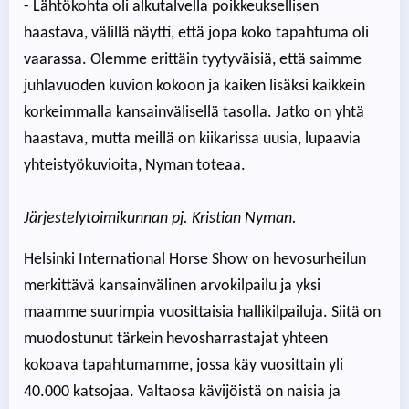
- Lähtökohta oli alkutalvella poikkeuksellisen
haastava, välillä näytti, että jopa koko tapahtuma oli
vaarassa. Olemme erittäin tyytyväisiä, että saimme
juhlavuoden kuvion kokoon ja kaiken lisäksi kaikkein
korkeimmalla kansainvälisellä tasolla. Jatko on yhtä
haastava, mutta meillä on kiikarissa uusia, lupaavia
yhteistyökuvioita, Nyman toteaa.
Järjestelytoimikunnan pj. Kristian Nyman.
Helsinki International Horse Show on hevosurheilun
merkittävä kansainvälinen arvokilpailu ja yksi
maamme suurimpia vuosittaisia hallikilpailuja. Siitä on
muodostunut tärkein hevosharrastajat yhteen
kokoava tapahtumamme, jossa käy vuosittain yli
40.000 katsojaa. Valtaosa kävijöistä on naisia ja