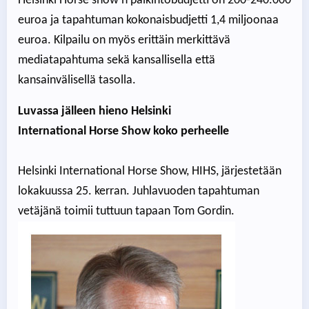
Helsinki Horse show'n palkintobudjetti on 200-240.000
euroa ja tapahtuman kokonaisbudjetti 1,4 miljoonaa
euroa. Kilpailu on myös erittäin merkittävä
mediatapahtuma sekä kansallisella että
kansainvälisellä tasolla.
Luvassa jälleen hieno Helsinki
International Horse Show koko perheelle
Helsinki International Horse Show, HIHS, järjestetään
lokakuussa 25. kerran. Juhlavuoden tapahtuman
vetäjänä toimii tuttuun tapaan Tom Gordin.