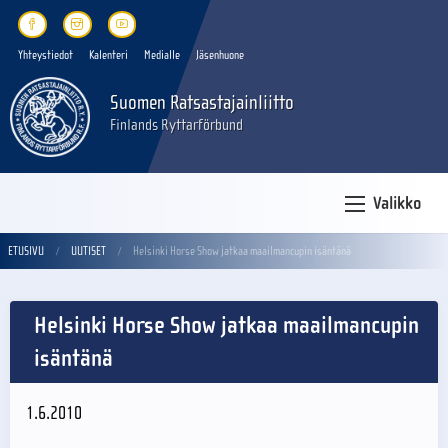
Yhteystiedot
Kalenteri
Medialle
Jäsenhuone
Suomen Ratsastajainliitto
Finlands Ryttarförbund
Valikko
ETUSIVU
UUTISET
Helsinki Horse Show jatkaa maailmancupin isäntänä
Helsinki Horse Show jatkaa maailmancupin
isäntänä
1.6.2010