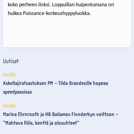
koko perheen iloksi. Loppuillan huipentumana on
huikea Puissance-korkeushyppyluokka.
Uutiset
9.8.2026
Askellajiratsastuksen PM – Tilda Brandesille hopeaa
speedpassissa
9.8.2026
Marina Ehrnrooth ja HB Bailamos Finnderbyn voittoon –
”Mahtava fiilis, kenttä ja olosuhteet”