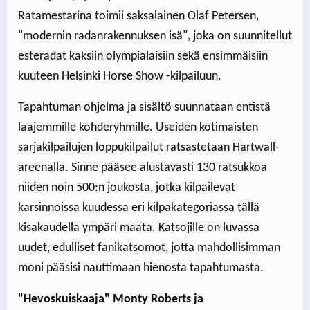
Ratamestarina toimii saksalainen Olaf Petersen,
"modernin radanrakennuksen isä", joka on suunnitellut
esteradat kaksiin olympialaisiin sekä ensimmäisiin
kuuteen Helsinki Horse Show -kilpailuun.
Tapahtuman ohjelma ja sisältö suunnataan entistä
laajemmille kohderyhmille. Useiden kotimaisten
sarjakilpailujen loppukilpailut ratsastetaan Hartwall-
areenalla. Sinne pääsee alustavasti 130 ratsukkoa
niiden noin 500:n joukosta, jotka kilpailevat
karsinnoissa kuudessa eri kilpakategoriassa tällä
kisakaudella ympäri maata. Katsojille on luvassa
uudet, edulliset fanikatsomot, jotta mahdollisimman
moni pääsisi nauttimaan hienosta tapahtumasta.
"Hevoskuiskaaja" Monty Roberts ja