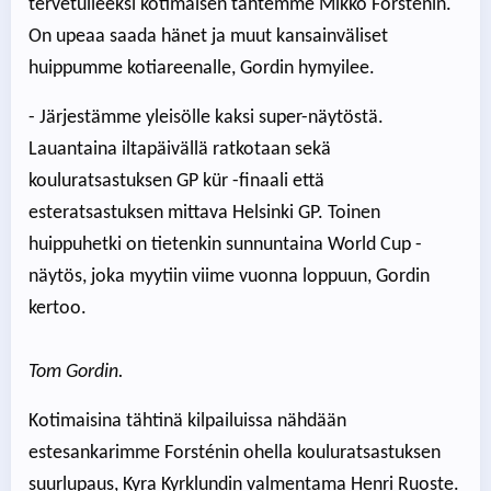
tervetulleeksi kotimaisen tähtemme Mikko Forsténin.
On upeaa saada hänet ja muut kansainväliset
huippumme kotiareenalle, Gordin hymyilee.
- Järjestämme yleisölle kaksi super-näytöstä.
Lauantaina iltapäivällä ratkotaan sekä
kouluratsastuksen GP kür -finaali että
esteratsastuksen mittava Helsinki GP. Toinen
huippuhetki on tietenkin sunnuntaina World Cup -
näytös, joka myytiin viime vuonna loppuun, Gordin
kertoo.
Tom Gordin.
Kotimaisina tähtinä kilpailuissa nähdään
estesankarimme Forsténin ohella kouluratsastuksen
suurlupaus, Kyra Kyrklundin valmentama Henri Ruoste.