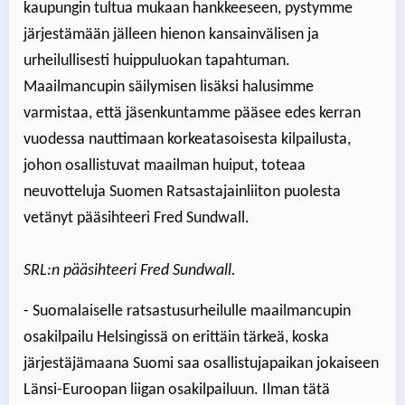
kaupungin tultua mukaan hankkeeseen, pystymme
järjestämään jälleen hienon kansainvälisen ja
urheilullisesti huippuluokan tapahtuman.
Maailmancupin säilymisen lisäksi halusimme
varmistaa, että jäsenkuntamme pääsee edes kerran
vuodessa nauttimaan korkeatasoisesta kilpailusta,
johon osallistuvat maailman huiput, toteaa
neuvotteluja Suomen Ratsastajainliiton puolesta
vetänyt pääsihteeri Fred Sundwall.
SRL:n pääsihteeri Fred Sundwall.
- Suomalaiselle ratsastusurheilulle maailmancupin
osakilpailu Helsingissä on erittäin tärkeä, koska
järjestäjämaana Suomi saa osallistujapaikan jokaiseen
Länsi-Euroopan liigan osakilpailuun. Ilman tätä