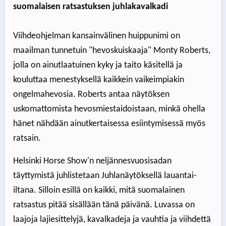
suomalaisen ratsastuksen juhlakavalkadi
Viihdeohjelman kansainvälinen huippunimi on
maailman tunnetuin "hevoskuiskaaja" Monty Roberts,
jolla on ainutlaatuinen kyky ja taito käsitellä ja
kouluttaa menestyksellä kaikkein vaikeimpiakin
ongelmahevosia. Roberts antaa näytöksen
uskomattomista hevosmiestaidoistaan, minkä ohella
hänet nähdään ainutkertaisessa esiintymisessä myös
ratsain.
Helsinki Horse Show'n neljännesvuosisadan
täyttymistä juhlistetaan Juhlanäytöksellä lauantai-
iltana. Silloin esillä on kaikki, mitä suomalainen
ratsastus pitää sisällään tänä päivänä. Luvassa on
laajoja lajiesittelyjä, kavalkadeja ja vauhtia ja viihdettä