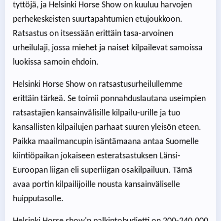
tyttöjä, ja Helsinki Horse Show on kuuluu harvojen
perhekeskeisten suurtapahtumien etujoukkoon.
Ratsastus on itsessään erittäin tasa-arvoinen
urheilulaji, jossa miehet ja naiset kilpailevat samoissa
luokissa samoin ehdoin.
Helsinki Horse Show on ratsastusurheilullemme
erittäin tärkeä. Se toimii ponnahduslautana useimpien
ratsastajien kansainvälisille kilpailu-urille ja tuo
kansallisten kilpailujen parhaat suuren yleisön eteen.
Paikka maailmancupin isäntämaana antaa Suomelle
kiintiöpaikan jokaiseen esteratsastuksen Länsi-
Euroopan liigan eli superliigan osakilpailuun. Tämä
avaa portin kilpailijoille nousta kansainväliselle
huipputasolle.