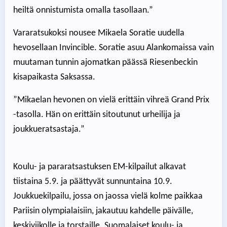
heiltä onnistumista omalla tasollaan.”
Vararatsukoksi nousee Mikaela Soratie uudella
hevosellaan Invincible. Soratie asuu Alankomaissa vain
muutaman tunnin ajomatkan päässä Riesenbeckin
kisapaikasta Saksassa.
”Mikaelan hevonen on vielä erittäin vihreä Grand Prix
-tasolla. Hän on erittäin sitoutunut urheilija ja
joukkueratsastaja.”
Koulu- ja pararatsastuksen EM-kilpailut alkavat
tiistaina 5.9. ja päättyvät sunnuntaina 10.9.
Joukkuekilpailu, jossa on jaossa vielä kolme paikkaa
Pariisin olympialaisiin, jakautuu kahdelle päivälle,
keskiviikolle ja torstaille. Suomalaiset koulu- ja