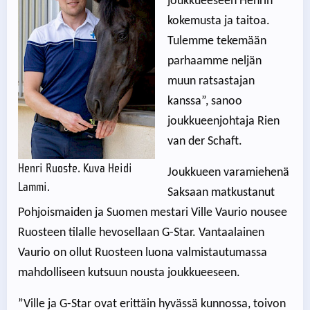
joukkueeseen Henrin
kokemusta ja taitoa.
Tulemme tekemään
parhaamme neljän
muun ratsastajan
kanssa”, sanoo
joukkueenjohtaja Rien
van der Schaft.
Henri Ruoste. Kuva Heidi
Joukkueen varamiehenä
Lammi.
Saksaan matkustanut
Pohjoismaiden ja Suomen mestari Ville Vaurio nousee
Ruosteen tilalle hevosellaan G-Star. Vantaalainen
Vaurio on ollut Ruosteen luona valmistautumassa
mahdolliseen kutsuun nousta joukkueeseen.
”Ville ja G-Star ovat erittäin hyvässä kunnossa, toivon