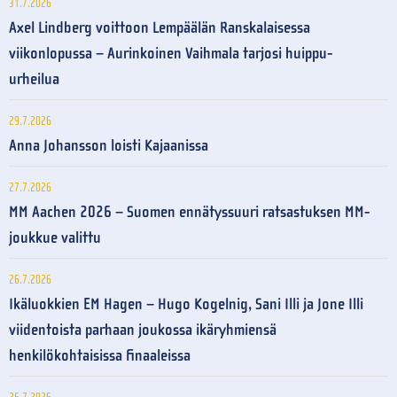
31.7.2026
Axel Lindberg voittoon Lempäälän Ranskalaisessa
viikonlopussa – Aurinkoinen Vaihmala tarjosi huippu-
urheilua
29.7.2026
Anna Johansson loisti Kajaanissa
27.7.2026
MM Aachen 2026 – Suomen ennätyssuuri ratsastuksen MM-
joukkue valittu
26.7.2026
Ikäluokkien EM Hagen – Hugo Kogelnig, Sani Illi ja Jone Illi
viidentoista parhaan joukossa ikäryhmiensä
henkilökohtaisissa finaaleissa