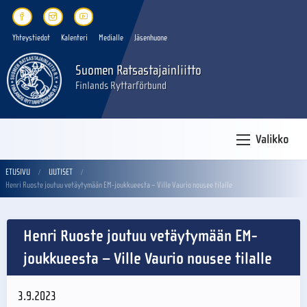
Yhteystiedot
Kalenteri
Medialle
Jäsenhuone
Suomen Ratsastajainliitto
Finlands Ryttarförbund
Valikko
ETUSIVU
UUTISET
Henri Ruoste joutuu vetäytymään EM-joukkueesta – Ville Vaurio nousee tilalle
Henri Ruoste joutuu vetäytymään EM-
joukkueesta – Ville Vaurio nousee tilalle
3.9.2023