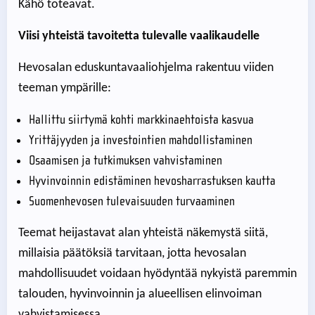
Kähö
toteavat.
Viisi yhteistä tavoitetta tulevalle vaalikaudelle
Hevosalan eduskuntavaaliohjelma rakentuu viiden
teeman ympärille:
Hallittu siirtymä kohti markkinaehtoista kasvua
Yrittäjyyden ja investointien mahdollistaminen
Osaamisen ja tutkimuksen vahvistaminen
Hyvinvoinnin edistäminen hevosharrastuksen kautta
Suomenhevosen tulevaisuuden turvaaminen
Teemat heijastavat alan yhteistä näkemystä siitä,
millaisia päätöksiä tarvitaan, jotta hevosalan
mahdollisuudet voidaan hyödyntää nykyistä paremmin
talouden, hyvinvoinnin ja alueellisen elinvoiman
vahvistamisessa.