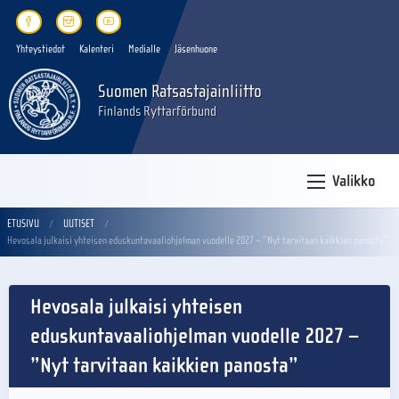
Yhteystiedot
Kalenteri
Medialle
Jäsenhuone
Suomen Ratsastajainliitto
Finlands Ryttarförbund
Valikko
ETUSIVU
UUTISET
Hevosala julkaisi yhteisen eduskuntavaaliohjelman vuodelle 2027 – ”Nyt tarvitaan kaikkien panosta”
Hevosala julkaisi yhteisen
eduskuntavaaliohjelman vuodelle 2027 –
”Nyt tarvitaan kaikkien panosta”