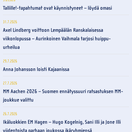
Tallille!-tapahtumat ovat käynnistyneet – löydä omasi
31.7.2026
Axel Lindberg voittoon Lempäälän Ranskalaisessa
viikonlopussa – Aurinkoinen Vaihmala tarjosi huippu-
urheilua
29.7.2026
Anna Johansson loisti Kajaanissa
27.7.2026
MM Aachen 2026 – Suomen ennätyssuuri ratsastuksen MM-
joukkue valittu
26.7.2026
Ikäluokkien EM Hagen – Hugo Kogelnig, Sani Illi ja Jone Illi
viidentoista parhaan joukossa ikäryhmiensä