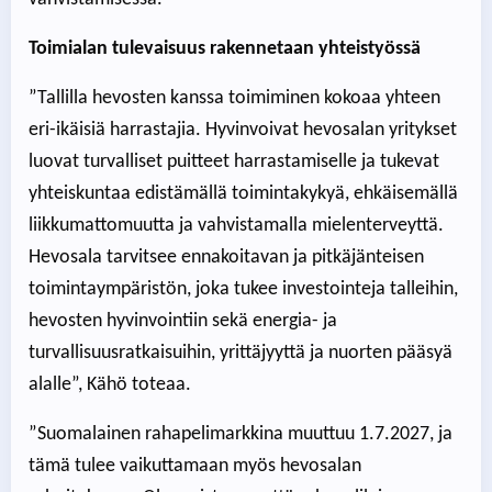
Toimialan tulevaisuus rakennetaan yhteistyössä
”Tallilla hevosten kanssa toimiminen kokoaa yhteen
eri-ikäisiä harrastajia. Hyvinvoivat hevosalan yritykset
luovat turvalliset puitteet harrastamiselle ja tukevat
yhteiskuntaa edistämällä toimintakykyä, ehkäisemällä
liikkumattomuutta ja vahvistamalla mielenterveyttä.
Hevosala tarvitsee ennakoitavan ja pitkäjänteisen
toimintaympäristön, joka tukee investointeja talleihin,
hevosten hyvinvointiin sekä energia- ja
turvallisuusratkaisuihin, yrittäjyyttä ja nuorten pääsyä
alalle”, Kähö toteaa.
”Suomalainen rahapelimarkkina muuttuu 1.7.2027, ja
tämä tulee vaikuttamaan myös hevosalan