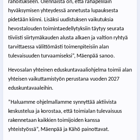
rahoitukseen. Olennaista on, että rahapelilain
hyväksymisen yhteydessä annetusta lupauksesta
pidetään kiinni. Lisäksi uudistuksen vaikutuksia
hevostalouden toimintaedellytyksiin täytyy seurata
tiiviisti siirtymäkauden alusta alkaen ja valtion ryhtyä
tarvittaessa välittömästi toimenpiteisiin alan
tulevaisuuden turvaamiseksi”, Mäenpää sanoo.
Hevosalan yhteinen eduskuntavaaliohjelma toimii alan
yhteisen vaikuttamistyön perustana vuoden 2027
eduskuntavaaleihin.
”Haluamme ohjelmallamme synnyttää aktiivista
keskustelua ja korostaa, että toimialan tulevaisuus
rakennetaan kaikkien toimijoiden kanssa
yhteistyössä”, Mäenpää ja Kähö painottavat.