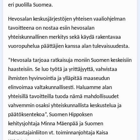
eri puolilla Suomea.
Hevosalan keskusjärjestöjen yhteisen vaaliohjelman
tavoitteena on nostaa esiin hevosalan
yhteiskunnallinen merkitys sekä käydä rakentavaa
vuoropuhelua päättäjien kanssa alan tulevaisuudesta.
”Hevosala tarjoaa ratkaisuja moniin Suomen keskeisiin
haasteisiin. Se luo työtä ja yrittäjyyttä, vahvistaa
ihmisten hyvinvointia ja ylläpitää maaseudun
elinvoimaa valtakunnallisesti. Haluamme alan
yhteisillä tavoitteilla tuoda nämä mahdollisuudet
vahvemmin osaksi yhteiskunnallista keskustelua ja
päätöksentekoa”, Suomen Hippoksen
kehitysjohtaja Minna Mäenpää ja Suomen
Ratsastajainliiton vt. toiminnanjohtaja Kaisa