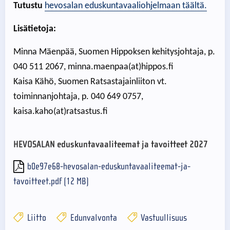
Tutustu
hevosalan eduskuntavaaliohjelmaan täältä.
Lisätietoja:
Minna Mäenpää, Suomen Hippoksen kehitysjohtaja, p.
040 511 2067, minna.maenpaa(at)hippos.fi
Kaisa Kähö, Suomen Ratsastajainliiton vt.
toiminnanjohtaja, p. 040 649 0757,
kaisa.kaho(at)ratsastus.fi
HEVOSALAN eduskuntavaaliteemat ja tavoitteet 2027
b0e97e68-hevosalan-eduskuntavaaliteemat-ja-
tavoitteet.pdf (12 MB)
Liitto
Edunvalvonta
Vastuullisuus