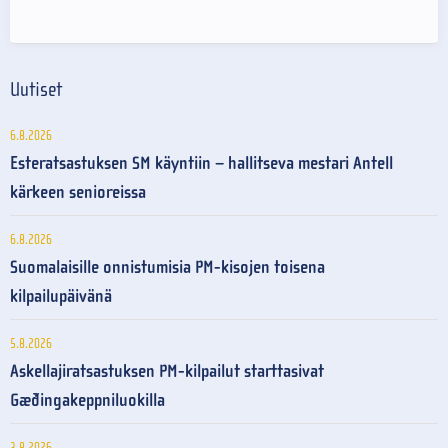
Uutiset
6.8.2026
Esteratsastuksen SM käyntiin – hallitseva mestari Antell
kärkeen senioreissa
6.8.2026
Suomalaisille onnistumisia PM-kisojen toisena
kilpailupäivänä
5.8.2026
Askellajiratsastuksen PM-kilpailut starttasivat
Gæðingakeppniluokilla
3.8.2026